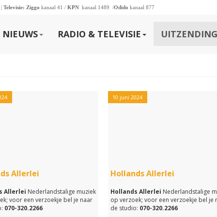
 |
Televisie:
Ziggo
kanaal 41 /
KPN
kanaal 1489 /
Odido
kanaal 877
NIEUWS
RADIO & TELEVISIE
UITZENDING
024
10 juni 2024
ds Allerlei
Hollands Allerlei
 Allerlei
Nederlandstalige muziek
Hollands Allerlei
Nederlandstalige m
ek; voor een verzoekje bel je naar
op verzoek; voor een verzoekje bel je 
:
070-320.2266
de studio:
070-320.2266