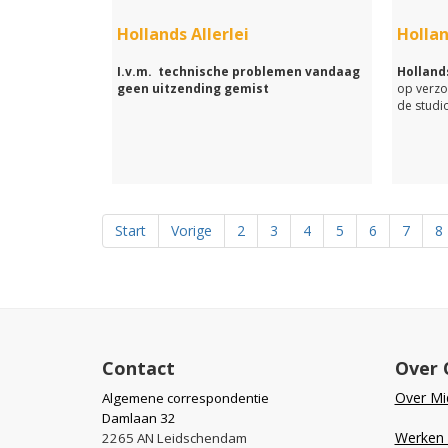
Hollands Allerlei
Hollan
I.v.m. technische problemen vandaag
Hollands
geen uitzending gemist
op verzo
de studio
Start
Vorige
2
3
4
5
6
7
8
Contact
Over 
Over Mid
Algemene correspondentie
Damlaan 32
Werken b
2265 AN Leidschendam