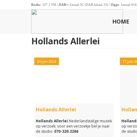
Radio:
107.2 FM |
DAB+:
kanaal 5C (DAB lokaal 33) |
Ziggo
kanaal 916
HOME
Hollands Allerlei
24 juni 2024
17 juni 2
Hollands Allerlei
Hollan
Hollands Allerlei
Nederlandstalige muziek
Hollands
op verzoek; voor een verzoekje bel je naar
op verzo
de studio:
070-320.2266
de studio