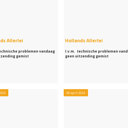
ds Allerlei
Hollands Allerlei
technische problemen vandaag
I.v.m. technische problemen van
tzending gemist
geen uitzending gemist
2024
08 april 2024