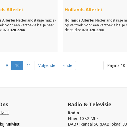
ds Allerlei
Hollands Allerlei
 Allerlei
Nederlandstalige muziek
Hollands Allerlei
Nederlandstalige m
ek; voor een verzoekje bel je naar
op verzoek; voor een verzoekje bel je 
:
070-320.2266
de studio:
070-320.2266
9
10
11
Volgende
Einde
Pagina 10 
Ons
Radio & Televisie
vliet
Radio
Ether: 107.2 Mhz
ij Midvliet
DAB+: kanaal 5C (DAB lokaal 33