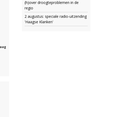
(h)over droogteproblemen in de
regio
2 augustus: speciale radio-uitzending
'Haagse Klanken'
daag