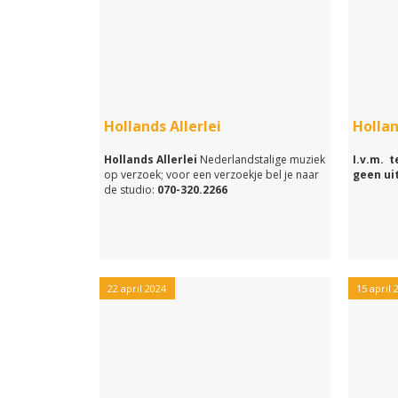
Hollands Allerlei
Hollan
Hollands Allerlei
Nederlandstalige muziek
I.v.m. 
op verzoek; voor een verzoekje bel je naar
geen ui
de studio:
070-320.2266
22 april 2024
15 april 