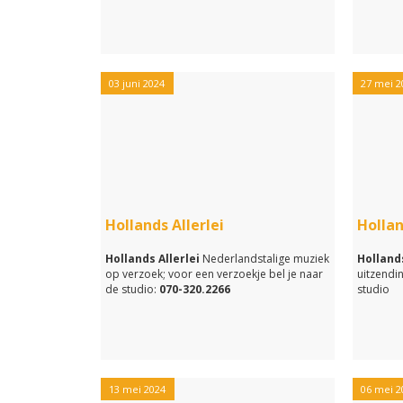
03 juni 2024
27 mei 2
Hollands Allerlei
Hollan
Hollands Allerlei
Nederlandstalige muziek
Hollands
op verzoek; voor een verzoekje bel je naar
uitzendi
de studio:
070-320.2266
studio
13 mei 2024
06 mei 2