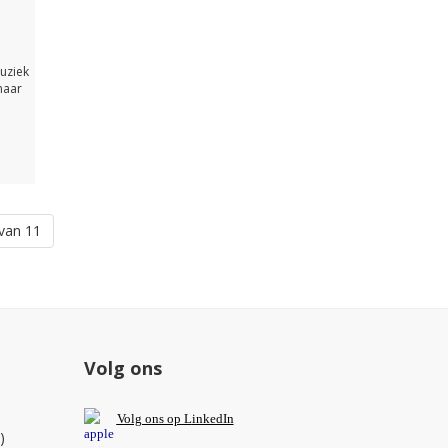
uziek
naar
van 11
Volg ons
V
olg ons op L
inkedIn
)