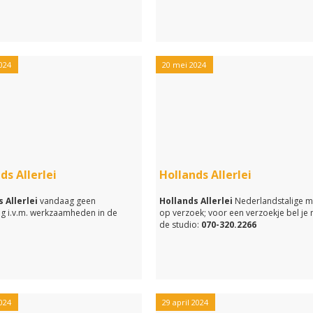
024
20 mei 2024
ds Allerlei
Hollands Allerlei
 Allerlei
vandaag geen
Hollands Allerlei
Nederlandstalige m
ng i.v.m. werkzaamheden in de
op verzoek; voor een verzoekje bel je 
de studio:
070-320.2266
024
29 april 2024