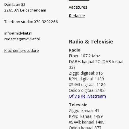
Damlaan 32
Vacatures
2265 AN Leidschendam
Redactie
Telefoon studio: 070-3202266
info@midvliet.nl
redactie@midvliet.nl
Radio & Televisie
Radio
Klachten procedure
Ether: 107.2 Mhz
DAB+: kanaal 5C (DAB lokaal
33)
Ziggo digitaal: 916
KPN digitaal: 1189
XS4All digitaal: 1189
Odido digitaal:2192
Of via de livestream
Televisie
Ziggo: kanaal 41
KPN: kanaal 1489
XS4All: kanaal 1489
Odido kanaal 877