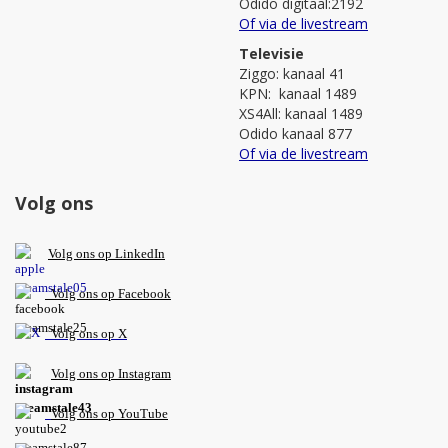
Odido digitaal:2192
Of via de livestream
Televisie
Ziggo: kanaal 41
KPN: kanaal 1489
XS4All: kanaal 1489
Odido kanaal 877
Of via de livestream
Volg ons
V
olg ons op L
inkedIn
Volg ons op Facebook
Volg ons op X
Volg ons op Instagram
Volg
ons op
YouTube