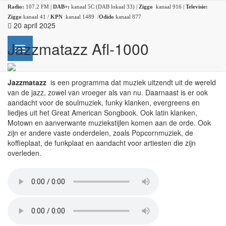
Radio:
107.2 FM |
DAB+:
kanaal 5C (DAB lokaal 33) |
Ziggo
kanaal 916 |
Televisie:
Ziggo
kanaal 41 /
KPN
kanaal 1489 /
Odido
kanaal 877
20 april 2025
Jazzmatazz Afl-1000
Jazzmatazz
is een programma dat muziek uitzendt uit de wereld
van de jazz, zowel van vroeger als van nu. Daarnaast is er ook
aandacht voor de soulmuziek, funky klanken, evergreens en
liedjes uit het Great American Songbook. Ook latin klanken,
Motown en aanverwante muziekstijlen komen aan de orde. Ook
zijn er andere vaste onderdelen, zoals Popcornmuziek, de
koffieplaat, de funkplaat en aandacht voor artiesten die zijn
overleden.