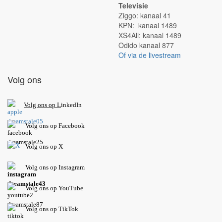
Televisie
Ziggo: kanaal 41
KPN: kanaal 1489
XS4All: kanaal 1489
Odido kanaal 877
Of via de livestream
Volg ons
V
olg ons op L
inkedIn
Volg ons op Facebook
Volg ons op X
Volg ons op Instagram
Volg
ons op
YouTube
Volg ons op TikTok