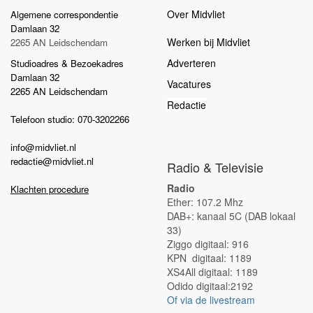
Over Midvliet
Algemene correspondentie
Damlaan 32
Werken bij Midvliet
2265 AN Leidschendam
Adverteren
Studioadres & Bezoekadres
Damlaan 32
Vacatures
2265 AN Leidschendam
Redactie
Telefoon studio: 070-3202266
info@midvliet.nl
redactie@midvliet.nl
Radio & Televisie
Radio
Klachten procedure
Ether: 107.2 Mhz
DAB+: kanaal 5C (DAB lokaal
33)
Ziggo digitaal: 916
KPN digitaal: 1189
XS4All digitaal: 1189
Odido digitaal:2192
Of via de livestream