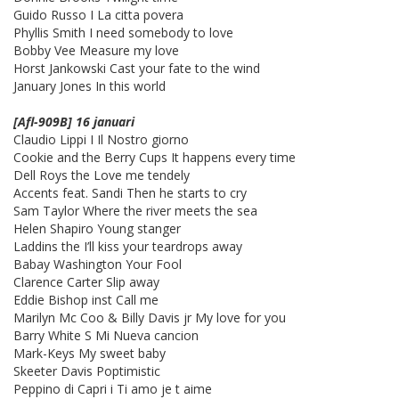
Guido Russo I La citta povera
Phyllis Smith I need somebody to love
Bobby Vee Measure my love
Horst Jankowski Cast your fate to the wind
January Jones In this world
[Afl-909B] 16 januari
Claudio Lippi I Il Nostro giorno
Cookie and the Berry Cups It happens every time
Dell Roys the Love me tendely
Accents feat. Sandi Then he starts to cry
Sam Taylor Where the river meets the sea
Helen Shapiro Young stanger
Laddins the I’ll kiss your teardrops away
Babay Washington Your Fool
Clarence Carter Slip away
Eddie Bishop inst Call me
Marilyn Mc Coo & Billy Davis jr My love for you
Barry White S Mi Nueva cancion
Mark-Keys My sweet baby
Skeeter Davis Poptimistic
Peppino di Capri i Ti amo je t aime