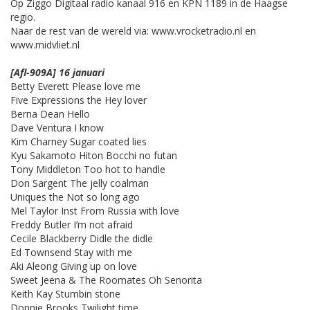
Op Ziggo Digitaal radio kanaal 916 en KPN 1189 in de Haagse
regio.
Naar de rest van de wereld via: www.vrocketradio.nl en
www.midvliet.nl
[Afl-909A] 16 januari
Betty Everett Please love me
Five Expressions the Hey lover
Berna Dean Hello
Dave Ventura I know
Kim Charney Sugar coated lies
Kyu Sakamoto Hiton Bocchi no futan
Tony Middleton Too hot to handle
Don Sargent The jelly coalman
Uniques the Not so long ago
Mel Taylor Inst From Russia with love
Freddy Butler I’m not afraid
Cecile Blackberry Didle the didle
Ed Townsend Stay with me
Aki Aleong Giving up on love
Sweet Jeena & The Roomates Oh Senorita
Keith Kay Stumbin stone
Donnie Brooks Twilight time