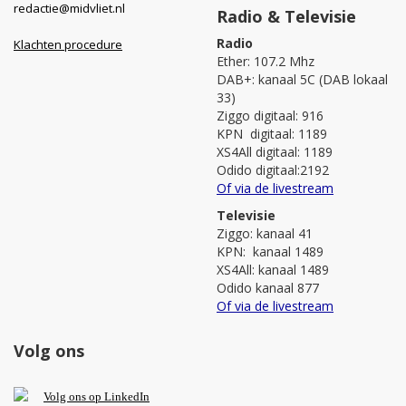
redactie@midvliet.nl
Radio & Televisie
Radio
Klachten procedure
Ether: 107.2 Mhz
DAB+: kanaal 5C (DAB lokaal
33)
Ziggo digitaal: 916
KPN digitaal: 1189
XS4All digitaal: 1189
Odido digitaal:2192
Of via de livestream
Televisie
Ziggo: kanaal 41
KPN: kanaal 1489
XS4All: kanaal 1489
Odido kanaal 877
Of via de livestream
Volg ons
V
olg ons op L
inkedIn