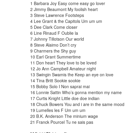
1 Barbara Joy Easy come easy go lover
2 Jimmy Beaumont My foolish heart
3 Steve Lawrence Footsteps
4 Lee Grant & the Capitols Um um um
5 Dee Clark Come closer
6 Line Rinaud F Oublie la
7 Johnny Tillotson Our world
8 Steve Alaimo Don’t cry
9 Charmers the Shy guy
10 Earl Grant Summertime
11 Don heart They love to be loved
12 Jo Ann Campbell Amateur night
13 Swingin Swamis the Keep an eye on love
14 Tina Britt Sookie sookie
15 Bobby Solo I Non saprai mai
16 Lonnie Sattin Who’s gonna mention my name
17 Curtis Knight Little doe doe indian
18 Chuck Bowers You and i are in the same mood
19 Lumelles les F Um um um
20 B.K. Anderson The minium wage
21 Franck Pourcel Tu ne sais pas