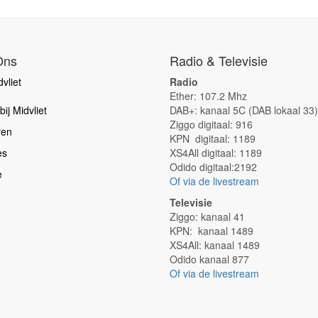
Ons
Radio & Televisie
vliet
Radio
Ether: 107.2 Mhz
ij Midvliet
DAB+: kanaal 5C (DAB lokaal 33)
Ziggo digitaal: 916
ren
KPN digitaal: 1189
es
XS4All digitaal: 1189
Odido digitaal:2192
e
Of via de livestream
Televisie
Ziggo: kanaal 41
KPN: kanaal 1489
XS4All: kanaal 1489
Odido kanaal 877
Of via de livestream