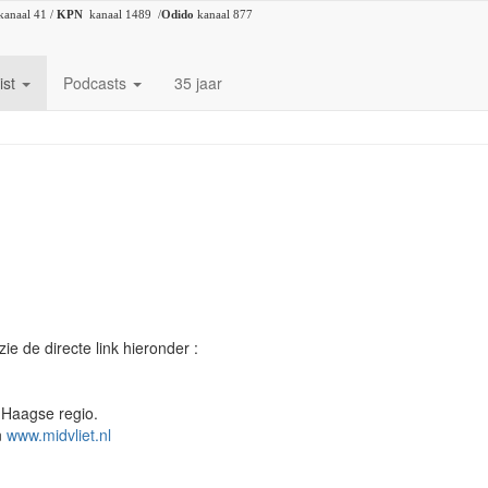
kanaal 41 /
KPN
kanaal 1489 /
Odido
kanaal 877
ist
Podcasts
35 jaar
e de directe link hieronder :
 Haagse regio.
n
www.midvliet.nl