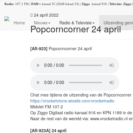
Radio:
107.2 FM |
DAB+:
kanaal 5C (DAB lokaal 33) |
Ziggo
kanaal 916 |
Televisie:
Ziggo
24 april 2022
Home
Nieuws
Radio & Televisie
Uitzending gem
Popcorncorner 24 april
[Afl-923]
Popcorncorner 24 april
Chat mee tijdens de uitzending van de Popcorncorner zi
https://vrocketvtone.wixsite.com/vrocketradio
Midvlet FM 107.2
Op Ziggo Digitaal radio kanaal 916 en KPN 1189 in de
Naar de rest van de wereld via: www.vrocketradio.nl e
[Afl-923A] 24 april