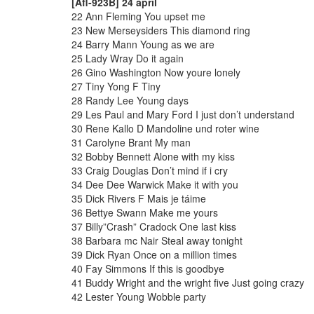
[Afl-923B] 24 april
22 Ann Fleming You upset me
23 New Merseysiders This diamond ring
24 Barry Mann Young as we are
25 Lady Wray Do it again
26 Gino Washington Now youre lonely
27 Tiny Yong F Tiny
28 Randy Lee Young days
29 Les Paul and Mary Ford I just don’t understand
30 Rene Kallo D Mandoline und roter wine
31 Carolyne Brant My man
32 Bobby Bennett Alone with my kiss
33 Craig Douglas Don’t mind if i cry
34 Dee Dee Warwick Make it with you
35 Dick Rivers F Mais je táime
36 Bettye Swann Make me yours
37 Billy”Crash” Cradock One last kiss
38 Barbara mc Nair Steal away tonight
39 Dick Ryan Once on a million times
40 Fay Simmons If this is goodbye
41 Buddy Wright and the wright five Just going crazy
42 Lester Young Wobble party