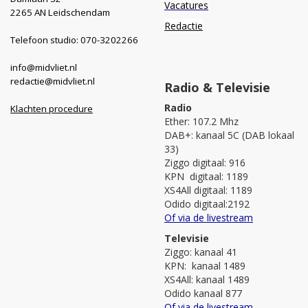
Vacatures
2265 AN Leidschendam
Redactie
Telefoon studio: 070-3202266
info@midvliet.nl
redactie@midvliet.nl
Radio & Televisie
Radio
Klachten procedure
Ether: 107.2 Mhz
DAB+: kanaal 5C (DAB lokaal
33)
Ziggo digitaal: 916
KPN digitaal: 1189
XS4All digitaal: 1189
Odido digitaal:2192
Of via de livestream
Televisie
Ziggo: kanaal 41
KPN: kanaal 1489
XS4All: kanaal 1489
Odido kanaal 877
Of via de livestream