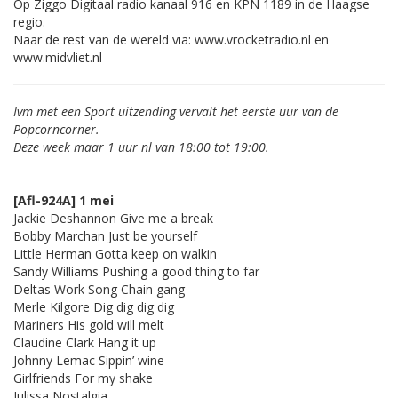
Op Ziggo Digitaal radio kanaal 916 en KPN 1189 in de Haagse
regio.
Naar de rest van de wereld via: www.vrocketradio.nl en
www.midvliet.nl
Ivm met een Sport uitzending vervalt het eerste uur van de
Popcorncorner.
Deze week maar 1 uur nl van 18:00 tot 19:00.
[Afl-924A] 1 mei
Jackie Deshannon Give me a break
Bobby Marchan Just be yourself
Little Herman Gotta keep on walkin
Sandy Williams Pushing a good thing to far
Deltas Work Song Chain gang
Merle Kilgore Dig dig dig dig
Mariners His gold will melt
Claudine Clark Hang it up
Johnny Lemac Sippin’ wine
Girlfriends For my shake
Julissa Nostalgia