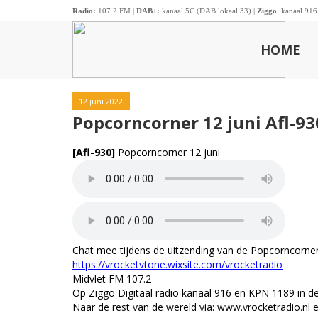
Radio:
107.2 FM |
DAB+:
kanaal 5C (DAB lokaal 33) |
Ziggo
kanaal 916
HOME
12 juni 2022
Popcorncorner 12 juni Afl-93
[Afl-930]
Popcorncorner 12 juni
Chat mee tijdens de uitzending van de Popcorncorner z
https://vrocketvtone.wixsite.com/vrocketradio
Midvlet FM 107.2
Op Ziggo Digitaal radio kanaal 916 en KPN 1189 in d
Naar de rest van de wereld via: www.vrocketradio.nl 