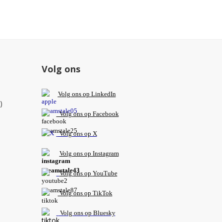
Volg ons
V
olg ons op L
inkedIn
)
Volg ons op Facebook
Volg ons op X
Volg ons op Instagram
Volg
ons op
YouTube
Volg ons op TikTok
Volg ons op Bluesky