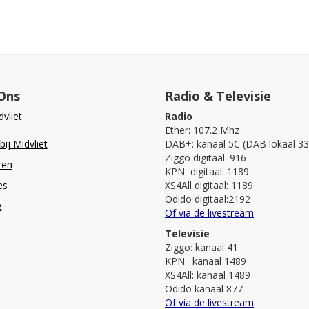
Ons
Radio & Televisie
vliet
Radio
Ether: 107.2 Mhz
ij Midvliet
DAB+: kanaal 5C (DAB lokaal 33
Ziggo digitaal: 916
ren
KPN digitaal: 1189
es
XS4All digitaal: 1189
Odido digitaal:2192
e
Of via de livestream
Televisie
Ziggo: kanaal 41
KPN: kanaal 1489
XS4All: kanaal 1489
Odido kanaal 877
Of via de livestream