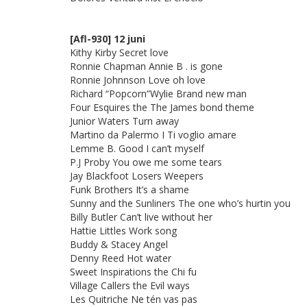
[Afl-930] 12 juni
Kithy Kirby Secret love
Ronnie Chapman Annie B . is gone
Ronnie Johnnson Love oh love
Richard “Popcorn”Wylie Brand new man
Four Esquires the The James bond theme
Junior Waters Turn away
Martino da Palermo I Ti voglio amare
Lemme B. Good I can’t myself
P.J Proby You owe me some tears
Jay Blackfoot Losers Weepers
Funk Brothers It’s a shame
Sunny and the Sunliners The one who’s hurtin you
Billy Butler Can’t live without her
Hattie Littles Work song
Buddy & Stacey Angel
Denny Reed Hot water
Sweet Inspirations the Chi fu
Village Callers the Evil ways
Les Quitriche Ne tén vas pas