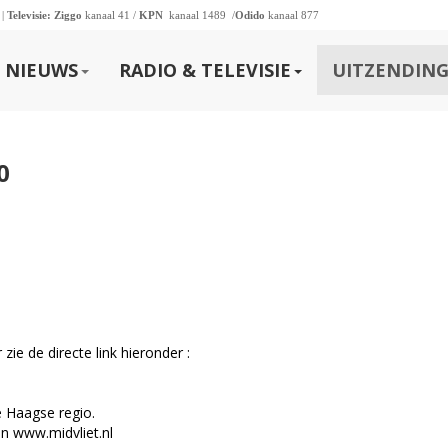
 |
Televisie:
Ziggo
kanaal 41 /
KPN
kanaal 1489 /
Odido
kanaal 877
NIEUWS
RADIO & TELEVISIE
UITZENDING
0
ie de directe link hieronder :
e Haagse regio.
en www.midvliet.nl