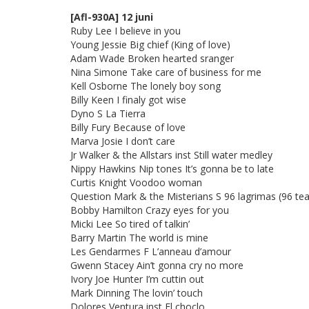
[Afl-930A] 12 juni
Ruby Lee I believe in you
Young Jessie Big chief (King of love)
Adam Wade Broken hearted sranger
Nina Simone Take care of business for me
Kell Osborne The lonely boy song
Billy Keen I finaly got wise
Dyno S La Tierra
Billy Fury Because of love
Marva Josie I don’t care
Jr Walker & the Allstars inst Still water medley
Nippy Hawkins Nip tones It’s gonna be to late
Curtis Knight Voodoo woman
Question Mark & the Misterians S 96 lagrimas (96 tea
Bobby Hamilton Crazy eyes for you
Micki Lee So tired of talkin’
Barry Martin The world is mine
Les Gendarmes F L’anneau d’amour
Gwenn Stacey Ain’t gonna cry no more
Ivory Joe Hunter I’m cuttin out
Mark Dinning The lovin’ touch
Dolores Ventura inst El choclo