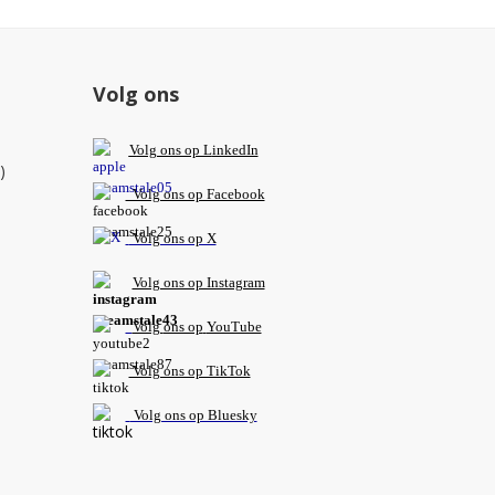
Volg ons
V
olg ons op L
inkedIn
)
Volg ons op Facebook
Volg ons op X
Volg ons op Instagram
Volg
ons op
YouTube
Volg ons op TikTok
Volg ons op Bluesky