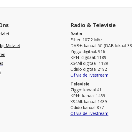
Ons
Radio & Televisie
vliet
Radio
Ether: 107.2 Mhz
ij Midvliet
DAB+: kanaal 5C (DAB lokaal 33
Ziggo digitaal: 916
ren
KPN digitaal: 1189
es
XS4All digitaal: 1189
Odido digitaal:2192
e
Of via de livestream
Televisie
Ziggo: kanaal 41
KPN: kanaal 1489
XS4All: kanaal 1489
Odido kanaal 877
Of via de livestream