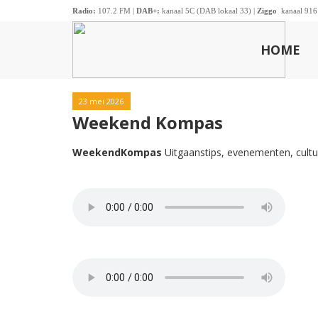
Radio:
107.2 FM |
DAB+:
kanaal 5C (DAB lokaal 33) |
Ziggo
kanaal 916
HOME
23 mei 2026
Weekend Kompas
WeekendKompas
Uitgaanstips, evenementen, culture