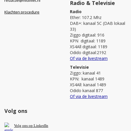
redactie@midvliet.nl
Radio & Televisie
Radio
Klachten procedure
Ether: 107.2 Mhz
DAB+: kanaal 5C (DAB lokaal
33)
Ziggo digitaal: 916
KPN digitaal: 1189
XS4All digitaal: 1189
Odido digitaal:2192
Of via de livestream
Televisie
Ziggo: kanaal 41
KPN: kanaal 1489
XS4All: kanaal 1489
Odido kanaal 877
Of via de livestream
Volg ons
V
olg ons op L
inkedIn