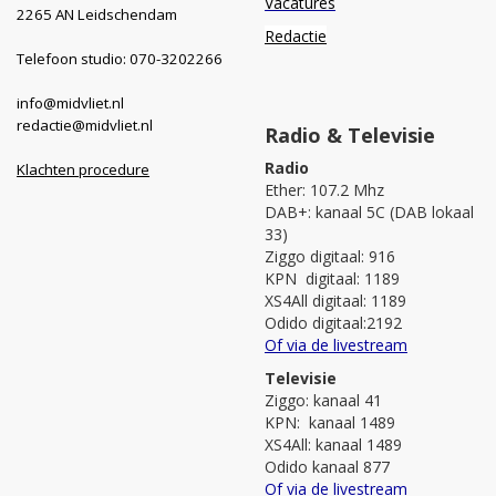
Vacatures
2265 AN Leidschendam
Redactie
Telefoon studio: 070-3202266
info@midvliet.nl
redactie@midvliet.nl
Radio & Televisie
Radio
Klachten procedure
Ether: 107.2 Mhz
DAB+: kanaal 5C (DAB lokaal
33)
Ziggo digitaal: 916
KPN digitaal: 1189
XS4All digitaal: 1189
Odido digitaal:2192
Of via de livestream
Televisie
Ziggo: kanaal 41
KPN: kanaal 1489
XS4All: kanaal 1489
Odido kanaal 877
Of via de livestream