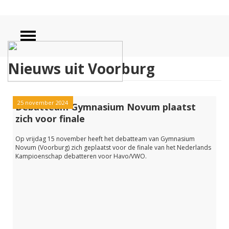
Nieuws uit Voorburg
25 november 2024
Debatteam Gymnasium Novum plaatst
zich voor finale
Op vrijdag 15 november heeft het debatteam van Gymnasium
Novum (Voorburg) zich geplaatst voor de finale van het Nederlands
Kampioenschap debatteren voor Havo/VWO.