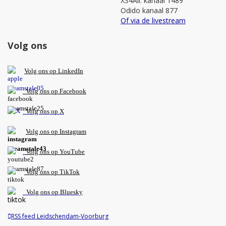
XS4All: kanaal 1489
Odido kanaal 877
Of via de livestream
Volg ons
V
olg ons op L
inkedIn
Volg ons op Facebook
Volg ons op X
Volg ons op Instagram
Volg
ons op
YouTube
Volg ons op TikTok
Volg ons op Bluesky
RSS feed Leidschendam-Voorburg