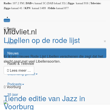
Radio:
107.2 FM |
DAB+:
kanaal 5C (DAB lokaal 33) |
Ziggo
kanaal 916 |
Televisie:
Ziggo
kanaal 41 /
KPN
kanaal 1489 /
Odido
kanaal 877
.
Midvliet.nl
Regio
Libellen op de rode lijst
×
Home
Nieuws
Er is een nieuwe Rode Lijst Libellen verschenen die zegt dat het
slecht gaat met veel Libellensoorten.
Radio & Televisie
Lees meer …
Uitzending gemist
Podcasts
Voorburg
35 jaar
Tiende editie van Jazz in
Voorburg