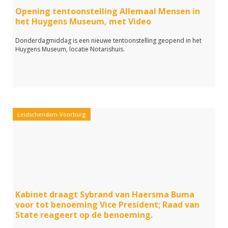
Opening tentoonstelling Allemaal Mensen in
Door: Redactie Midvliet
het Huygens Museum, met Video
Foto: Instagram VV Wilhelmus
Bron: VV Wilhelmus
Donderdagmiddag is een nieuwe tentoonstelling geopend in het
Huygens Museum, locatie Notarishuis.
Leidschendam-Voorburg
Kabinet draagt Sybrand van Haersma Buma
voor tot benoeming Vice President; Raad van
State reageert op de benoeming.