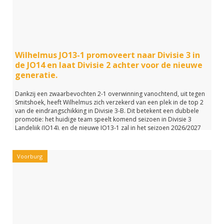
Wilhelmus JO13-1 promoveert naar Divisie 3 in
de JO14 en laat Divisie 2 achter voor de nieuwe
generatie.
Dankzij een zwaarbevochten 2-1 overwinning vanochtend, uit tegen
Smitshoek, heeft Wilhelmus zich verzekerd van een plek in de top 2
van de eindrangschikking in Divisie 3-B. Dit betekent een dubbele
promotie: het huidige team speelt komend seizoen in Divisie 3
Landelijk (JO14), en de nieuwe JO13-1 zal in het seizoen 2026/2027
uitkomen in Divisie 2 (landelijk).
Wilhelmus is super trots op deze nieuwe mijlpaal van de
jeugdopleiding van Wilhelmus.
Voorburg
Voor het team van trainers Nick en Quinten is dit een geweldige
prestatie. Daarnaast is het een primeur voor Wilhelmus, aangezien
de JO13-1 nog nooit eerder op dit niveau heeft gespeeld.
Met nog twee speelrondes te gaan, is het team bovendien nog
volop in de race voor het kampioenschap en behouden zij hun
ongeslagen status. Chapeau team!