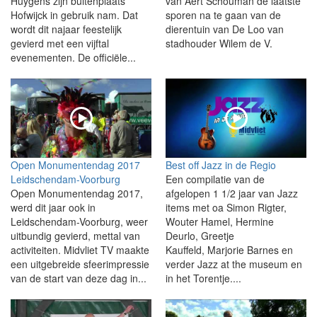
Huygens zijn buitenplaats
van Aert Schouman de laatste
Hofwijck in gebruik nam. Dat
sporen na te gaan van de
wordt dit najaar feestelijk
dierentuin van De Loo van
gevierd met een vijftal
stadhouder Wilem de V.
evenementen. De officiële...
Open Monumentendag 2017
Best off Jazz in de Regio
Leidschendam-Voorburg
Een compilatie van de
Open Monumentendag 2017,
afgelopen 1 1/2 jaar van Jazz
werd dit jaar ook in
items met oa Simon Rigter,
Leidschendam-Voorburg, weer
Wouter Hamel, Hermine
uitbundig gevierd, mettal van
Deurlo, Greetje
activiteiten. Midvliet TV maakte
Kauffeld, Marjorie Barnes en
een uitgebreide sfeerimpressie
verder Jazz at the museum en
van de start van deze dag in...
in het Torentje....