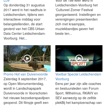
LDV
Voor de 18e keer werd in
Op donderdag 31 augustus
Leidschendam-Voorburg het
2017 werd in het raadhuis in
‘Cultureel Zomer Festival
Leidschendam, tijdens een
georganiseerd. Instellingen en
interactieve middag voor
verenigingen presenteerden
belangstellenden, de start
zich met kraampjes,
gevierd van het CBS Urban
muziekbandjes gaven het
Data Center Leidschendam-
beste ten...
Voorburg. Het...
Promo Hof van Duivenvoorde
Voetbal Special Leidschendam
Zaterdag 9 september 2017,
Voorburg
op Open Monumentendag,
Eens per jaar zijn alle coaches
wordt in Landschapspark
en bestuursleden van Forum
Duivenvoorde in Voorschoten
Sport, Wilhelmus, RKAVV en
het nieuwe bezoekerspaviljoen
SEV aanwezig op de zelfde
geopend. Dit filmpje geeft een
plekBij het kampioenschap van