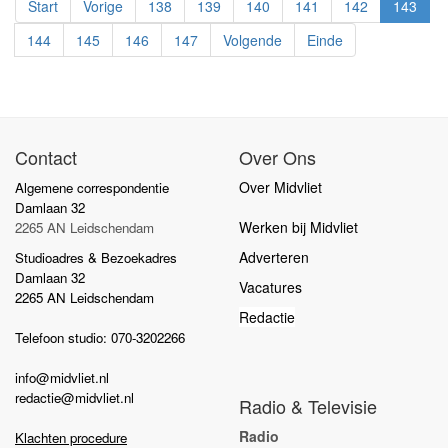
Start
Vorige
138
139
140
141
142
143
144
145
146
147
Volgende
Einde
Contact
Over Ons
Over Midvliet
Algemene correspondentie
Damlaan 32
Werken bij Midvliet
2265 AN Leidschendam
Adverteren
Studioadres & Bezoekadres
Damlaan 32
Vacatures
2265 AN Leidschendam
Redactie
Telefoon studio: 070-3202266
info@midvliet.nl
redactie@midvliet.nl
Radio & Televisie
Radio
Klachten procedure