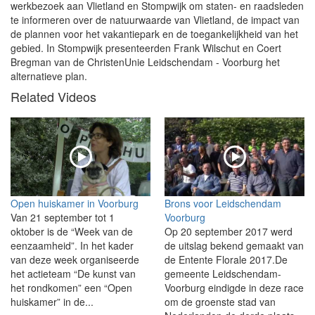
werkbezoek aan Vlietland en Stompwijk om staten- en raadsleden
te informeren over de natuurwaarde van Vlietland, de impact van
de plannen voor het vakantiepark en de toegankelijkheid van het
gebied. In Stompwijk presenteerden Frank Wilschut en Coert
Bregman van de ChristenUnie Leidschendam - Voorburg het
alternatieve plan.
Related Videos
Open huiskamer in Voorburg
Brons voor Leidschendam
Van 21 september tot 1
Voorburg
oktober is de “Week van de
Op 20 september 2017 werd
eenzaamheid”. In het kader
de uitslag bekend gemaakt van
van deze week organiseerde
de Entente Florale 2017.De
het actieteam “De kunst van
gemeente Leidschendam-
het rondkomen” een “Open
Voorburg eindigde in deze race
huiskamer” in de...
om de groenste stad van