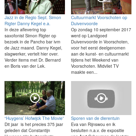
Jazz in de Regio Sept. Simon
Cultuurmarkt Voorschoten op
Rigter Danny Kegel e.a.
Duivenvoorde
In deze aflevering top
Op zondag 10 september 2017
saxofonist Simon Rigter op
werd op Landgoed
bezoek in de Pancho bar ivm
Duivenvoorde in Voorschoten,
de Jazz maand. Danny Kegel,
voor het eerst deelgenomen
slagwerker, vertelt hier over.
aan de kunst- en cultuurmarkt
Verder items met Dr. Bernard
tijdens het Weekend van
en Boris van der Lek.
Voorschoten. Midvliet TV
maakte een...
“Huygens’ Hofwijck The Movie”
Sporen van de dierentuin
Dit jaar is het precies 375 jaar
Eva van Rijnswou en ik
geleden dat Constantijn
besluiten n.a.v. de expositie