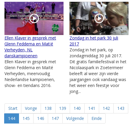
Ellen Klaver in gesprek met
Zondag in het park 30 juli
Glenn Feddema en Matïé
2017
Verheyden, NL
Zondag in het park, op
danskampioenen
zondagmiddag 30 juli 2017.
Ellen Klaver in gesprek met
Dit gratis familiefestival in het
Glenn Feddema en Maïté
Nicolaaspark in Zoetermeer
Verheyden, meervoudig
beleeft al weer zijn vierde
Nederlandse kampioenen,
jaargangen ook vandaag was
show- en tiendans 2016.
het weer een feestje voor
jong...
Start
Vorige
138
139
140
141
142
143
144
145
146
147
Volgende
Einde