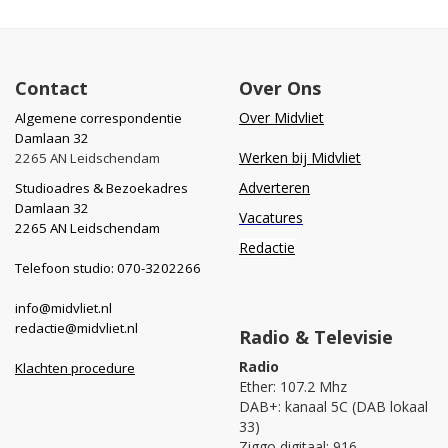
Contact
Over Ons
Over Midvliet
Algemene correspondentie
Damlaan 32
Werken bij Midvliet
2265 AN Leidschendam
Adverteren
Studioadres & Bezoekadres
Damlaan 32
Vacatures
2265 AN Leidschendam
Redactie
Telefoon studio: 070-3202266
info@midvliet.nl
redactie@midvliet.nl
Radio & Televisie
Radio
Klachten procedure
Ether: 107.2 Mhz
DAB+: kanaal 5C (DAB lokaal
33)
Ziggo digitaal: 916