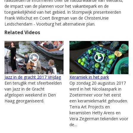
raadsleden te informeren over de natuurwaarde van Vlietland,
de impact van de plannen voor het vakantiepark en de
toegankelijkheid van het gebied. In Stompwijk presenteerden
Frank Wilschut en Coert Bregman van de ChristenUnie
Leidschendam - Voorburg het alternatieve plan.
Related Videos
Jazz in de gracht 2017 Vrijdag
Keramiek in het park
Een teruglik met sfeerbeelden
Op zondag 20 augustus 2017
van Jazz in de Gracht
werd in het Nicolaaspark in
afgelopen weekend in Den
Zoetermeer voor het eerst
Haag georganiseerd.
een keramiekmarkt gehouden.
Terra Art Projects en
keramisten Hetty Arens en
Vera Zegerman tekenden voor
de...