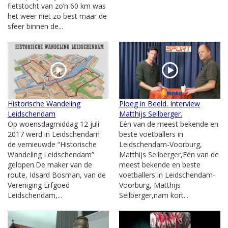
fietstocht van zo’n 60 km was
het weer niet zo best maar de
sfeer binnen de...
Historische Wandeling
Ploeg in Beeld. Interview
Leidschendam
Matthijs Seilberger.
Op woensdagmiddag 12 juli
Eén van de meest bekende en
2017 werd in Leidschendam
beste voetballers in
de vernieuwde “Historische
Leidschendam-Voorburg,
Wandeling Leidschendam”
Matthijs Seilberger,Eén van de
gelopen.De maker van de
meest bekende en beste
route, Idsard Bosman, van de
voetballers in Leidschendam-
Vereniging Erfgoed
Voorburg, Matthijs
Leidschendam,...
Seilberger,nam kort...