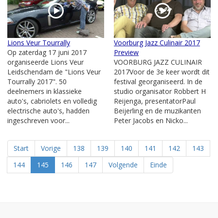
Lions Veur Tourrally
Voorburg Jazz Culinair 2017
Op zaterdag 17 juni 2017
Preview
organiseerde Lions Veur
VOORBURG JAZZ CULINAIR
Leidschendam de "Lions Veur
2017Voor de 3e keer wordt dit
Tourrally 2017". 50
festival georganiseerd. In de
deelnemers in klassieke
studio organisator Robbert H
auto's, cabriolets en volledig
Reijenga, presentatorPaul
electrische auto's, hadden
Beijerling en de muzikanten
ingeschreven voor...
Peter Jacobs en Nicko...
Start
Vorige
138
139
140
141
142
143
144
145
146
147
Volgende
Einde