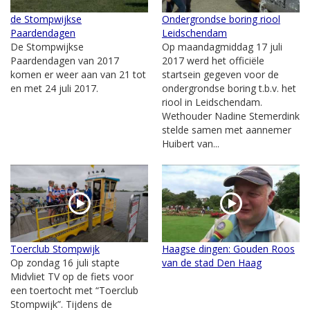
de Stompwijkse
Ondergrondse boring riool
Paardendagen
Leidschendam
De Stompwijkse
Op maandagmiddag 17 juli
Paardendagen van 2017
2017 werd het officiële
komen er weer aan van 21 tot
startsein gegeven voor de
en met 24 juli 2017.
ondergrondse boring t.b.v. het
riool in Leidschendam.
Wethouder Nadine Stemerdink
stelde samen met aannemer
Huibert van...
Toerclub Stompwijk
Haagse dingen: Gouden Roos
Op zondag 16 juli stapte
van de stad Den Haag
Midvliet TV op de fiets voor
een toertocht met “Toerclub
Stompwijk”. Tijdens de