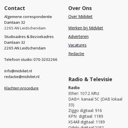
Contact
Over Ons
Over Midvliet
Algemene correspondentie
Damlaan 32
Werken bij Midvliet
2265 AN Leidschendam
Adverteren
Studioadres & Bezoekadres
Damlaan 32
Vacatures
2265 AN Leidschendam
Redactie
Telefoon studio: 070-3202266
info@midvliet.nl
redactie@midvliet.nl
Radio & Televisie
Radio
Klachten procedure
Ether: 107.2 Mhz
DAB+: kanaal 5C (DAB lokaal
33)
Ziggo digitaal: 916
KPN digitaal: 1189
XS4All digitaal: 1189
Odido digitaal:2192