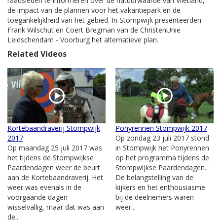
raadsleden te informeren over de natuurwaarde van Vlietland,
de impact van de plannen voor het vakantiepark en de
toegankelijkheid van het gebied. In Stompwijk presenteerden
Frank Wilschut en Coert Bregman van de ChristenUnie
Leidschendam - Voorburg het alternatieve plan.
Related Videos
Kortebaandraverij Stompwijk
Ponyrennen Stompwijk 2017
2017
Op zondag 23 juli 2017 stond
Op maandag 25 juli 2017 was
in Stompwijk het Ponyrennen
het tijdens de Stompwijkse
op het programma tijdens de
Paardendagen weer de beurt
Stompwijkse Paardendagen.
aan de Kortebaandraverij. Het
De belangstelling van de
weer was evenals in de
kijkers en het enthousiasme
voorgaande dagen
bij de deelnemers waren
wisselvallig, maar dat was aan
weer...
de...