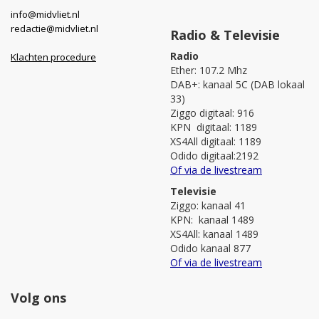
info@midvliet.nl
redactie@midvliet.nl
Radio & Televisie
Radio
Klachten procedure
Ether: 107.2 Mhz
DAB+: kanaal 5C (DAB lokaal
33)
Ziggo digitaal: 916
KPN digitaal: 1189
XS4All digitaal: 1189
Odido digitaal:2192
Of via de livestream
Televisie
Ziggo: kanaal 41
KPN: kanaal 1489
XS4All: kanaal 1489
Odido kanaal 877
Of via de livestream
Volg ons