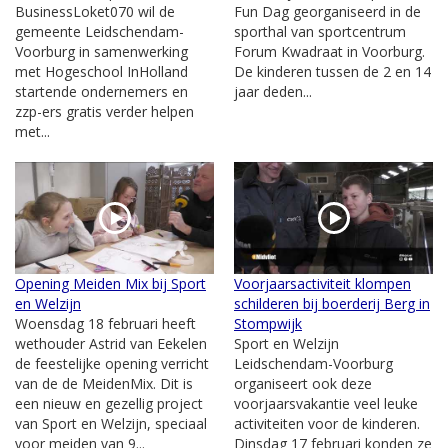
BusinessLoket070 wil de
Fun Dag georganiseerd in de
gemeente Leidschendam-
sporthal van sportcentrum
Voorburg in samenwerking
Forum Kwadraat in Voorburg.
met Hogeschool InHolland
De kinderen tussen de 2 en 14
startende ondernemers en
jaar deden...
zzp-ers gratis verder helpen
met...
Opening Meiden Mix bij Sport
Voorjaarsactiviteit klompen
en Welzijn
schilderen bij boerderij Berg in
Woensdag 18 februari heeft
Stompwijk
wethouder Astrid van Eekelen
Sport en Welzijn
de feestelijke opening verricht
Leidschendam-Voorburg
van de de MeidenMix. Dit is
organiseert ook deze
een nieuw en gezellig project
voorjaarsvakantie veel leuke
van Sport en Welzijn, speciaal
activiteiten voor de kinderen.
voor meiden van 9...
Dinsdag 17 februari konden ze