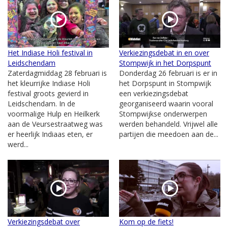
Het Indiase Holi festival in
Verkiezingsdebat in en over
Leidschendam
Stompwijk in het Dorpspunt
Zaterdagmiddag 28 februari is
Donderdag 26 februari is er in
het kleurrijke Indiase Holi
het Dorpspunt in Stompwijk
festival groots gevierd in
een verkiezingsdebat
Leidschendam. In de
georganiseerd waarin vooral
voormalige Hulp en Heilkerk
Stompwijkse onderwerpen
aan de Veursestraatweg was
werden behandeld. Vrijwel alle
er heerlijk Indiaas eten, er
partijen die meedoen aan de...
werd...
Verkiezingsdebat over
Kom op de fiets!