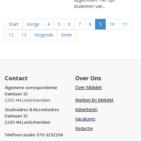
studenten van...
Start
Vorige
4
5
6
7
8
9
10
11
12
13
Volgende
Einde
Contact
Over Ons
Over Midvliet
Algemene correspondentie
Damlaan 32
Werken bij Midvliet
2265 AN Leidschendam
Adverteren
Studioadres & Bezoekadres
Damlaan 32
Vacatures
2265 AN Leidschendam
Redactie
Telefoon studio: 070-3202266