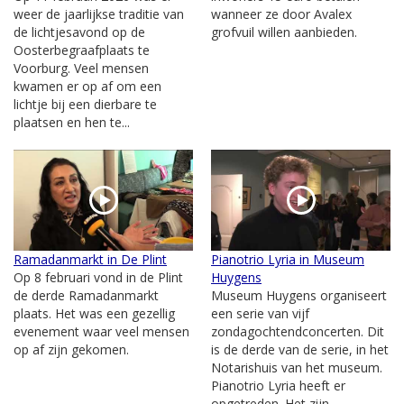
weer de jaarlijkse traditie van
wanneer ze door Avalex
de lichtjesavond op de
grofvuil willen aanbieden.
Oosterbegraafplaats te
Voorburg. Veel mensen
kwamen er op af om een
lichtje bij een dierbare te
plaatsen en hen te...
Ramadanmarkt in De Plint
Pianotrio Lyria in Museum
Op 8 februari vond in de Plint
Huygens
de derde Ramadanmarkt
Museum Huygens organiseert
plaats. Het was een gezellig
een serie van vijf
evenement waar veel mensen
zondagochtendconcerten. Dit
op af zijn gekomen.
is de derde van de serie, in het
Notarishuis van het museum.
Pianotrio Lyria heeft er
opgetreden. Het zijn