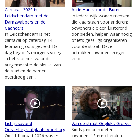
Carnaval 2026 in
Actie Hart voor de Buurt
Leidschendam met de
In iedere wijk wonen mensen
Damzwabbers en de
die klaarstaan voor anderen:
Gaanders
bewoners die een luisterend
In Leidschendam is het
oor bieden, helpen waar nodig
carnaval op zaterdag 14
of iets gezelligs organiseren
februari groots gevierd. De
voor de straat. Deze
dag begon 's morgens vroeg
betrokken inwoners zorgen
in het raadhuis waar de
voor...
burgemeester de sleutel van
de stad en de hamer
overdroeg aan...
Lichtjesavond
Van de straat Geplukt: Grofvuil
Oosterbegraafplaats Voorburg
Sinds januari moeten
Op 11 februari 2026 was er
inwoners 15 euro betalen