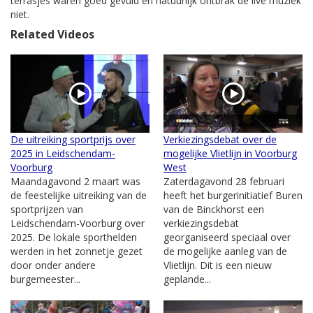
terrasjes waren goed gevuld en natuurlijk ontbrak de live muziek
niet.
Related Videos
De uitreiking sportprijs over
Verkiezingsdebat over de
2025 in Leidschendam-
mogelijke Vlietlijn in Voorburg
Voorburg
West
Maandagavond 2 maart was
Zaterdagavond 28 februari
de feestelijke uitreiking van de
heeft het burgerinitiatief Buren
sportprijzen van
van de Binckhorst een
Leidschendam-Voorburg over
verkiezingsdebat
2025. De lokale sporthelden
georganiseerd speciaal over
werden in het zonnetje gezet
de mogelijke aanleg van de
door onder andere
Vlietlijn. Dit is een nieuw
burgemeester...
geplande...