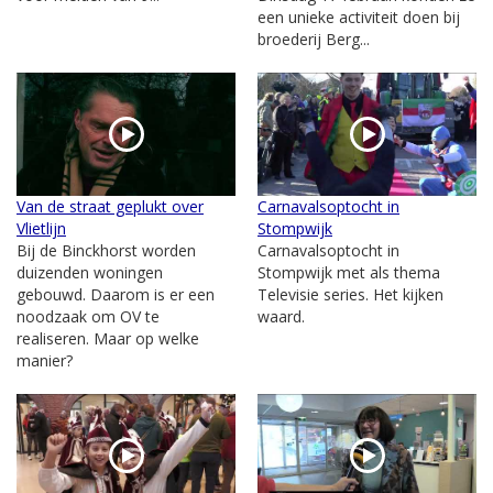
een unieke activiteit doen bij
broederij Berg...
Van de straat geplukt over
Carnavalsoptocht in
Vlietlijn
Stompwijk
Bij de Binckhorst worden
Carnavalsoptocht in
duizenden woningen
Stompwijk met als thema
gebouwd. Daarom is er een
Televisie series. Het kijken
noodzaak om OV te
waard.
realiseren. Maar op welke
manier?