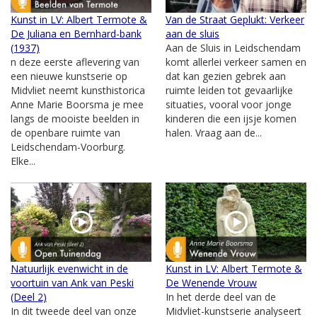
Kunst in LV: Albert Termote &
Van de Straat Geplukt: Verkeer
De Juliana en Bernhard-bank
aan de sluis
(1937)
Aan de Sluis in Leidschendam
n deze eerste aflevering van
komt allerlei verkeer samen en
een nieuwe kunstserie op
dat kan gezien gebrek aan
Midvliet neemt kunsthistorica
ruimte leiden tot gevaarlijke
Anne Marie Boorsma je mee
situaties, vooral voor jonge
langs de mooiste beelden in
kinderen die een ijsje komen
de openbare ruimte van
halen. Vraag aan de...
Leidschendam-Voorburg.
Elke...
Natuurlijk evenwicht in de
Kunst in LV: Albert Termote &
voortuin van Ank van Peski
De Wenende Vrouw
(Deel 2)
In het derde deel van de
In dit tweede deel van onze
Midvliet-kunstserie analyseert