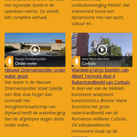
een bijzonder beeld in de
voetbalvereniging RKAVV. Het
openbare ruimte. Ze vertelt
evenement bood een
het complete verhaal...
dynamische mix van sport,
cultuur en...
Nieuwe Driemanspolder onder
Wandeling langs beelden van
water gezet
Albert Termote deel 4
Het water in de Nieuwe
Ruiterstandbeeld van Corbulo
Driemanspolder staat tijdelijk
In deel vier van de Midvliet-
een flink stuk hoger dan
kunstserie analyseert
normaal! Het
kunsthistorica @Anne Marie
Hoogheemraadschap van
Boorsma het grote
Rijnland heeft de waterberging
ruiterstandbeeld van de
hier de afgelopen dagen deels
Romeinse veldheer Corbulo.
onder water...
Dit indrukwekkende
monument staat op de