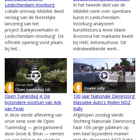
Leidschendam-Voorburg
In het tweede deel van de
Lokale omroep Midvliet deed
Midvliet-serie over openbare
verslag van de feestelijke
kunst in Leidschendam-
lancering van het
Voorburg analyseert
project Bankjesverhalen in
kunsthistorica Anne Marie
Leidschendam-Voorburg! De
Boorsma het markante beeld
officiële opening vond plaats
bij HMC Antoniushove. Dit
bij het...
indrukwekkende werk...
Open Tuinendag 4: De
100 Jaar Nationale Dierenzorg:
bijzondere voortuin van Ank
Klassieke Auto's Rijden NDZ
van Peski
Rally
In deze vierde aflevering van
Afgelopen zondag vierde
onze serie over de Open
Stichting Nationale Dierenzorg
Tuinendag — georganiseerd
haar 100-jarige jubileum op
door Groei & Bloei — nemen
een heel bijzondere manier:
we een kijkje in de voortuin
met de allereerste NDZ Rally!