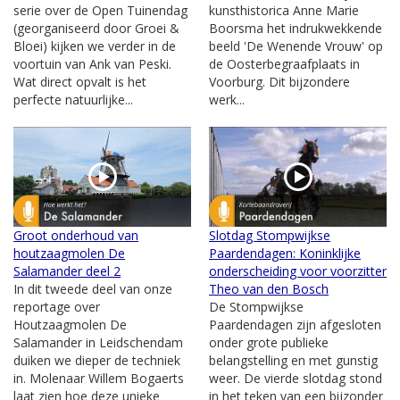
serie over de Open Tuinendag
kunsthistorica Anne Marie
(georganiseerd door Groei &
Boorsma het indrukwekkende
Bloei) kijken we verder in de
beeld 'De Wenende Vrouw' op
voortuin van Ank van Peski.
de Oosterbegraafplaats in
Wat direct opvalt is het
Voorburg. Dit bijzondere
perfecte natuurlijke...
werk...
Groot onderhoud van
Slotdag Stompwijkse
houtzaagmolen De
Paardendagen: Koninklijke
Salamander deel 2
onderscheiding voor voorzitter
In dit tweede deel van onze
Theo van den Bosch
reportage over
De Stompwijkse
Houtzaagmolen De
Paardendagen zijn afgesloten
Salamander in Leidschendam
onder grote publieke
duiken we dieper de techniek
belangstelling en met gunstig
in. Molenaar Willem Bogaerts
weer. De vierde slotdag stond
laat zien hoe deze unieke
in het teken van een bijzonder