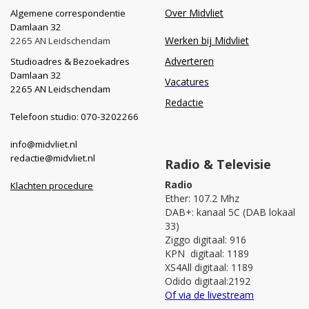
Over Midvliet
Algemene correspondentie
Damlaan 32
Werken bij Midvliet
2265 AN Leidschendam
Adverteren
Studioadres & Bezoekadres
Damlaan 32
Vacatures
2265 AN Leidschendam
Redactie
Telefoon studio: 070-3202266
info@midvliet.nl
redactie@midvliet.nl
Radio & Televisie
Radio
Klachten procedure
Ether: 107.2 Mhz
DAB+: kanaal 5C (DAB lokaal
33)
Ziggo digitaal: 916
KPN digitaal: 1189
XS4All digitaal: 1189
Odido digitaal:2192
Of via de livestream