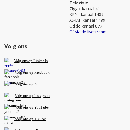
Televisie
Ziggo: kanaal 41
KPN: kanaal 1489
XS4All: kanaal 1489
Odido kanaal 877
Of via de livestream
Volg ons
V
olg ons op L
inkedIn
Volg ons op Facebook
Volg ons op X
Volg ons op Instagram
Volg
ons op
YouTube
Volg ons op TikTok