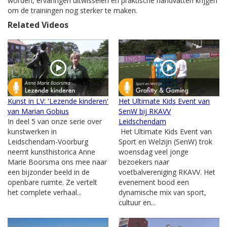
worden, ervaringen uitwisselen en praktische handvatten krijgen
om de trainingen nog sterker te maken.
Related Videos
Kunst in LV: 'Lezende kinderen'
Het Ultimate Kids Event van
van Marian Gobius
SenW bij RKAVV
In deel 5 van onze serie over
Leidschendam
kunstwerken in
Het Ultimate Kids Event van
Leidschendam-Voorburg
Sport en Welzijn (SenW) trok
neemt kunsthistorica Anne
woensdag veel jonge
Marie Boorsma ons mee naar
bezoekers naar
een bijzonder beeld in de
voetbalvereniging RKAVV. Het
openbare ruimte. Ze vertelt
evenement bood een
het complete verhaal...
dynamische mix van sport,
cultuur en...