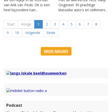
van Ank van Peski. Dit is een
Ongeveer 30 prachtige
heel bijzondere tuin...
klassieke auto's en oldtimers...
Start
Vorige
1
2
3
4
5
6
7
8
9
10
Volgende
Einde
MEER NIEUWS
Podcast