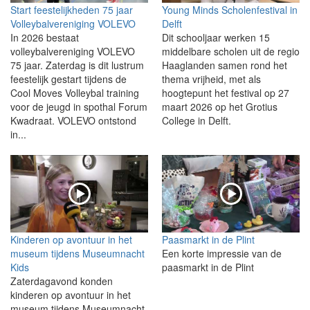
Start feestelijkheden 75 jaar
Young Minds Scholenfestival in
Volleybalvereniging VOLEVO
Delft
In 2026 bestaat
Dit schooljaar werken 15
volleybalvereniging VOLEVO
middelbare scholen uit de regio
75 jaar. Zaterdag is dit lustrum
Haaglanden samen rond het
feestelijk gestart tijdens de
thema vrijheid, met als
Cool Moves Volleybal training
hoogtepunt het festival op 27
voor de jeugd in spothal Forum
maart 2026 op het Grotius
Kwadraat. VOLEVO ontstond
College in Delft.
in...
Kinderen op avontuur in het
Paasmarkt in de Plint
museum tijdens Museumnacht
Een korte impressie van de
Kids
paasmarkt in de Plint
Zaterdagavond konden
kinderen op avontuur in het
museum tijdens Museumnacht