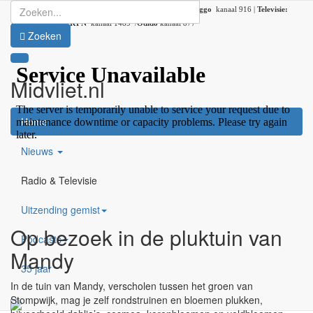
Radio:
107.2 FM |
DAB+:
kanaal 5C (DAB lokaal 33) |
Ziggo
kanaal 916 |
Televisie:
Ziggo
kanaal 41 /
KPN
kanaal 1489 /
Odido
kanaal 877
Zoeken
Midvliet.nl
×
Home
Nieuws
Radio & Televisie
Uitzending gemist
Op bezoek in de pluktuin van
Podcasts
Mandy
35 jaar
In de tuin van Mandy, verscholen tussen het groen van
Stompwijk, mag je zelf rondstruinen en bloemen plukken,