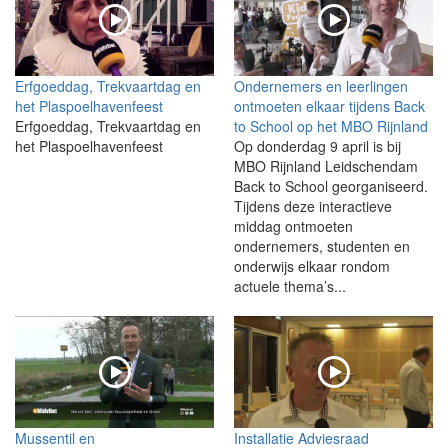
Erfgoeddag, Trekvaartdag en
Ondernemers en leerlingen
het Plaspoelhavenfeest
ontmoeten elkaar tijdens Back
Erfgoeddag, Trekvaartdag en
to School op het MBO Rijnland
het Plaspoelhavenfeest
Op donderdag 9 april is bij
MBO Rijnland Leidschendam
Back to School georganiseerd.
Tijdens deze interactieve
middag ontmoeten
ondernemers, studenten en
onderwijs elkaar rondom
actuele thema’s...
Mussentil en
Installatie Adviesraad