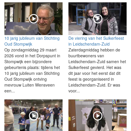
10 jarig jubileum van Stichting
De viering van het Suikerfeest
Oud Stompwijk
in Leidschendam-Zuid
Op zondagmiddag 29 maart
Zaterdagmiddag hebben de
2026 vond in het Dorpspunt in
buurtbewoners van
Stompwijk een bijzondere
Leidschendam-Zuid samen het
gebeurtenis plaats: tijdens het
Suikerfeest gevierd. Het was
10 jarig jubileum van Stichting
dit jaar voor het eerst dat dit
Oud Stompwijk ontving
feest is georganiseerd in
mevrouw Luiten Wensveen
Leidschendam-Zuid. Er was
een...
voor...