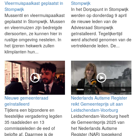
Vleermuispaalkast geplaatst in
Stompwijk
Stompwijk
In het Dorpspunt in Stompwijk
Mussentil en vleermuispaalkast
werden op donderdag 9 april
geplaatst in Stompwijk. Mussen
de nieuwe leden van de
en vleermuizen zijn bedreigde
Adviesraad Stompwijk
diersoorten, ze kunnen hier in
geïnstalleerd. Tegelijkertijd
rustige omgeving nestelen. In
werd afscheid genomen van de
het ijzeren hekwerk zullen
vertrekkende leden. De...
klimplanten hun...
Nieuwe gemeenteraad
Nederlands Autisme Register
geïnstalleerd
reikt Gemeenteprijs uit aan
Tijdens een bijzondere en
Leidschendam-Voorburg
feestelijke vergadering legden
Leidschendam-Voorburg heeft
35 raadsleden en 13
de Gemeenteprijs 2025 van
commissieleden de eed of
het Nederlands Autisme
belofte af. Daarmee is de
Register (NAR) toegekend