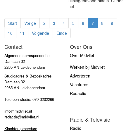
uitslagenavond plaats. Onder
het...
Start
Vorige
2
3
4
5
6
7
8
9
10
11
Volgende
Einde
Contact
Over Ons
Over Midvliet
Algemene correspondentie
Damlaan 32
Werken bij Midvliet
2265 AN Leidschendam
Adverteren
Studioadres & Bezoekadres
Damlaan 32
Vacatures
2265 AN Leidschendam
Redactie
Telefoon studio: 070-3202266
info@midvliet.nl
redactie@midvliet.nl
Radio & Televisie
Radio
Klachten procedure