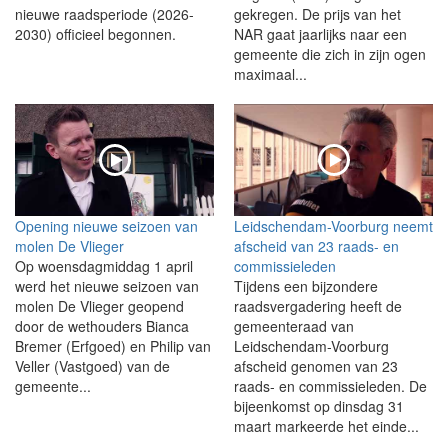
nieuwe raadsperiode (2026-
gekregen. De prijs van het
2030) officieel begonnen.
NAR gaat jaarlijks naar een
gemeente die zich in zijn ogen
maximaal...
Opening nieuwe seizoen van
Leidschendam-Voorburg neemt
molen De Vlieger
afscheid van 23 raads- en
Op woensdagmiddag 1 april
commissieleden
werd het nieuwe seizoen van
Tijdens een bijzondere
molen De Vlieger geopend
raadsvergadering heeft de
door de wethouders Bianca
gemeenteraad van
Bremer (Erfgoed) en Philip van
Leidschendam-Voorburg
Veller (Vastgoed) van de
afscheid genomen van 23
gemeente...
raads- en commissieleden. De
bijeenkomst op dinsdag 31
maart markeerde het einde...