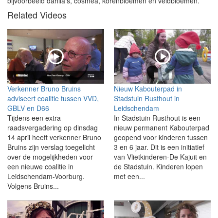
bijvoorbeeld dahlia’s, cosmea, korenbloemen en veldbloemen.
Related Videos
Verkenner Bruno Bruins
Nieuw Kabouterpad in
adviseert coalitie tussen VVD,
Stadstuin Rusthout in
GBLV en D66
Leidschendam
Tijdens een extra
In Stadstuin Rusthout is een
raadsvergadering op dinsdag
nieuw permanent Kabouterpad
14 april heeft verkenner Bruno
geopend voor kinderen tussen
Bruins zijn verslag toegelicht
3 en 6 jaar. Dit is een initiatief
over de mogelijkheden voor
van Vlietkinderen-De Kajuit en
een nieuwe coalitie in
de Stadstuin. Kinderen lopen
Leidschendam-Voorburg.
met een...
Volgens Bruins...