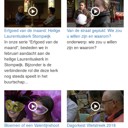
Erfgoed van de maand: Heilige
Van de straat geplukt: Wie zou
Laurentiuskerk Stompwijk
u willen zijn en waarom?
In onze serie "Erfgoed van de
onderwerp: wie zou u willen
maand", besteden we in
zijn en waarom?
februari aandacht aan de
heilige Laurentiuskerk in
Stompwijk. Bijzonder is de
verbindende rol die deze kerk
nog steeds speelt in het
buurtschap...
Bloemen of een Valentijnshoot
Dagorkest Vlietstreek 2018