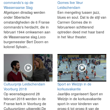
commando's op de
Gomes live Veur
Wassenaarse Slag
Leidschendam
Afgelopen dinsdag werden
Een mengeling tussen jazz,
onder Siberische
blues en soul. Dat is de stijl van
omstandigheden de 6 Franse
Carmen Gomes die in
commando's herdacht, die in
februarieen schitterend
februari 1944 omkwamen aan
optreden deed met haar band
de Wassenaarse slag.Loco
in het Veur theater.
burgemeester Bert Doorn en
kolonel Sylvain...
Cultuurprijs Leidschendam
Sport en Welzijn in de
Voorburg 2018
korkusvakantie
Op woensdagavond 28
Jaarlijks organiseert Sport en
februari 2018 werden in de
Welzijn in de korkusvakantie
Franse kerk in Voorburg de
sport-In voor kinderen van
Cultuurprijzen uitgereikt.De
groep 6 tot groep 8 van de