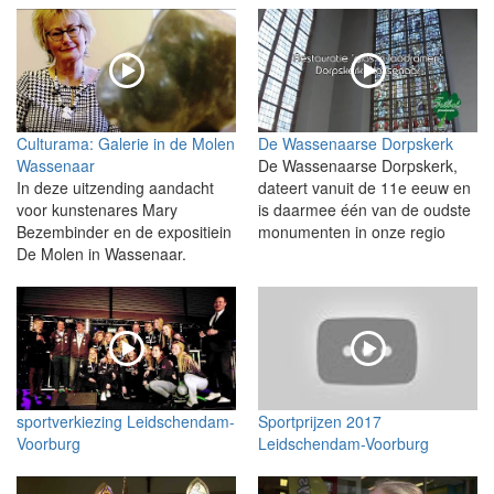
Culturama: Galerie in de Molen
De Wassenaarse Dorpskerk
Wassenaar
De Wassenaarse Dorpskerk,
In deze uitzending aandacht
dateert vanuit de 11e eeuw en
voor kunstenares Mary
is daarmee één van de oudste
Bezembinder en de expositiein
monumenten in onze regio
De Molen in Wassenaar.
sportverkiezing Leidschendam-
Sportprijzen 2017
Voorburg
Leidschendam-Voorburg