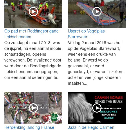
Op pad met Reddingsbrigade
IJspret op Vogelplas
Leidschendam
Starrevaart
Op zondag 4 maart 2018, was
Vrijdag 2 maart 2018 was het
de ijspret, na een aantal mooie
op de Vogelplas Starrevaart,
schaatsdagen, opeens
weer eens een drukte van
verdwenen. De invallende dooi
belang. Er werd volop
werd door de Reddingsbrigade
geschaatst, er werd
Leidschendam aangegrepen,
gehockeyd, er waren ijszeilers
om een aantal oefeningen te...
actief en veel jonge kinderen
maakten...
Herdenking landing Franse
Jazz in de Regio Carmen