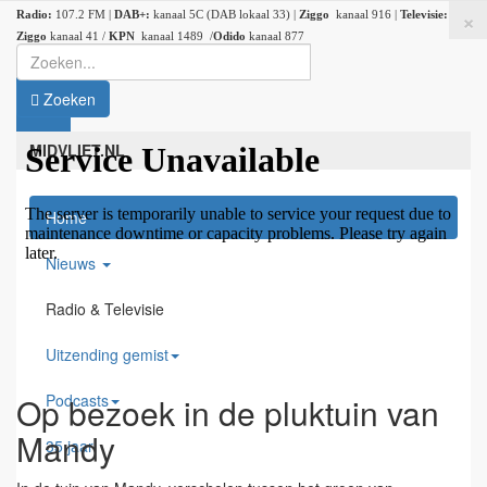
×
Radio:
107.2 FM |
DAB+:
kanaal 5C (DAB lokaal 33) |
Ziggo
kanaal 916 |
Televisie:
Ziggo
kanaal 41 /
KPN
kanaal 1489 /
Odido
kanaal 877
Zoeken
MIDVLIET.NL
Home
Nieuws
Radio & Televisie
Uitzending gemist
Podcasts
Op bezoek in de pluktuin van
Mandy
35 jaar