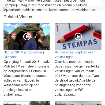
In de tuin van Mandy, verscholen tussen het groen van
Stompwijk, mag je zelf rondstruinen en bloemen plukken,
bijvoorbeeld dahlia’s, cosmea, korenbloemen en veldbloemen.
Related Videos
NLdoet 2018 Zorgboerderij
Van de straat geplukt: over
Oliehoek
verkiezingen
Op vrijdag 9 maart 2018 maakt
Over iets meer dan veertien
Midvliet TV een sfeerimpressie
dagen staan de gemeentelijke
op Zorgboerderij Oliehoek in
verkiezingen van 21 maart
Wassenaar tijdens de eerste
2018 weer voor de deur. "Van
actiedag van NLdoet. In
de straat geplukt" peilde de
Wassenaar werd op een
belangstelling voor deze
prachtige locatie een
verkiezingen in WC
omheining...
Julianabaan...