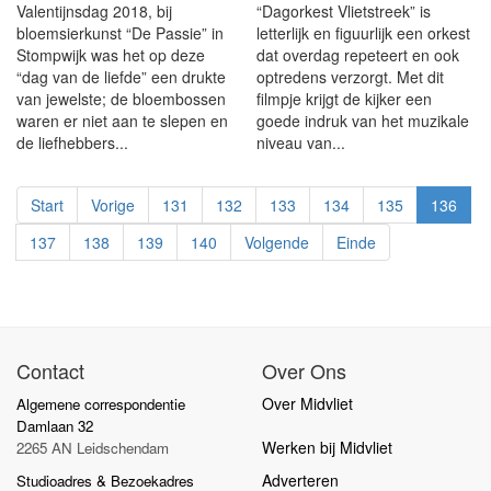
Valentijnsdag 2018, bij
“Dagorkest Vlietstreek” is
bloemsierkunst “De Passie” in
letterlijk en figuurlijk een orkest
Stompwijk was het op deze
dat overdag repeteert en ook
“dag van de liefde” een drukte
optredens verzorgt. Met dit
van jewelste; de bloembossen
filmpje krijgt de kijker een
waren er niet aan te slepen en
goede indruk van het muzikale
de liefhebbers...
niveau van...
Start
Vorige
131
132
133
134
135
136
137
138
139
140
Volgende
Einde
Contact
Over Ons
Over Midvliet
Algemene correspondentie
Damlaan 32
Werken bij Midvliet
2265 AN Leidschendam
Adverteren
Studioadres & Bezoekadres