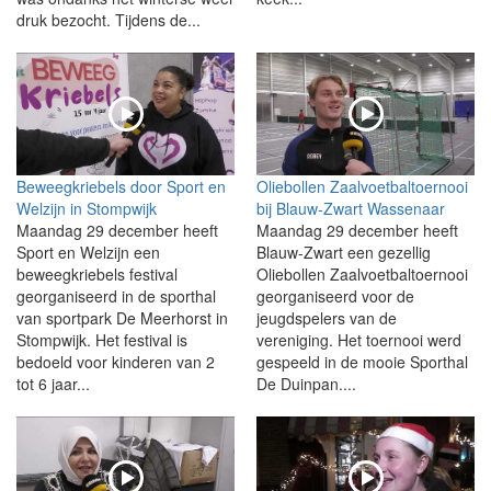
druk bezocht. Tijdens de...
Beweegkriebels door Sport en
Oliebollen Zaalvoetbaltoernooi
Welzijn in Stompwijk
bij Blauw-Zwart Wassenaar
Maandag 29 december heeft
Maandag 29 december heeft
Sport en Welzijn een
Blauw-Zwart een gezellig
beweegkriebels festival
Oliebollen Zaalvoetbaltoernooi
georganiseerd in de sporthal
georganiseerd voor de
van sportpark De Meerhorst in
jeugdspelers van de
Stompwijk. Het festival is
vereniging. Het toernooi werd
bedoeld voor kinderen van 2
gespeeld in de mooie Sporthal
tot 6 jaar...
De Duinpan....