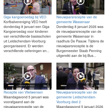
Giga kangoeroedag bij VEO
Nieuwjaarsreceptie van de
Korfbalvereniging VEO heeft
gemeente Wassenaar
donderdag 8 januari een Giga
Donderdag 8 januari 2026 was
Kangoeroedag voor kinderen
de nieuwjaarsreceptie van de
van verschillende basisscholen
gemeente Wassenaar in
uit Leidschendam-Voorburg
raadhuis De Paauw. Tijdens de
georganiseerd. Er werden
nieuwjaarsreceptie is de
verschillende oefeningen en...
Burgemeester Staab Penning
uitgereikt aan de bij-Bus...
Receptie van Vlietwensen
Nieuwjaarsreceptie van de
Maandagavond 5 januari was
gemeente Leidschendam-
voorafgaand aan de
Voorburg deel 2
nieuwjaarsreceptie van de
Maandagavond 5 januari 2026