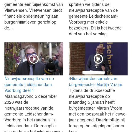
gemeente een bijeenkomst van
spraken we tijdens de
Vlietwensen. Vlietwensen biedt
nieuwjaarsreceptie van de
financiële ondersteuning aan
gemeente Leidschendam-
burgerinitiatieven gericht op
Voorburg met enkele
de...
bezoekers. Dit is het tweede
deel van het verslag.
Nieuwjaarsreceptie van de
\Nieuwjaarstoespraak van
gemeente Leidschendam-
burgemeester Martijn Vroom
Voorburg deel 1
Tijdens de drukbezochte
Maandagavond 5 december
nieuwjaarsreceptie op
2026 was de
maandag 5 januari heeft
nieuwjaarsreceptie van de
burgemeester Martijn Vroom
gemeente Leidschendam-
met een toespraak het nieuwe
Voorburg in het raadhuis in
jaar geopend. Daarin blikte hij
Leidschendam. De receptie
terug op het afgelopen jaar en
was ondanks het winterse weer
keek...