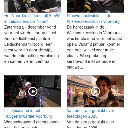
Het Noorderlichtfeest bij SenW
Nieuwe boekwinkel in de
in Leidschendam-Noord
Wielemakersslop in Voorburg
Zaterdag 27 december vond
De horecazaak in de
voor het vierde jaar op rij het
Wielemakersslop in Voorburg
Noorderlichtfeest plaats in
was kerstavond voor het laatst
Leidschendam-Noord, een
open. Vanaf 2 januari komt er
feest voor en door de wijk,
een boekwinkel voor in de
waarin ontmoeting, verbinding
plaats. We spraken op
en samen vieren centraal...
kerstavond met de oude en
nieuwe...
Lichtjesavond in het
Van de straat geplukt over
Huygenskwartier Voorburg
feestdagen 2025
Woensdagavond (kerstavond)
Van de straat geplukt over
was de traditionele
feestdagen 2025