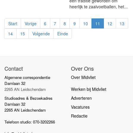
een traditie geworden om
heerlijk te zaalvoetballen, het...
Start
Vorige
6
7
8
9
10
11
12
13
14
15
Volgende
Einde
Contact
Over Ons
Over Midvliet
Algemene correspondentie
Damlaan 32
Werken bij Midvliet
2265 AN Leidschendam
Adverteren
Studioadres & Bezoekadres
Damlaan 32
Vacatures
2265 AN Leidschendam
Redactie
Telefoon studio: 070-3202266