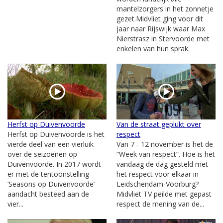
mantelzorgers in het zonnetje
gezet.Midvliet ging voor dit
jaar naar Rijswijk waar Max
Nierstrasz in Stervoorde met
enkelen van hun sprak.
Herfst op Duivenvoorde
Van de straat geplukt over
Herfst op Duivenvoorde is het
respect
vierde deel van een vierluik
Van 7 - 12 november is het de
over de seizoenen op
“Week van respect”. Hoe is het
Duivenvoorde. In 2017 wordt
vandaag de dag gesteld met
er met de tentoonstelling
het respect voor elkaar in
‘Seasons op Duivenvoorde’
Leidschendam-Voorburg?
aandacht besteed aan de
Midvliet TV peilde met gepast
vier...
respect de mening van de...