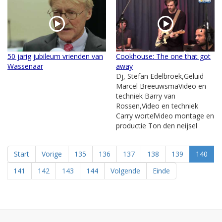
50 jarig jubileum vrienden van
Cookhouse: The one that got
Wassenaar
away
Dj, Stefan Edelbroek,Geluid
Marcel BreeuwsmaVideo en
techniek Barry van
Rossen,Video en techniek
Carry wortelVideo montage en
productie Ton den neijsel
Start
Vorige
135
136
137
138
139
140
141
142
143
144
Volgende
Einde