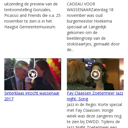
uitzending de preview van de
CADEAU VOOR
tentoonstelling Gonzales,
WASSENAARZaterdag 18
Picasso and Friends die v.a. 25
november was oud
november te zien is in het
burgemeester Hoekema
Haagse Gemeentemuseum.
speciaal uit Langedijk
gekomen om de
beeldengroep van de
stokstaartjes, gemaakt door
de...
Sinterklaas intocht wassenaar
Fay Claassen Zoetermeer Jazz
2017
night- Song
Jazz in de Regio: Korte special
met Fay Claassen. Vorige
week was deze zangeres nog
te zien bij DWDD. Tijdens de
Jazz Night Zoetermeer een