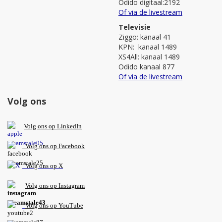
Odido digitaal:2192
Of via de livestream
Televisie
Ziggo: kanaal 41
KPN: kanaal 1489
XS4All: kanaal 1489
Odido kanaal 877
Of via de livestream
Volg ons
V
olg ons op L
inkedIn
Volg ons op Facebook
Volg ons op X
Volg ons op Instagram
Volg
ons op
YouTube