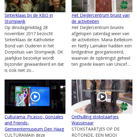
Sinterklaas bij de KBO in
Het Deijlercentrum bruist van
Stompwijk
de activiteiten
Op dinsdagmiddag 28
Het Deijlercentrum bruiste
november 2017 bezocht
afgelopen zaterdag weer van
Sinterklaas de Katholieke
de activiteiten. Maria Bellekom
Bond van Ouderen in het
en Netty Lamaker hadden een
Dorpshuis van Stompwijk. Dit
bridgedrive georganiseerd,
jaarlijkse bezoekje wordt
waarvan de opbrengst geheel
bijzonder gewaardeerd en dat
ten goede kwam van Unicef....
is ook niet zo...
Culturama: Picasso, Gonzales
Onthulling stokstaartjes
and Friends-
Wassenaar
Gemeentemuseum Den Haag
STOKSTAARTJES OP DE
CULTURAMAIn deze
ROTONDE, EEN MOOI