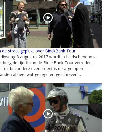
 de straat geplukt over BinckBank Tour
 dinsdag 8 augustus 2017 wordt in Leidschendam-
rburg de tijdrit van de BinckBank Tour verreden.
r dit bijzondere evenement is de afgelopen
nden al heel wat gezegd en geschreven....