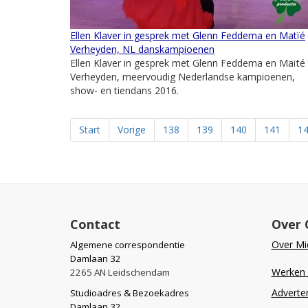
Ellen Klaver in gesprek met Glenn Feddema en Matïé
Verheyden, NL danskampioenen
Ellen Klaver in gesprek met Glenn Feddema en Maïté
Verheyden, meervoudig Nederlandse kampioenen,
show- en tiendans 2016.
Start
Vorige
138
139
140
141
1
Contact
Over 
Over Mid
Algemene correspondentie
Damlaan 32
Werken b
2265 AN Leidschendam
Adverte
Studioadres & Bezoekadres
Damlaan 32