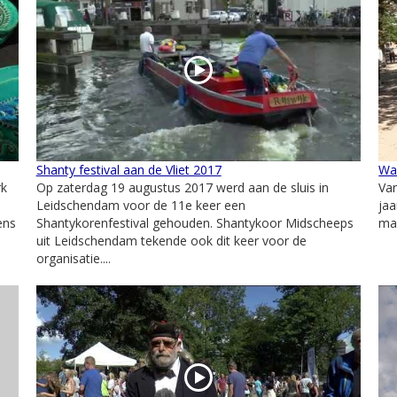
Shanty festival aan de Vliet 2017
Wa
rk
Op zaterdag 19 augustus 2017 werd aan de sluis in
Va
Leidschendam voor de 11e keer een
jaa
ens
Shantykorenfestival gehouden. Shantykoor Midscheeps
maa
uit Leidschendam tekende ook dit keer voor de
organisatie....