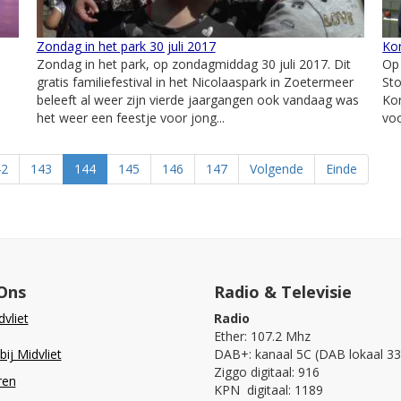
Zondag in het park 30 juli 2017
Ko
Zondag in het park, op zondagmiddag 30 juli 2017. Dit
Op 
gratis familiefestival in het Nicolaaspark in Zoetermeer
St
beleeft al weer zijn vierde jaargangen ook vandaag was
Kor
het weer een feestje voor jong...
voo
42
143
144
145
146
147
Volgende
Einde
Ons
Radio & Televisie
vliet
Radio
Ether: 107.2 Mhz
ij Midvliet
DAB+: kanaal 5C (DAB lokaal 33
Ziggo digitaal: 916
ren
KPN digitaal: 1189