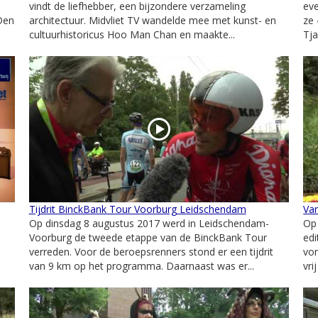
vindt de liefhebber, een bijzondere verzameling
eve
 Den
architectuur. Midvliet TV wandelde mee met kunst- en
ze 
cultuurhistoricus Hoo Man Chan en maakte...
Tja
Tijdrit BinckBank Tour Voorburg Leidschendam
Var
Op dinsdag 8 augustus 2017 werd in Leidschendam-
Op 
Voorburg de tweede etappe van de BinckBank Tour
edi
verreden. Voor de beroepsrenners stond er een tijdrit
vor
van 9 km op het programma. Daarnaast was er...
vri