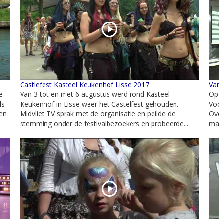
Castlefest Kasteel Keukenhof Lisse 2017
Van
e
Van 3 tot en met 6 augustus werd rond Kasteel
Op
ls
Keukenhof in Lisse weer het Castelfest gehouden.
Voo
een
Midvliet TV sprak met de organisatie en peilde de
Ove
stemming onder de festivalbezoekers en probeerde...
maa