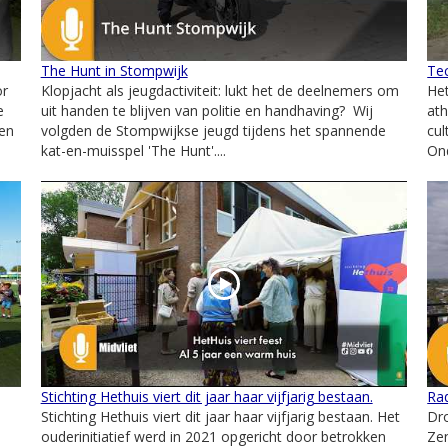
The Hunt in Stompwijk
Te
or
Klopjacht als jeugdactiviteit: lukt het de deelnemers om
Het
e
uit handen te blijven van politie en handhaving? Wij
at
ken
volgden de Stompwijkse jeugd tijdens het spannende
cul
kat-en-muisspel 'The Hunt'....
On
Stichting Hethuis viert dit jaar haar vijfjarig bestaan.
Ra
Stichting Hethuis viert dit jaar haar vijfjarig bestaan. Het
Dr
ouderinitiatief werd in 2021 opgericht door betrokken
Ze