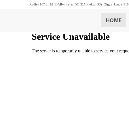
Radio:
107.2 FM |
DAB+:
kanaal 5C (DAB lokaal 33) |
Ziggo
kanaal 916
HOME
ZOEKEN