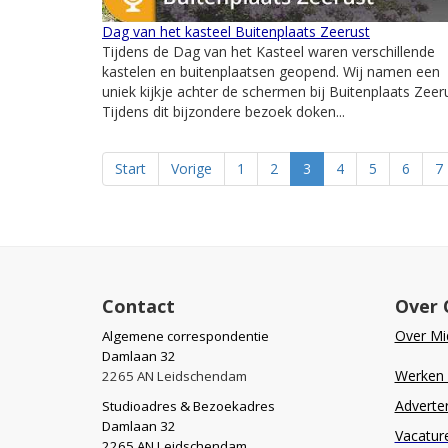
Dag van het kasteel Buitenplaats Zeerust
Tijdens de Dag van het Kasteel waren verschillende
kastelen en buitenplaatsen geopend. Wij namen een
uniek kijkje achter de schermen bij Buitenplaats Zeeru
Tijdens dit bijzondere bezoek doken...
Start
Vorige
1
2
3
4
5
6
7
Contact
Over 
Over Mid
Algemene correspondentie
Damlaan 32
Werken b
2265 AN Leidschendam
Adverte
Studioadres & Bezoekadres
Damlaan 32
Vacatur
2265 AN Leidschendam