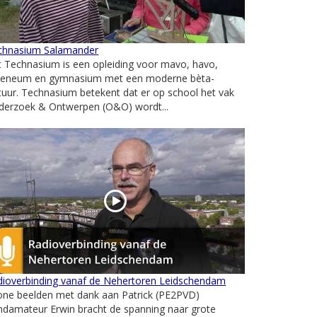
chnasium Salamander
 Technasium is een opleiding voor mavo, havo,
heneum en gymnasium met een moderne bèta-
tuur. Technasium betekent dat er op school het vak
derzoek & Ontwerpen (O&O) wordt...
dioverbinding vanaf de Nehertoren Leidschendam
one beelden met dank aan Patrick (PE2PVD)
ndamateur Erwin bracht de spanning naar grote