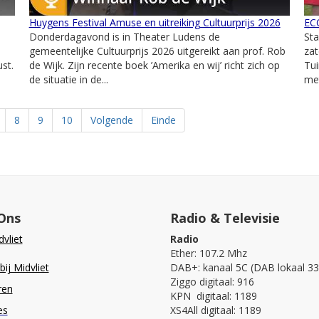
Huygens Festival Amuse en uitreiking Cultuurprijs 2026
ECO
Donderdagavond is in Theater Ludens de
St
gemeentelijke Cultuurprijs 2026 uitgereikt aan prof. Rob
zat
st.
de Wijk. Zijn recente boek ’Amerika en wij’ richt zich op
Tui
de situatie in de...
met
8
9
10
Volgende
Einde
Ons
Radio & Televisie
vliet
Radio
Ether: 107.2 Mhz
ij Midvliet
DAB+: kanaal 5C (DAB lokaal 33
Ziggo digitaal: 916
ren
KPN digitaal: 1189
es
XS4All digitaal: 1189