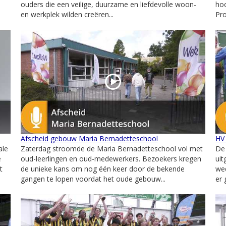
ouders die een veilige, duurzame en liefdevolle woon-
hoo
en werkplek wilden creëren...
Pro
Afscheid gebouw Maria Bernadetteschool
HV
ale
Zaterdag stroomde de Maria Bernadetteschool vol met
De
e
oud-leerlingen en oud-medewerkers. Bezoekers kregen
uit
t
de unieke kans om nog één keer door de bekende
wed
gangen te lopen voordat het oude gebouw...
er 