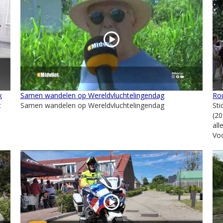
k
Samen wandelen op Wereldvluchtelingendag
Rou
t
Samen wandelen op Wereldvluchtelingendag
St
(2
al
Voo