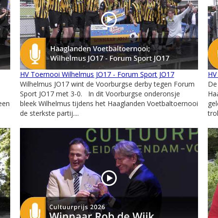
HV Toernooi Wilhelmus JO17 - Forum Sport JO17
HV
Wilhelmus JO17 wint de Voorburgse derby tegen Forum
De
Sport JO17 met 3-0. In dit Voorburgse onderonsje
Ha
 een
bleek Wilhelmus tijdens het Haaglanden Voetbaltoernooi
gel
de sterkste partij....
tro