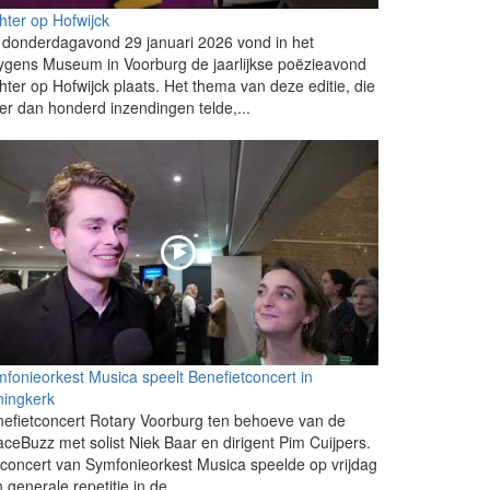
hter op Hofwijck
donderdagavond 29 januari 2026 vond in het
gens Museum in Voorburg de jaarlijkse poëzieavond
hter op Hofwijck plaats. Het thema van deze editie, die
r dan honderd inzendingen telde,...
fonieorkest Musica speelt Benefietconcert in
ningkerk
efietconcert Rotary Voorburg ten behoeve van de
ceBuzz met solist Niek Baar en dirigent Pim Cuijpers.
 concert van Symfonieorkest Musica speelde op vrijdag
 generale repetitie in de...