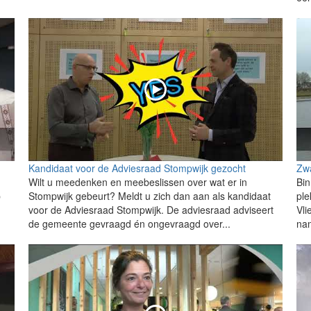
Kandidaat voor de Adviesraad Stompwijk gezocht
Zwa
Wilt u meedenken en meebeslissen over wat er in
Bin
p
Stompwijk gebeurt? Meldt u zich dan aan als kandidaat
ple
voor de Adviesraad Stompwijk. De adviesraad adviseert
Vli
de gemeente gevraagd én ongevraagd over...
na