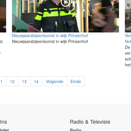
Nieuwjaarsbijeenkomst in wijk Prinsenhof
Ve
t,
Nieuwjaarsbijeenkomst in wijk Prinsenhof
Not
De 
r
ver
sch
het
11
12
13
14
Volgende
Einde
Ons
Radio & Televisie
vliet
Radio