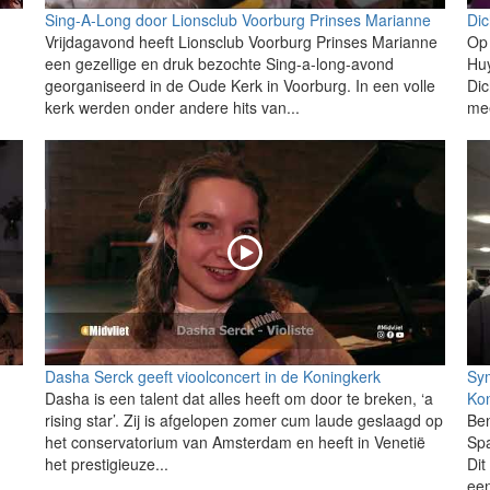
Sing-A-Long door Lionsclub Voorburg Prinses Marianne
Dic
Vrijdagavond heeft Lionsclub Voorburg Prinses Marianne
Op 
een gezellige en druk bezochte Sing-a-long-avond
Huy
georganiseerd in de Oude Kerk in Voorburg. In een volle
Dic
kerk werden onder andere hits van...
mee
Dasha Serck geeft vioolconcert in de Koningkerk
Sym
Dasha is een talent dat alles heeft om door te breken, ‘a
Ko
rising star’. Zij is afgelopen zomer cum laude geslaagd op
Ben
het conservatorium van Amsterdam en heeft in Venetië
Spa
het prestigieuze...
Dit
een