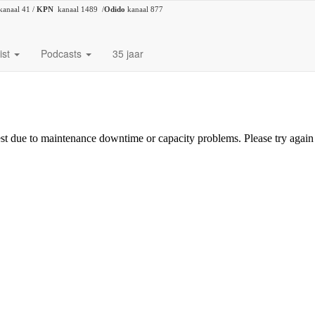
kanaal 41 /
KPN
kanaal 1489 /
Odido
kanaal 877
ist
Podcasts
35 jaar