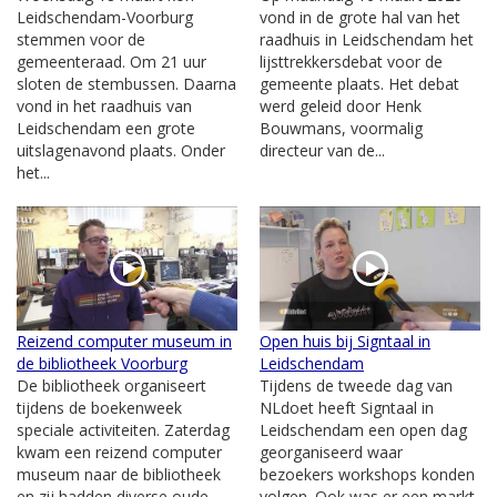
Leidschendam-Voorburg
vond in de grote hal van het
stemmen voor de
raadhuis in Leidschendam het
gemeenteraad. Om 21 uur
lijsttrekkersdebat voor de
sloten de stembussen. Daarna
gemeente plaats. Het debat
vond in het raadhuis van
werd geleid door Henk
Leidschendam een grote
Bouwmans, voormalig
uitslagenavond plaats. Onder
directeur van de...
het...
Reizend computer museum in
Open huis bij Signtaal in
de bibliotheek Voorburg
Leidschendam
De bibliotheek organiseert
Tijdens de tweede dag van
tijdens de boekenweek
NLdoet heeft Signtaal in
speciale activiteiten. Zaterdag
Leidschendam een open dag
kwam een reizend computer
georganiseerd waar
museum naar de bibliotheek
bezoekers workshops konden
en zij hadden diverse oude
volgen. Ook was er een markt