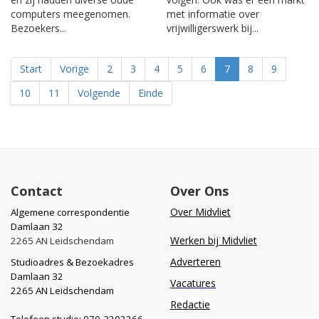
computers meegenomen.
met informatie over
Bezoekers...
vrijwilligerswerk bij...
Start
Vorige
2
3
4
5
6
7
8
9
10
11
Volgende
Einde
Contact
Over Ons
Over Midvliet
Algemene correspondentie
Damlaan 32
Werken bij Midvliet
2265 AN Leidschendam
Adverteren
Studioadres & Bezoekadres
Damlaan 32
Vacatures
2265 AN Leidschendam
Redactie
Telefoon studio: 070-3202266