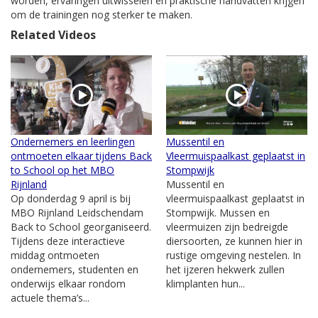
worden, ervaringen uitwisselen en praktische handvatten krijgen
om de trainingen nog sterker te maken.
Related Videos
Ondernemers en leerlingen
Mussentil en
ontmoeten elkaar tijdens Back
Vleermuispaalkast geplaatst in
to School op het MBO
Stompwijk
Rijnland
Mussentil en
Op donderdag 9 april is bij
vleermuispaalkast geplaatst in
MBO Rijnland Leidschendam
Stompwijk. Mussen en
Back to School georganiseerd.
vleermuizen zijn bedreigde
Tijdens deze interactieve
diersoorten, ze kunnen hier in
middag ontmoeten
rustige omgeving nestelen. In
ondernemers, studenten en
het ijzeren hekwerk zullen
onderwijs elkaar rondom
klimplanten hun...
actuele thema’s...