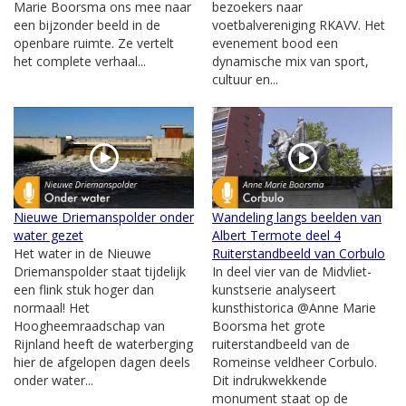
Marie Boorsma ons mee naar
bezoekers naar
een bijzonder beeld in de
voetbalvereniging RKAVV. Het
openbare ruimte. Ze vertelt
evenement bood een
het complete verhaal...
dynamische mix van sport,
cultuur en...
Nieuwe Driemanspolder onder
Wandeling langs beelden van
water gezet
Albert Termote deel 4
Het water in de Nieuwe
Ruiterstandbeeld van Corbulo
Driemanspolder staat tijdelijk
In deel vier van de Midvliet-
een flink stuk hoger dan
kunstserie analyseert
normaal! Het
kunsthistorica @Anne Marie
Hoogheemraadschap van
Boorsma het grote
Rijnland heeft de waterberging
ruiterstandbeeld van de
hier de afgelopen dagen deels
Romeinse veldheer Corbulo.
onder water...
Dit indrukwekkende
monument staat op de