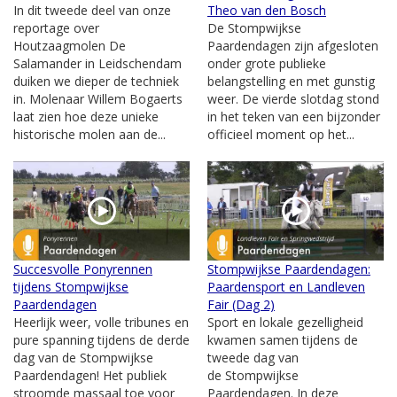
In dit tweede deel van onze
Theo van den Bosch
reportage over
De Stompwijkse
Houtzaagmolen De
Paardendagen zijn afgesloten
Salamander in Leidschendam
onder grote publieke
duiken we dieper de techniek
belangstelling en met gunstig
in. Molenaar Willem Bogaerts
weer. De vierde slotdag stond
laat zien hoe deze unieke
in het teken van een bijzonder
historische molen aan de...
officieel moment op het...
Succesvolle Ponyrennen
Stompwijkse Paardendagen:
tijdens Stompwijkse
Paardensport en Landleven
Paardendagen
Fair (Dag 2)
Heerlijk weer, volle tribunes en
Sport en lokale gezelligheid
pure spanning tijdens de derde
kwamen samen tijdens de
dag van de Stompwijkse
tweede dag van
Paardendagen! Het publiek
de Stompwijkse
stroomde massaal toe voor
Paardendagen. In deze