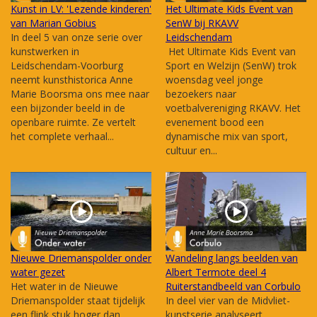
Kunst in LV: 'Lezende kinderen'
Het Ultimate Kids Event van
van Marian Gobius
SenW bij RKAVV
In deel 5 van onze serie over
Leidschendam
kunstwerken in
Het Ultimate Kids Event van
Leidschendam-Voorburg
Sport en Welzijn (SenW) trok
neemt kunsthistorica Anne
woensdag veel jonge
Marie Boorsma ons mee naar
bezoekers naar
een bijzonder beeld in de
voetbalvereniging RKAVV. Het
openbare ruimte. Ze vertelt
evenement bood een
het complete verhaal...
dynamische mix van sport,
cultuur en...
Nieuwe Driemanspolder onder
Wandeling langs beelden van
water gezet
Albert Termote deel 4
Het water in de Nieuwe
Ruiterstandbeeld van Corbulo
Driemanspolder staat tijdelijk
In deel vier van de Midvliet-
een flink stuk hoger dan
kunstserie analyseert