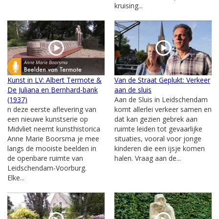
kruising...
Kunst in LV: Albert Termote &
Van de Straat Geplukt: Verkeer
De Juliana en Bernhard-bank
aan de sluis
(1937)
Aan de Sluis in Leidschendam
n deze eerste aflevering van
komt allerlei verkeer samen en
een nieuwe kunstserie op
dat kan gezien gebrek aan
Midvliet neemt kunsthistorica
ruimte leiden tot gevaarlijke
Anne Marie Boorsma je mee
situaties, vooral voor jonge
langs de mooiste beelden in
kinderen die een ijsje komen
de openbare ruimte van
halen. Vraag aan de...
Leidschendam-Voorburg.
Elke...