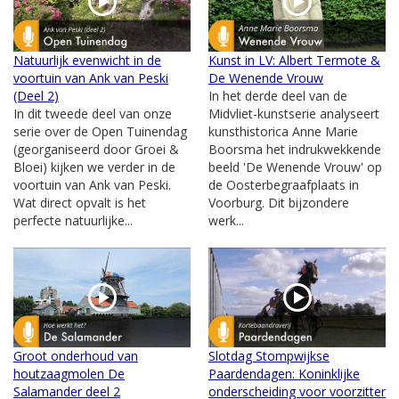
Natuurlijk evenwicht in de
Kunst in LV: Albert Termote &
voortuin van Ank van Peski
De Wenende Vrouw
(Deel 2)
In het derde deel van de
In dit tweede deel van onze
Midvliet-kunstserie analyseert
serie over de Open Tuinendag
kunsthistorica Anne Marie
(georganiseerd door Groei &
Boorsma het indrukwekkende
Bloei) kijken we verder in de
beeld 'De Wenende Vrouw' op
voortuin van Ank van Peski.
de Oosterbegraafplaats in
Wat direct opvalt is het
Voorburg. Dit bijzondere
perfecte natuurlijke...
werk...
Groot onderhoud van
Slotdag Stompwijkse
houtzaagmolen De
Paardendagen: Koninklijke
Salamander deel 2
onderscheiding voor voorzitter