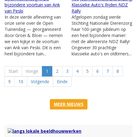
bijzondere voortuin van Ank
Klassieke Auto's Rijden NDZ
van Peski
Rally
In deze vierde aflevering van
Afgelopen zondag vierde
onze serie over de Open
Stichting Nationale Dierenzorg
Tuinendag — georganiseerd
haar 100-jarige jubileum op
door Groei & Bloei — nemen
een heel bijzondere manier:
we een kijkje in de voortuin
met de allereerste NDZ Rally!
van Ank van Peski. Dit is een
Ongeveer 30 prachtige
heel bijzondere tuin...
klassieke auto's en oldtimers...
Start
Vorige
1
2
3
4
5
6
7
8
9
10
Volgende
Einde
MEER NIEUWS