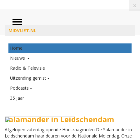
×
ZOEKEN
MIDVLIET.NL
Home
Nieuws
Radio & Televisie
Uitzending gemist
Podcasts
35 jaar
Nationale Molendag bij Molen De
Salamander in Leidschendam
Afgelopen zaterdag opende Houtzaagmolen De Salamander in
Leidschendam haar deuren voor de Nationale Molendag. Onze