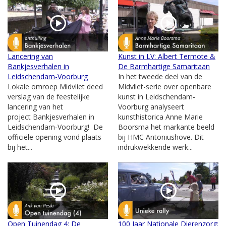
Lancering van
Kunst in LV: Albert Termote &
Bankjesverhalen in
De Barmhartige Samaritaan
Leidschendam-Voorburg
In het tweede deel van de
Lokale omroep Midvliet deed
Midvliet-serie over openbare
verslag van de feestelijke
kunst in Leidschendam-
lancering van het
Voorburg analyseert
project Bankjesverhalen in
kunsthistorica Anne Marie
Leidschendam-Voorburg! De
Boorsma het markante beeld
officiële opening vond plaats
bij HMC Antoniushove. Dit
bij het...
indrukwekkende werk...
Open Tuinendag 4: De
100 Jaar Nationale Dierenzorg: