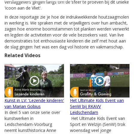
verslaggevers gingen langs om de sfeer te proeven bij dit unieke
'icoon aan de Vliet'.
In deze reportage zie je hoe de indrukwekkende houtzaagmolen
in werking is. We spraken met de vrijwilligers over hun ambacht,
zagen hoe enorme boomstammen tot planken werden verwerkt
en legden de activiteiten voor de vele bezoekers vast. Van live
demonstraties tot enthousiaste kinderen die zelf met hout aan
de slag gingen: het was een dag vol historie en vakmanschap.
Related Videos
Kunst in LV: 'Lezende kinderen'
Het Ultimate Kids Event van
van Marian Gobius
SenW bij RKAVV
In deel 5 van onze serie over
Leidschendam
kunstwerken in
Het Ultimate Kids Event van
Leidschendam-Voorburg
Sport en Welzijn (SenW) trok
neemt kunsthistorica Anne
woensdag veel jonge