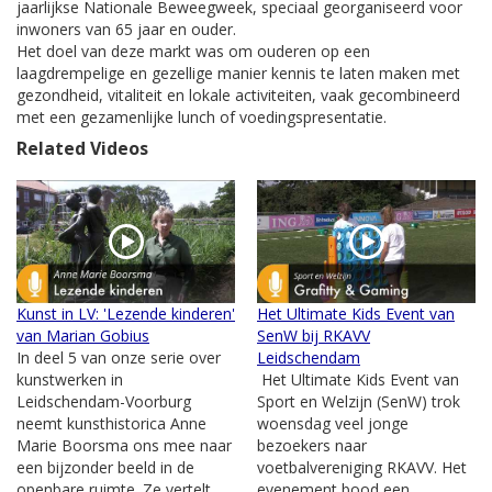
jaarlijkse Nationale Beweegweek, speciaal georganiseerd voor
inwoners van 65 jaar en ouder.
Het doel van deze markt was om ouderen op een
laagdrempelige en gezellige manier kennis te laten maken met
gezondheid, vitaliteit en lokale activiteiten, vaak gecombineerd
met een gezamenlijke lunch of voedingspresentatie.
Related Videos
Kunst in LV: 'Lezende kinderen'
Het Ultimate Kids Event van
van Marian Gobius
SenW bij RKAVV
In deel 5 van onze serie over
Leidschendam
kunstwerken in
Het Ultimate Kids Event van
Leidschendam-Voorburg
Sport en Welzijn (SenW) trok
neemt kunsthistorica Anne
woensdag veel jonge
Marie Boorsma ons mee naar
bezoekers naar
een bijzonder beeld in de
voetbalvereniging RKAVV. Het
openbare ruimte. Ze vertelt
evenement bood een