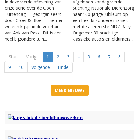
In deze vierde aflevering van
Afgelopen zondag vierde
onze serie over de Open
Stichting Nationale Dierenzorg
Tuinendag — georganiseerd
haar 100-jarige jubileum op
door Groei & Bloei — nemen
een heel bijzondere manier:
we een kijkje in de voortuin
met de allereerste NDZ Rally!
van Ank van Peski. Dit is een
Ongeveer 30 prachtige
heel bijzondere tuin...
klassieke auto's en oldtimers...
Start
Vorige
1
2
3
4
5
6
7
8
9
10
Volgende
Einde
MEER NIEUWS