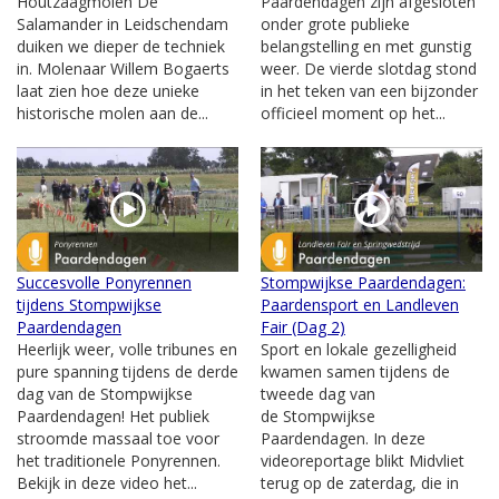
Houtzaagmolen De
Paardendagen zijn afgesloten
Salamander in Leidschendam
onder grote publieke
duiken we dieper de techniek
belangstelling en met gunstig
in. Molenaar Willem Bogaerts
weer. De vierde slotdag stond
laat zien hoe deze unieke
in het teken van een bijzonder
historische molen aan de...
officieel moment op het...
Succesvolle Ponyrennen
Stompwijkse Paardendagen:
tijdens Stompwijkse
Paardensport en Landleven
Paardendagen
Fair (Dag 2)
Heerlijk weer, volle tribunes en
Sport en lokale gezelligheid
pure spanning tijdens de derde
kwamen samen tijdens de
dag van de Stompwijkse
tweede dag van
Paardendagen! Het publiek
de Stompwijkse
stroomde massaal toe voor
Paardendagen. In deze
het traditionele Ponyrennen.
videoreportage blikt Midvliet
Bekijk in deze video het...
terug op de zaterdag, die in