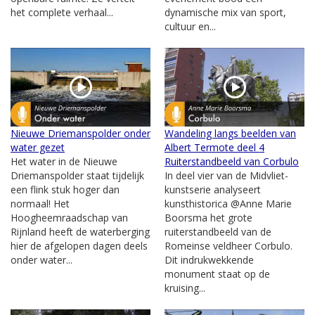
het complete verhaal...
dynamische mix van sport,
cultuur en...
Nieuwe Driemanspolder onder
Wandeling langs beelden van
water gezet
Albert Termote deel 4
Het water in de Nieuwe
Ruiterstandbeeld van Corbulo
Driemanspolder staat tijdelijk
In deel vier van de Midvliet-
een flink stuk hoger dan
kunstserie analyseert
normaal! Het
kunsthistorica @Anne Marie
Hoogheemraadschap van
Boorsma het grote
Rijnland heeft de waterberging
ruiterstandbeeld van de
hier de afgelopen dagen deels
Romeinse veldheer Corbulo.
onder water...
Dit indrukwekkende
monument staat op de
kruising...