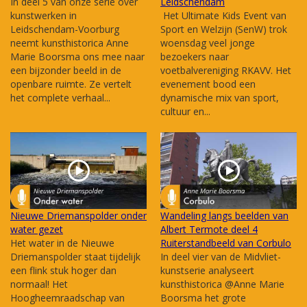
In deel 5 van onze serie over
Leidschendam
kunstwerken in
Het Ultimate Kids Event van
Leidschendam-Voorburg
Sport en Welzijn (SenW) trok
neemt kunsthistorica Anne
woensdag veel jonge
Marie Boorsma ons mee naar
bezoekers naar
een bijzonder beeld in de
voetbalvereniging RKAVV. Het
openbare ruimte. Ze vertelt
evenement bood een
het complete verhaal...
dynamische mix van sport,
cultuur en...
Nieuwe Driemanspolder onder
Wandeling langs beelden van
water gezet
Albert Termote deel 4
Het water in de Nieuwe
Ruiterstandbeeld van Corbulo
Driemanspolder staat tijdelijk
In deel vier van de Midvliet-
een flink stuk hoger dan
kunstserie analyseert
normaal! Het
kunsthistorica @Anne Marie
Hoogheemraadschap van
Boorsma het grote