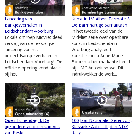
Lancering van
Kunst in LV: Albert Termote &
Bankjesverhalen in
De Barmhartige Samaritaan
Leidschendam-Voorburg
In het tweede deel van de
Lokale omroep Midvliet deed
Midvliet-serie over openbare
verslag van de feestelijke
kunst in Leidschendam-
lancering van het
Voorburg analyseert
project Bankjesverhalen in
kunsthistorica Anne Marie
Leidschendam-Voorburg! De
Boorsma het markante beeld
officiële opening vond plaats
bij HMC Antoniushove. Dit
bij het...
indrukwekkende werk...
Open Tuinendag 4: De
100 Jaar Nationale Dierenzorg:
bijzondere voortuin van Ank
Klassieke Auto's Rijden NDZ
van Peski
Rally