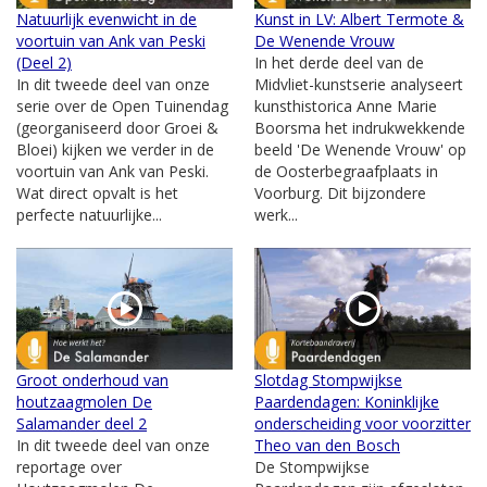
Natuurlijk evenwicht in de
Kunst in LV: Albert Termote &
voortuin van Ank van Peski
De Wenende Vrouw
(Deel 2)
In het derde deel van de
In dit tweede deel van onze
Midvliet-kunstserie analyseert
serie over de Open Tuinendag
kunsthistorica Anne Marie
(georganiseerd door Groei &
Boorsma het indrukwekkende
Bloei) kijken we verder in de
beeld 'De Wenende Vrouw' op
voortuin van Ank van Peski.
de Oosterbegraafplaats in
Wat direct opvalt is het
Voorburg. Dit bijzondere
perfecte natuurlijke...
werk...
Groot onderhoud van
Slotdag Stompwijkse
houtzaagmolen De
Paardendagen: Koninklijke
Salamander deel 2
onderscheiding voor voorzitter
In dit tweede deel van onze
Theo van den Bosch
reportage over
De Stompwijkse