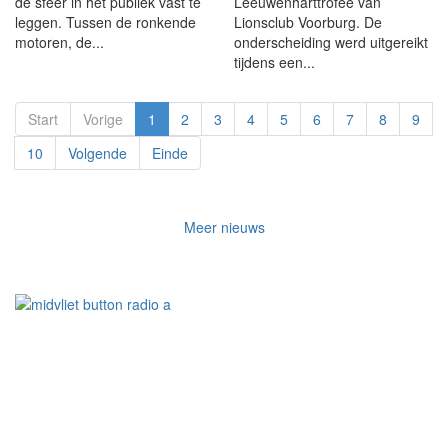
de sfeer in het publiek vast te
Leeuwenharttrofee van
leggen. Tussen de ronkende
Lionsclub Voorburg. De
motoren, de...
onderscheiding werd uitgereikt
tijdens een...
Start
Vorige
1
2
3
4
5
6
7
8
9
10
Volgende
Einde
Meer nieuws