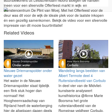
Buurtbewoners uit Leidschendam-Noord sloegen de handen
ineen voor een sfeervolle Offerfeest-markt in wijk- en
dienstencentrum De Plint van Woej. Met het Offerfeest voor de
deur was dit voor de wijk de ideale plek voor de laatste inkopen
én een gezellig samenkomen. Bekijk de video voor een sfeervolle
impressie van dit mooie buurtinitiatief
Related Videos
Nieuwe Driemanspolder onder
Wandeling langs beelden van
water gezet
Albert Termote deel 4
Het water in de Nieuwe
Ruiterstandbeeld van Corbulo
Driemanspolder staat tijdelijk
In deel vier van de Midvliet-
een flink stuk hoger dan
kunstserie analyseert
normaal! Het
kunsthistorica @Anne Marie
Hoogheemraadschap van
Boorsma het grote
Rijnland heeft de waterberging
ruiterstandbeeld van de
hier de afgelopen dagen deels
Romeinse veldheer Corbulo.