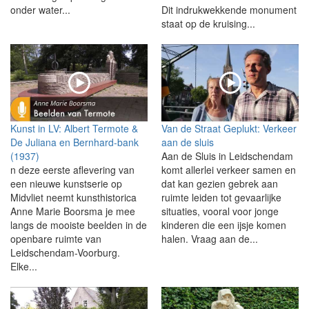
onder water...
Dit indrukwekkende monument
staat op de kruising...
Kunst in LV: Albert Termote &
Van de Straat Geplukt: Verkeer
De Juliana en Bernhard-bank
aan de sluis
(1937)
Aan de Sluis in Leidschendam
n deze eerste aflevering van
komt allerlei verkeer samen en
een nieuwe kunstserie op
dat kan gezien gebrek aan
Midvliet neemt kunsthistorica
ruimte leiden tot gevaarlijke
Anne Marie Boorsma je mee
situaties, vooral voor jonge
langs de mooiste beelden in de
kinderen die een ijsje komen
openbare ruimte van
halen. Vraag aan de...
Leidschendam-Voorburg.
Elke...