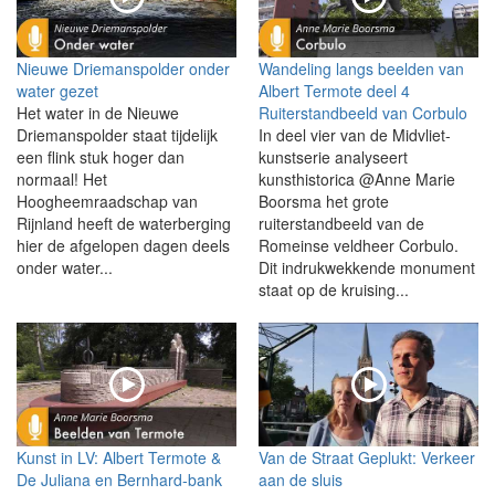
Nieuwe Driemanspolder onder
Wandeling langs beelden van
water gezet
Albert Termote deel 4
Het water in de Nieuwe
Ruiterstandbeeld van Corbulo
Driemanspolder staat tijdelijk
In deel vier van de Midvliet-
een flink stuk hoger dan
kunstserie analyseert
normaal! Het
kunsthistorica @Anne Marie
Hoogheemraadschap van
Boorsma het grote
Rijnland heeft de waterberging
ruiterstandbeeld van de
hier de afgelopen dagen deels
Romeinse veldheer Corbulo.
onder water...
Dit indrukwekkende monument
staat op de kruising...
Kunst in LV: Albert Termote &
Van de Straat Geplukt: Verkeer
De Juliana en Bernhard-bank
aan de sluis