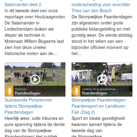
Salamander deel 2
onderscheiding voor voorzitter
In dit tweede deel van onze
Theo van den Bosch
reportage over Houtzaagmolen
De Stompwijkse Paardendagen
De Salamander in
zijn afgesloten onder grote
Leidschendam duiken we
publieke belangstelling en met
dieper de techniek in.
gunstig weer. De vierde slotdag
Molenaar Willem Bogaerts laat
stond in het teken van een
zien hoe deze unieke
bijzonder officieel moment op
historische molen aan de...
het...
Succesvolle Ponyrennen
Stompwijkse Paardendagen:
tijdens Stompwijkse
Paardensport en Landleven
Paardendagen
Fair (Dag 2)
Heerlijk weer, volle tribunes en
Sport en lokale gezelligheid
pure spanning tijdens de derde
kwamen samen tijdens de
dag van de Stompwijkse
tweede dag van
Paardendagen! Het publiek
de Stompwijkse