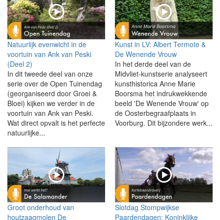
Natuurlijk evenwicht in de
Kunst in LV: Albert Termote &
voortuin van Ank van Peski
De Wenende Vrouw
(Deel 2)
In het derde deel van de
In dit tweede deel van onze
Midvliet-kunstserie analyseert
serie over de Open Tuinendag
kunsthistorica Anne Marie
(georganiseerd door Groei &
Boorsma het indrukwekkende
Bloei) kijken we verder in de
beeld 'De Wenende Vrouw' op
voortuin van Ank van Peski.
de Oosterbegraafplaats in
Wat direct opvalt is het perfecte
Voorburg. Dit bijzondere werk...
natuurlijke...
Groot onderhoud van
Slotdag Stompwijkse
houtzaagmolen De
Paardendagen: Koninklijke