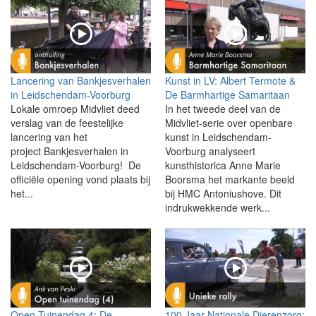
Lancering van Bankjesverhalen
Kunst in LV: Albert Termote &
in Leidschendam-Voorburg
De Barmhartige Samaritaan
Lokale omroep Midvliet deed
In het tweede deel van de
verslag van de feestelijke
Midvliet-serie over openbare
lancering van het
kunst in Leidschendam-
project Bankjesverhalen in
Voorburg analyseert
Leidschendam-Voorburg! De
kunsthistorica Anne Marie
officiële opening vond plaats bij
Boorsma het markante beeld
het...
bij HMC Antoniushove. Dit
indrukwekkende werk...
Open Tuinendag 4: De
100 Jaar Nationale Dierenzorg: