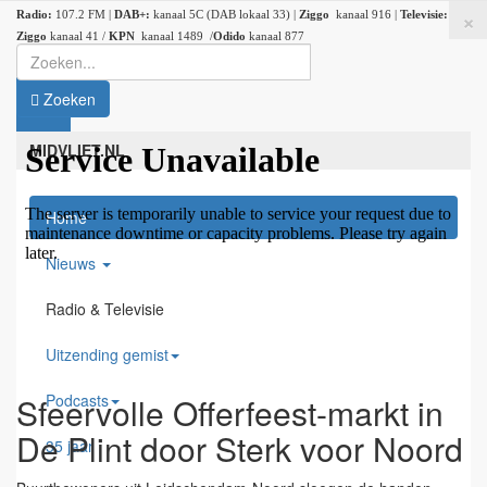
×
Radio:
107.2 FM |
DAB+:
kanaal 5C (DAB lokaal 33) |
Ziggo
kanaal 916 |
Televisie:
Ziggo
kanaal 41 /
KPN
kanaal 1489 /
Odido
kanaal 877
Zoeken
MIDVLIET.NL
Home
Nieuws
Radio & Televisie
Uitzending gemist
Podcasts
Sfeervolle Offerfeest-markt in
De Plint door Sterk voor Noord
35 jaar