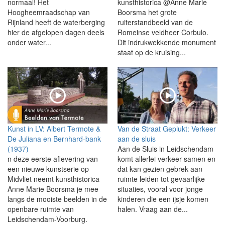
normaal! Het
kunsthistorica @Anne Marie
Hoogheemraadschap van
Boorsma het grote
Rijnland heeft de waterberging
ruiterstandbeeld van de
hier de afgelopen dagen deels
Romeinse veldheer Corbulo.
onder water...
Dit indrukwekkende monument
staat op de kruising...
Kunst in LV: Albert Termote &
Van de Straat Geplukt: Verkeer
De Juliana en Bernhard-bank
aan de sluis
(1937)
Aan de Sluis in Leidschendam
n deze eerste aflevering van
komt allerlei verkeer samen en
een nieuwe kunstserie op
dat kan gezien gebrek aan
Midvliet neemt kunsthistorica
ruimte leiden tot gevaarlijke
Anne Marie Boorsma je mee
situaties, vooral voor jonge
langs de mooiste beelden in de
kinderen die een ijsje komen
openbare ruimte van
halen. Vraag aan de...
Leidschendam-Voorburg.