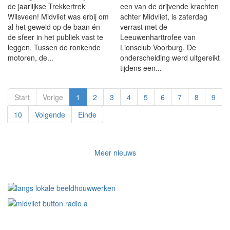
de jaarlijkse Trekkertrek
een van de drijvende krachten
Wilsveen! Midvliet was erbij om
achter Midvliet, is zaterdag
al het geweld op de baan én
verrast met de
de sfeer in het publiek vast te
Leeuwenharttrofee van
leggen. Tussen de ronkende
Lionsclub Voorburg. De
motoren, de...
onderscheiding werd uitgereikt
tijdens een...
Start
Vorige
1
2
3
4
5
6
7
8
9
10
Volgende
Einde
Meer nieuws