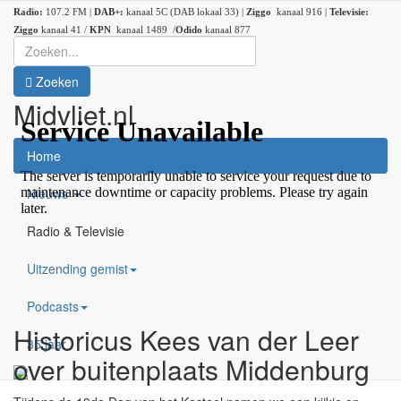
Radio:
107.2 FM |
DAB+:
kanaal 5C (DAB lokaal 33) |
Ziggo
kanaal 916 |
Televisie:
Ziggo
kanaal 41 /
KPN
kanaal 1489 /
Odido
kanaal 877
Zoeken
Midvliet.nl
×
Home
Nieuws
Radio & Televisie
Uitzending gemist
Podcasts
Historicus Kees van der Leer
35 jaar
over buitenplaats Middenburg