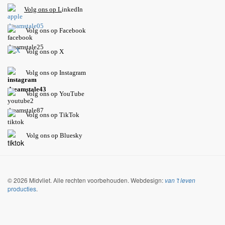
V
olg ons op L
inkedIn
Volg ons op Facebook
Volg ons op X
Volg ons op Instagram
Volg
ons op
YouTube
Volg ons op TikTok
Volg ons op Bluesky
© 2026 Midvliet. Alle rechten voorbehouden. Webdesign:
van 't leven
producties
.