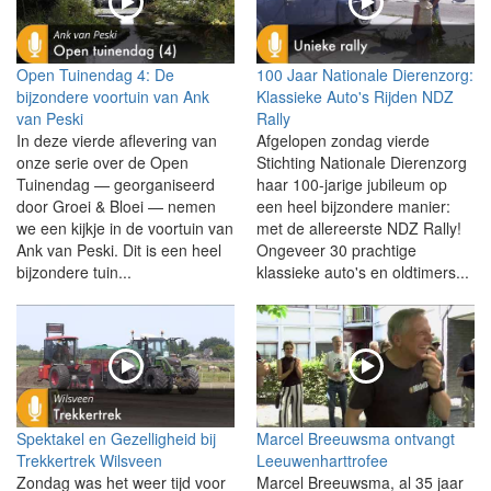
Open Tuinendag 4: De
100 Jaar Nationale Dierenzorg:
bijzondere voortuin van Ank
Klassieke Auto's Rijden NDZ
van Peski
Rally
In deze vierde aflevering van
Afgelopen zondag vierde
onze serie over de Open
Stichting Nationale Dierenzorg
Tuinendag — georganiseerd
haar 100-jarige jubileum op
door Groei & Bloei — nemen
een heel bijzondere manier:
we een kijkje in de voortuin van
met de allereerste NDZ Rally!
Ank van Peski. Dit is een heel
Ongeveer 30 prachtige
bijzondere tuin...
klassieke auto's en oldtimers...
Spektakel en Gezelligheid bij
Marcel Breeuwsma ontvangt
Trekkertrek Wilsveen
Leeuwenharttrofee
Zondag was het weer tijd voor
Marcel Breeuwsma, al 35 jaar