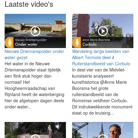
Laatste video's
Nieuwe Driemanspolder onder
Wandeling langs beelden van
water gezet
Albert Termote deel 4
Het water in de Nieuwe
Ruiterstandbeeld van Corbulo
Driemanspolder staat tijdelijk
In deel vier van de Midvliet-
een flink stuk hoger dan
kunstserie analyseert
normaal! Het
kunsthistorica @Anne Marie
Hoogheemraadschap van
Boorsma het grote
Rijnland heeft de waterberging
ruiterstandbeeld van de
hier de afgelopen dagen deels
Romeinse veldheer Corbulo.
onder water...
Dit indrukwekkende monument
staat op de kruising...