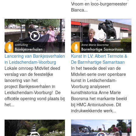
Vroom en loco-burgemeester
Bianca...
Lancering van Bankjesverhalen
Kunst in LV: Albert Termote &
in Leidschendam-Voorburg
De Barmhartige Samaritaan
Lokale omroep Midvliet deed
In het tweede deel van de
verslag van de feestelijke
Midvliet-serie over openbare
lancering van het
kunst in Leidschendam-
project Bankjesverhalen in
Voorburg analyseert
Leidschendam-Voorburg! De
kunsthistorica Anne Marie
officiële opening vond plaats bij
Boorsma het markante beeld
het...
bij HMC Antoniushove. Dit
indrukwekkende werk...