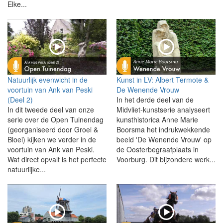
Elke...
Natuurlijk evenwicht in de
Kunst in LV: Albert Termote &
voortuin van Ank van Peski
De Wenende Vrouw
(Deel 2)
In het derde deel van de
In dit tweede deel van onze
Midvliet-kunstserie analyseert
serie over de Open Tuinendag
kunsthistorica Anne Marie
(georganiseerd door Groei &
Boorsma het indrukwekkende
Bloei) kijken we verder in de
beeld 'De Wenende Vrouw' op
voortuin van Ank van Peski.
de Oosterbegraafplaats in
Wat direct opvalt is het perfecte
Voorburg. Dit bijzondere werk...
natuurlijke...