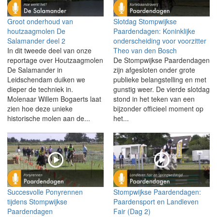
Groot onderhoud van
Slotdag Stompwijkse
houtzaagmolen De
Paardendagen: Koninklijke
Salamander deel 2
onderscheiding voor voorzitter
In dit tweede deel van onze
Theo van den Bosch
reportage over Houtzaagmolen
De Stompwijkse Paardendagen
De Salamander in
zijn afgesloten onder grote
Leidschendam duiken we
publieke belangstelling en met
dieper de techniek in.
gunstig weer. De vierde slotdag
Molenaar Willem Bogaerts laat
stond in het teken van een
zien hoe deze unieke
bijzonder officieel moment op
historische molen aan de...
het...
Succesvolle Ponyrennen
Stompwijkse Paardendagen:
tijdens Stompwijkse
Paardensport en Landleven
Paardendagen
Fair (Dag 2)