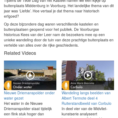
Tijdens de 19de Dag van het Kasteel namen we een kijkje op
buitenplaats Middenburg in Voorburg. Het landelijke thema van dit
jaar was ‘Liefde’. Hoe vertaal je dat thema naar historisch
erfgoed?
Op deze bijzondere dag waren verschillende kastelen en
buitenplaatsen geopend voor het publiek. De Voorburgse
historicus Kees van der Leer nam de bezoekers mee op een
unieke wandeling door de tuin van deze prachtige buitenplaats en
vertelde van alles over de rijke geschiedenis.
Related Videos
Nieuwe Driemanspolder onder
Wandeling langs beelden van
water gezet
Albert Termote deel 4
Het water in de Nieuwe
Ruiterstandbeeld van Corbulo
Driemanspolder staat tijdelijk
In deel vier van de Midvliet-
een flink stuk hoger dan
kunstserie analyseert