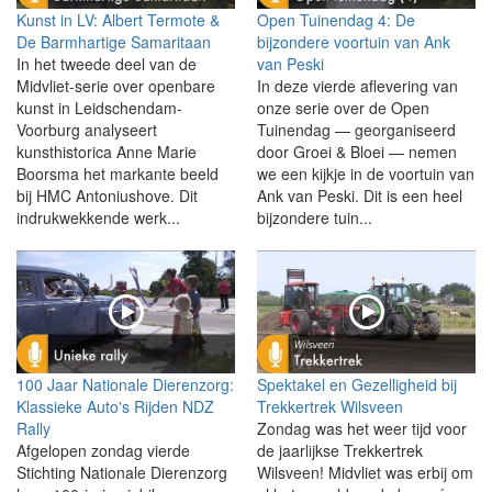
Kunst in LV: Albert Termote &
Open Tuinendag 4: De
De Barmhartige Samaritaan
bijzondere voortuin van Ank
In het tweede deel van de
van Peski
Midvliet-serie over openbare
In deze vierde aflevering van
kunst in Leidschendam-
onze serie over de Open
Voorburg analyseert
Tuinendag — georganiseerd
kunsthistorica Anne Marie
door Groei & Bloei — nemen
Boorsma het markante beeld
we een kijkje in de voortuin van
bij HMC Antoniushove. Dit
Ank van Peski. Dit is een heel
indrukwekkende werk...
bijzondere tuin...
100 Jaar Nationale Dierenzorg:
Spektakel en Gezelligheid bij
Klassieke Auto's Rijden NDZ
Trekkertrek Wilsveen
Rally
Zondag was het weer tijd voor
Afgelopen zondag vierde
de jaarlijkse Trekkertrek
Stichting Nationale Dierenzorg
Wilsveen! Midvliet was erbij om