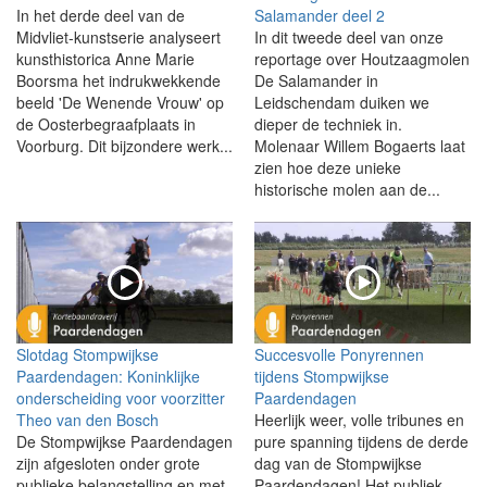
In het derde deel van de
Salamander deel 2
Midvliet-kunstserie analyseert
In dit tweede deel van onze
kunsthistorica Anne Marie
reportage over Houtzaagmolen
Boorsma het indrukwekkende
De Salamander in
beeld 'De Wenende Vrouw' op
Leidschendam duiken we
de Oosterbegraafplaats in
dieper de techniek in.
Voorburg. Dit bijzondere werk...
Molenaar Willem Bogaerts laat
zien hoe deze unieke
historische molen aan de...
Slotdag Stompwijkse
Succesvolle Ponyrennen
Paardendagen: Koninklijke
tijdens Stompwijkse
onderscheiding voor voorzitter
Paardendagen
Theo van den Bosch
Heerlijk weer, volle tribunes en
De Stompwijkse Paardendagen
pure spanning tijdens de derde
zijn afgesloten onder grote
dag van de Stompwijkse
publieke belangstelling en met
Paardendagen! Het publiek