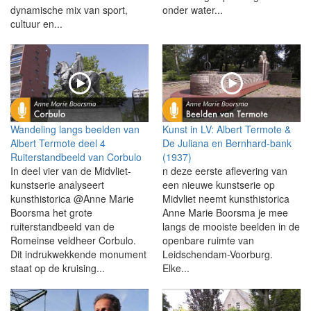
dynamische mix van sport,
onder water...
cultuur en...
Wandeling langs beelden van
Kunst in LV: Albert Termote &
Albert Termote deel 4
De Juliana en Bernhard-bank
Ruiterstandbeeld van Corbulo
(1937)
In deel vier van de Midvliet-
n deze eerste aflevering van
kunstserie analyseert
een nieuwe kunstserie op
kunsthistorica @Anne Marie
Midvliet neemt kunsthistorica
Boorsma het grote
Anne Marie Boorsma je mee
ruiterstandbeeld van de
langs de mooiste beelden in de
Romeinse veldheer Corbulo.
openbare ruimte van
Dit indrukwekkende monument
Leidschendam-Voorburg.
staat op de kruising...
Elke...