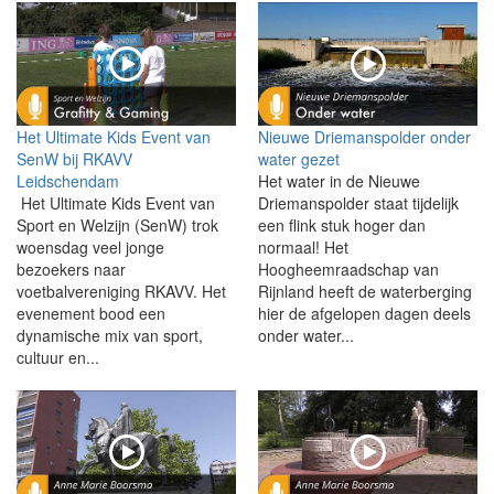
Het Ultimate Kids Event van
Nieuwe Driemanspolder onder
SenW bij RKAVV
water gezet
Leidschendam
Het water in de Nieuwe
Het Ultimate Kids Event van
Driemanspolder staat tijdelijk
Sport en Welzijn (SenW) trok
een flink stuk hoger dan
woensdag veel jonge
normaal! Het
bezoekers naar
Hoogheemraadschap van
voetbalvereniging RKAVV. Het
Rijnland heeft de waterberging
evenement bood een
hier de afgelopen dagen deels
dynamische mix van sport,
onder water...
cultuur en...