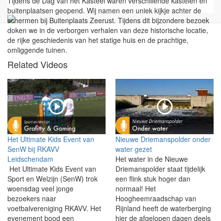
Tijdens de Dag van het Kasteel waren verschillende kastelen en
buitenplaatsen geopend. Wij namen een uniek kijkje achter de
schermen bij Buitenplaats Zeerust. Tijdens dit bijzondere bezoek
doken we in de verborgen verhalen van deze historische locatie,
de rijke geschiedenis van het statige huis en de prachtige,
omliggende tuinen.
Related Videos
Het Ultimate Kids Event van
Nieuwe Driemanspolder onder
SenW bij RKAVV
water gezet
Leidschendam
Het water in de Nieuwe
Het Ultimate Kids Event van
Driemanspolder staat tijdelijk
Sport en Welzijn (SenW) trok
een flink stuk hoger dan
woensdag veel jonge
normaal! Het
bezoekers naar
Hoogheemraadschap van
voetbalvereniging RKAVV. Het
Rijnland heeft de waterberging
evenement bood een
hier de afgelopen dagen deels