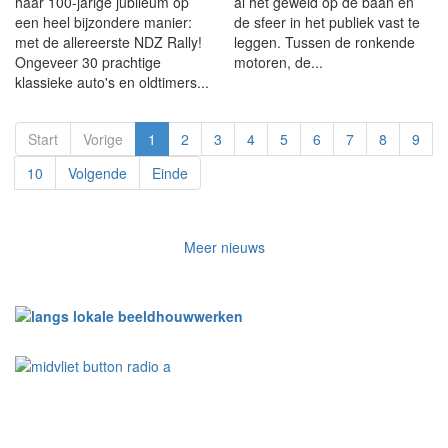
haar 100-jarige jubileum op
al het geweld op de baan én
een heel bijzondere manier:
de sfeer in het publiek vast te
met de allereerste NDZ Rally!
leggen. Tussen de ronkende
Ongeveer 30 prachtige
motoren, de...
klassieke auto's en oldtimers...
Start
Vorige
1
2
3
4
5
6
7
8
9
10
Volgende
Einde
Meer nieuws