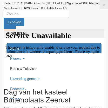
×
Radio:
107.2 FM |
DAB+:
kanaal 5C (DAB lokaal 33) |
Ziggo
kanaal 916 |
Televisie:
Ziggo
kanaal 41 /
KPN
kanaal 1489 /
Odido
kanaal 877
Zoeken
MIDVLIET.NL
Home
Nieuws
Radio & Televisie
Uitzending gemist
Podcasts
Dag van het kasteel
Buitenplaats Zeerust
35 jaar