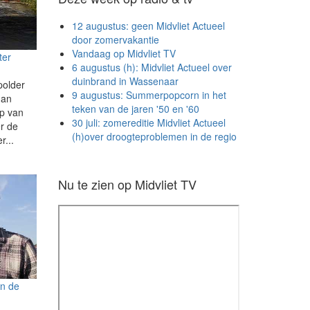
12 augustus: geen Midvliet Actueel
door zomervakantie
Vandaag op Midvliet TV
ter
6 augustus (h): Midvliet Actueel over
duinbrand in Wassenaar
polder
9 augustus: Summerpopcorn in het
dan
teken van de jaren '50 en '60
p van
30 juli: zomereditie Midvliet Actueel
er de
(h)over droogteproblemen in de regio
r...
Nu te zien op Midvliet TV
an de