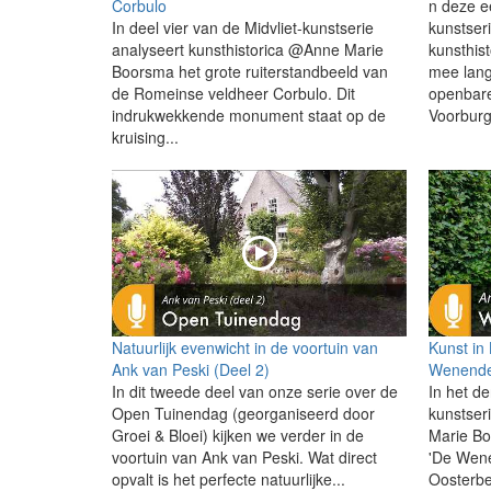
Corbulo
n deze e
In deel vier van de Midvliet-kunstserie
kunstser
analyseert kunsthistorica @Anne Marie
kunsthis
Boorsma het grote ruiterstandbeeld van
mee lang
de Romeinse veldheer Corbulo. Dit
openbare
indrukwekkende monument staat op de
Voorburg.
kruising...
Natuurlijk evenwicht in de voortuin van
Kunst in
Ank van Peski (Deel 2)
Wenende
In dit tweede deel van onze serie over de
In het de
Open Tuinendag (georganiseerd door
kunstser
Groei & Bloei) kijken we verder in de
Marie Bo
voortuin van Ank van Peski. Wat direct
'De Wen
opvalt is het perfecte natuurlijke...
Oosterbe