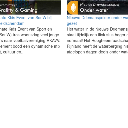
mate Kids Event van SenW bij
Nieuwe Driemanspolder onder wa
eidschendam
gezet
mate Kids Event van Sport en
Het water in de Nieuwe Driemans
(SenW) trok woensdag veel jonge
staat tijdelijk een flink stuk hoger
s naar voetbalvereniging RKAVV.
normaal! Het Hoogheemraadscha
nement bood een dynamische mix
Rijnland heeft de waterberging hi
, cultuur en...
afgelopen dagen deels onder wate