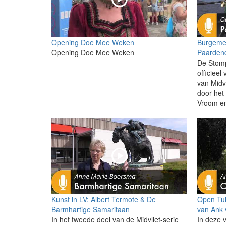
Opening Doe Mee Weken
Burgeme
Opening Doe Mee Weken
Paardend
De Stomp
officieel
van Midvl
door het
Vroom en
Kunst in LV: Albert Termote & De
Open Tui
Barmhartige Samaritaan
van Ank 
In het tweede deel van de Midvliet-serie
In deze 