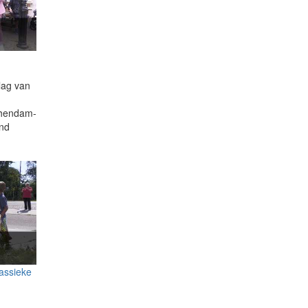
lag van
chendam-
ond
lassieke
g