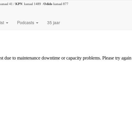
kanaal 41 /
KPN
kanaal 1489 /
Odido
kanaal 877
ist
Podcasts
35 jaar