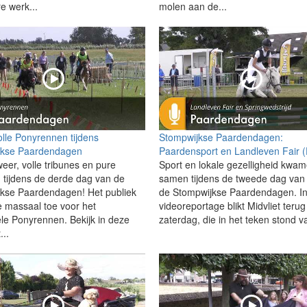
e werk...
molen aan de...
lle Ponyrennen tijdens
Stompwijkse Paardendagen:
jkse Paardendagen
Paardensport en Landleven Fair 
weer, volle tribunes en pure
Sport en lokale gezelligheid kwa
 tijdens de derde dag van de
samen tijdens de tweede dag van
kse Paardendagen! Het publiek
de Stompwijkse Paardendagen. I
 massaal toe voor het
videoreportage blikt Midvliet teru
ele Ponyrennen. Bekijk in deze
zaterdag, die in het teken stond v
...