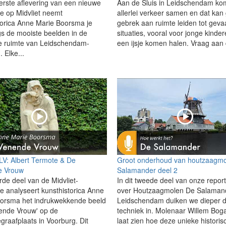
erste aflevering van een nieuwe
Aan de Sluis in Leidschendam ko
ie op Midvliet neemt
allerlei verkeer samen en dat kan
torica Anne Marie Boorsma je
gebrek aan ruimte leiden tot gevaa
s de mooiste beelden in de
situaties, vooral voor jonge kinder
 ruimte van Leidschendam-
een ijsje komen halen. Vraag aan 
 Elke...
 LV: Albert Termote & De
Groot onderhoud van houtzaagm
 Vrouw
Salamander deel 2
rde deel van de Midvliet-
In dit tweede deel van onze repor
ie analyseert kunsthistorica Anne
over Houtzaagmolen De Salamand
orsma het indrukwekkende beeld
Leidschendam duiken we dieper 
ende Vrouw' op de
techniek in. Molenaar Willem Bog
graafplaats in Voorburg. Dit
laat zien hoe deze unieke historis