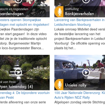
esters openen Stompwijkse
Lancering van Bankjesverhalen in
agen met optocht en ringsteken!
Leidschendam-Voorburg
wijkse Paardendagen zijn
Lokale omroep Midvliet deed vers
 van start gegaan! In deze video
de feestelijke lancering van het
iet zie je de traditionele optocht
project Bankjesverhalen in Leids
 dorp. Burgemeester Martijn
Voorburg! De officiële opening v
 loco-burgemeester Bianca...
plaats bij het...
nendag 4: De bijzondere voortuin
100 Jaar Nationale Dierenzorg: K
van Peski
Auto's Rijden NDZ Rally
vierde aflevering van onze serie
Afgelopen zondag vierde Stichtin