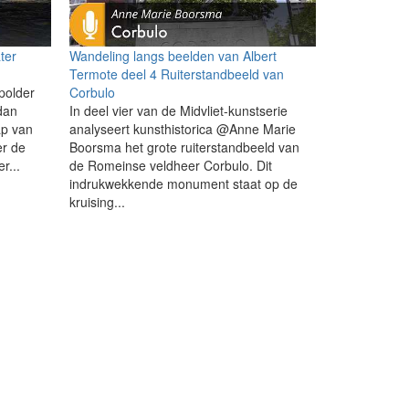
ter
Wandeling langs beelden van Albert
Termote deel 4 Ruiterstandbeeld van
polder
Corbulo
 dan
In deel vier van de Midvliet-kunstserie
p van
analyseert kunsthistorica @Anne Marie
er de
Boorsma het grote ruiterstandbeeld van
r...
de Romeinse veldheer Corbulo. Dit
indrukwekkende monument staat op de
kruising...