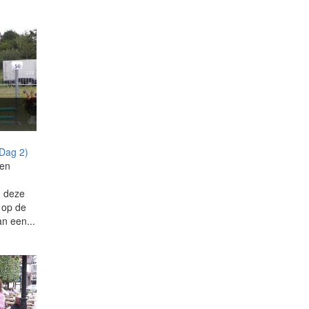
(Dag 2)
men
n deze
g op de
an een...