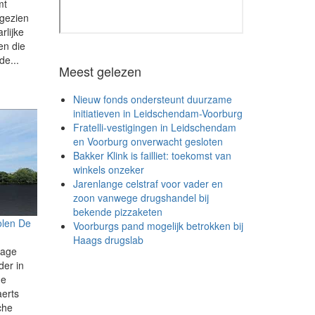
mt
 gezien
rlijke
en die
de...
Meest gelezen
Nieuw fonds ondersteunt duurzame
initiatieven in Leidschendam-Voorburg
Fratelli-vestigingen in Leidschendam
en Voorburg onverwacht gesloten
Bakker Klink is failliet: toekomst van
winkels onzeker
Jarenlange celstraf voor vader en
zoon vanwege drugshandel bij
bekende pizzaketen
olen De
Voorburgs pand mogelijk betrokken bij
Haags drugslab
tage
er in
de
aerts
che