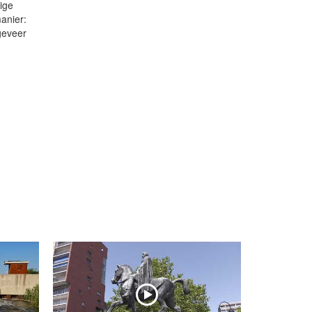
ige
anier:
geveer