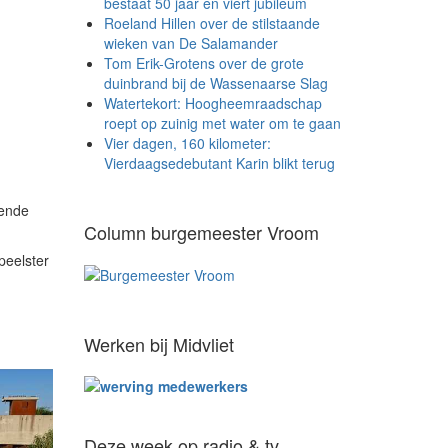
bestaat 50 jaar en viert jubileum
Roeland Hillen over de stilstaande
wieken van De Salamander
Tom Erik-Grotens over de grote
duinbrand bij de Wassenaarse Slag
Watertekort: Hoogheemraadschap
roept op zuinig met water om te gaan
Vier dagen, 160 kilometer:
Vierdaagsedebutant Karin blikt terug
nende
Column burgemeester Vroom
peelster
Werken bij Midvliet
Deze week op radio & tv