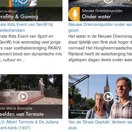
mate Kids Event van SenW bij
Nieuwe Driemanspolder onder wa
eidschendam
gezet
mate Kids Event van Sport en
Het water in de Nieuwe Driemans
(SenW) trok woensdag veel jonge
staat tijdelijk een flink stuk hoger 
s naar voetbalvereniging RKAVV.
normaal! Het Hoogheemraadscha
nement bood een dynamische mix
Rijnland heeft de waterberging hi
, cultuur en...
afgelopen dagen deels onder wate
 LV: Albert Termote & De Juliana
Van de Straat Geplukt: Verkeer a
ard-bank (1937)
sluis