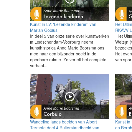
Kunst in LV: 'Lezende kinderen' van
Het Ulti
Marian Gobius
RKAVV L
In deel 5 van onze serie over kunstwerken
Het Ulti
in Leidschendam-Voorburg neemt
Welzijn 
kunsthistorica Anne Marie Boorsma ons
bezoeker
mee naar een bijzonder beeld in de
Het eve
openbare ruimte. Ze vertelt het complete
van sport
verhaal...
Wandeling langs beelden van Albert
Kunst in
Termote deel 4 Ruiterstandbeeld van
en Bernh