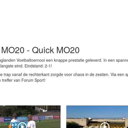
t MO20 - Quick MO20
anden Voetbaltoernooi een knappe prestatie geleverd. In een span
angste eind. Eindstand: 2-1!
ije trap vanaf de rechterkant zorgde voor chaos in de zestien. Via een s
 treffer van Forum Sport!