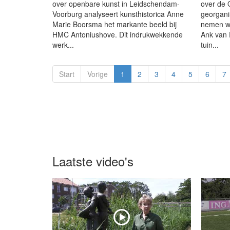
over openbare kunst in Leidschendam-
over de
Voorburg analyseert kunsthistorica Anne
georgani
Marie Boorsma het markante beeld bij
nemen we
HMC Antoniushove. Dit indrukwekkende
Ank van P
werk...
tuin...
Start
Vorige
1
2
3
4
5
6
7
Laatste video's