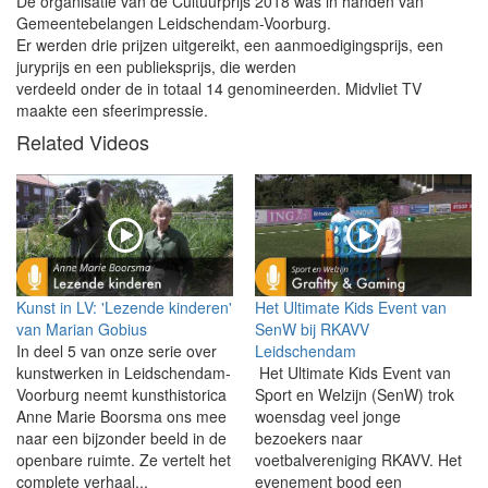
De organisatie van de Cultuurprijs 2018 was in handen van
Gemeentebelangen Leidschendam-Voorburg.
Er werden drie prijzen uitgereikt, een aanmoedigingsprijs, een
juryprijs en een publieksprijs, die werden
verdeeld onder de in totaal 14 genomineerden. Midvliet TV
maakte een sfeerimpressie.
Related Videos
Kunst in LV: 'Lezende kinderen'
Het Ultimate Kids Event van
van Marian Gobius
SenW bij RKAVV
In deel 5 van onze serie over
Leidschendam
kunstwerken in Leidschendam-
Het Ultimate Kids Event van
Voorburg neemt kunsthistorica
Sport en Welzijn (SenW) trok
Anne Marie Boorsma ons mee
woensdag veel jonge
naar een bijzonder beeld in de
bezoekers naar
openbare ruimte. Ze vertelt het
voetbalvereniging RKAVV. Het
complete verhaal...
evenement bood een