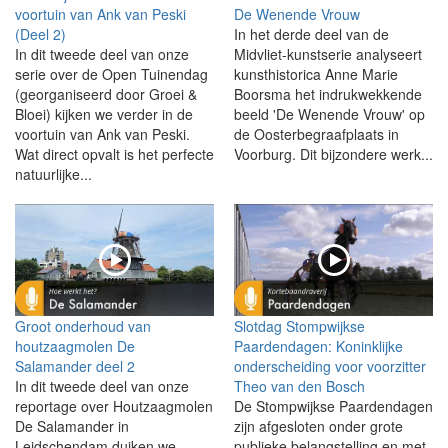
voortuin van Ank van Peski
De Wenende Vrouw
(Deel 2)
In het derde deel van de
In dit tweede deel van onze
Midvliet-kunstserie analyseert
serie over de Open Tuinendag
kunsthistorica Anne Marie
(georganiseerd door Groei &
Boorsma het indrukwekkende
Bloei) kijken we verder in de
beeld 'De Wenende Vrouw' op
voortuin van Ank van Peski.
de Oosterbegraafplaats in
Wat direct opvalt is het perfecte
Voorburg. Dit bijzondere werk...
natuurlijke...
Groot onderhoud van
Slotdag Stompwijkse
houtzaagmolen De
Paardendagen: Koninklijke
Salamander deel 2
onderscheiding voor voorzitter
In dit tweede deel van onze
Theo van den Bosch
reportage over Houtzaagmolen
De Stompwijkse Paardendagen
De Salamander in
zijn afgesloten onder grote
Leidschendam duiken we
publieke belangstelling en met