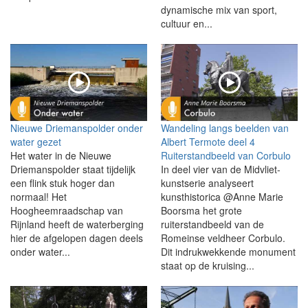
dynamische mix van sport,
cultuur en...
Nieuwe Driemanspolder onder
Wandeling langs beelden van
water gezet
Albert Termote deel 4
Het water in de Nieuwe
Ruiterstandbeeld van Corbulo
Driemanspolder staat tijdelijk
In deel vier van de Midvliet-
een flink stuk hoger dan
kunstserie analyseert
normaal! Het
kunsthistorica @Anne Marie
Hoogheemraadschap van
Boorsma het grote
Rijnland heeft de waterberging
ruiterstandbeeld van de
hier de afgelopen dagen deels
Romeinse veldheer Corbulo.
onder water...
Dit indrukwekkende monument
staat op de kruising...