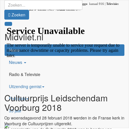
Radio:
107.2 FM |
DAB+:
kanaal 5C (DAB lokaal 33) |
Ziggo
kanaal 916 |
Televisie:
Ziggo
kanaal 41 /
KPN
kanaal 1489 /
Odido
kanaal 877
Zoeken
Midvliet.nl
×
Home
Nieuws
Radio & Televisie
Uitzending gemist
Cultuurprijs Leidschendam
Podcasts
Voorburg 2018
35 jaar
Op woensdagavond 28 februari 2018 werden in de Franse kerk in
Voorburg de Cultuurprijzen uitgereikt.