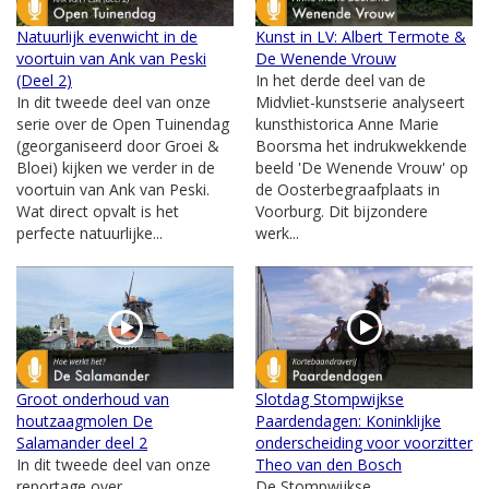
Natuurlijk evenwicht in de
Kunst in LV: Albert Termote &
voortuin van Ank van Peski
De Wenende Vrouw
(Deel 2)
In het derde deel van de
In dit tweede deel van onze
Midvliet-kunstserie analyseert
serie over de Open Tuinendag
kunsthistorica Anne Marie
(georganiseerd door Groei &
Boorsma het indrukwekkende
Bloei) kijken we verder in de
beeld 'De Wenende Vrouw' op
voortuin van Ank van Peski.
de Oosterbegraafplaats in
Wat direct opvalt is het
Voorburg. Dit bijzondere
perfecte natuurlijke...
werk...
Groot onderhoud van
Slotdag Stompwijkse
houtzaagmolen De
Paardendagen: Koninklijke
Salamander deel 2
onderscheiding voor voorzitter
In dit tweede deel van onze
Theo van den Bosch
reportage over
De Stompwijkse