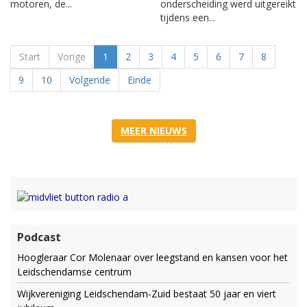
motoren, de...
onderscheiding werd uitgereikt
tijdens een...
Start
Vorige
1
2
3
4
5
6
7
8
9
10
Volgende
Einde
MEER NIEUWS
Podcast
Hoogleraar Cor Molenaar over leegstand en kansen voor het
Leidschendamse centrum
Wijkvereniging Leidschendam-Zuid bestaat 50 jaar en viert