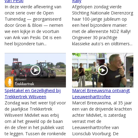
van Peski
Rally
In deze vierde aflevering van
Afgelopen zondag vierde
onze serie over de Open
Stichting Nationale Dierenzorg
Tuinendag — georganiseerd
haar 100-jarige jubileum op
door Groei & Bloei — nemen
een heel bijzondere manier:
we een kijkje in de voortuin
met de allereerste NDZ Rally!
van Ank van Peski. Dit is een
Ongeveer 30 prachtige
heel bijzondere tuin...
klassieke auto's en oldtimers...
Spektakel en Gezelligheid bij
Marcel Breeuwsma ontvangt
Trekkertrek Wilsveen
Leeuwenharttrofee
Zondag was het weer tijd voor
Marcel Breeuwsma, al 35 jaar
de jaarlijkse Trekkertrek
een van de drijvende krachten
Wilsveen! Midvliet was erbij
achter Midvliet, is zaterdag
om al het geweld op de baan
verrast met de
én de sfeer in het publiek vast
Leeuwenharttrofee van
te leggen. Tussen de ronkende
Lionsclub Voorburg. De