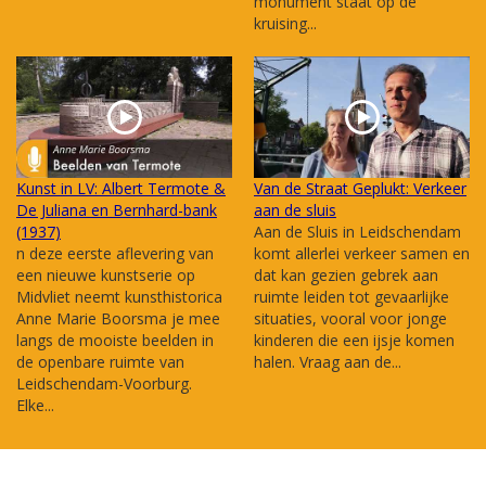
monument staat op de
kruising...
Kunst in LV: Albert Termote &
Van de Straat Geplukt: Verkeer
De Juliana en Bernhard-bank
aan de sluis
(1937)
Aan de Sluis in Leidschendam
n deze eerste aflevering van
komt allerlei verkeer samen en
een nieuwe kunstserie op
dat kan gezien gebrek aan
Midvliet neemt kunsthistorica
ruimte leiden tot gevaarlijke
Anne Marie Boorsma je mee
situaties, vooral voor jonge
langs de mooiste beelden in
kinderen die een ijsje komen
de openbare ruimte van
halen. Vraag aan de...
Leidschendam-Voorburg.
Elke...