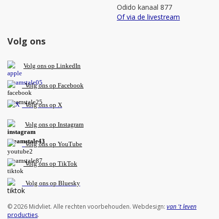
Odido kanaal 877
Of via de livestream
Volg ons
V
olg ons op L
inkedIn
Volg ons op Facebook
Volg ons op X
Volg ons op Instagram
Volg
ons op
YouTube
Volg ons op TikTok
Volg ons op Bluesky
© 2026 Midvliet. Alle rechten voorbehouden. Webdesign:
van 't leven
producties
.