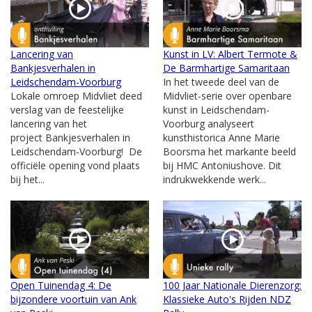
Lancering van
Kunst in LV: Albert Termote &
Bankjesverhalen in
De Barmhartige Samaritaan
Leidschendam-Voorburg
In het tweede deel van de
Lokale omroep Midvliet deed
Midvliet-serie over openbare
verslag van de feestelijke
kunst in Leidschendam-
lancering van het
Voorburg analyseert
project Bankjesverhalen in
kunsthistorica Anne Marie
Leidschendam-Voorburg! De
Boorsma het markante beeld
officiële opening vond plaats
bij HMC Antoniushove. Dit
bij het...
indrukwekkende werk...
Open Tuinendag 4: De
100 Jaar Nationale Dierenzorg:
bijzondere voortuin van Ank
Klassieke Auto's Rijden NDZ