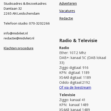
Adverteren
Studioadres & Bezoekadres
Damlaan 32
Vacatures
2265 AN Leidschendam
Redactie
Telefoon studio: 070-3202266
info@midvliet.nl
redactie@midvliet.nl
Radio & Televisie
Radio
Klachten procedure
Ether: 107.2 Mhz
DAB+: kanaal 5C (DAB lokaal
33)
Ziggo digitaal: 916
KPN digitaal: 1189
XS4All digitaal: 1189
Odido digitaal:2192
Of via de livestream
Televisie
Ziggo: kanaal 41
KPN: kanaal 1489
XS4All: kanaal 1489