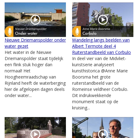
Nieuwe Driemanspolder onder
Wandeling langs beelden van
water gezet
Albert Termote deel 4
Het water in de Nieuwe
Ruiterstandbeeld van Corbulo
Driemanspolder staat tijdelijk
In deel vier van de Midvliet-
een flink stuk hoger dan
kunstserie analyseert
normaal! Het
kunsthistorica @Anne Marie
Hoogheemraadschap van
Boorsma het grote
Rijnland heeft de waterberging
ruiterstandbeeld van de
hier de afgelopen dagen deels
Romeinse veldheer Corbulo.
onder water...
Dit indrukwekkende
monument staat op de
kruising...