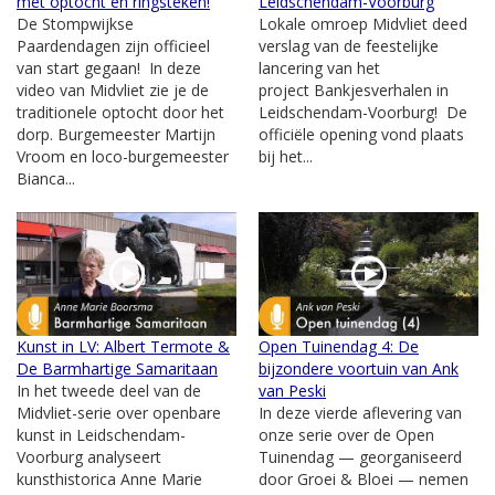
met optocht en ringsteken!
Leidschendam-Voorburg
De Stompwijkse
Lokale omroep Midvliet deed
Paardendagen zijn officieel
verslag van de feestelijke
van start gegaan! In deze
lancering van het
video van Midvliet zie je de
project Bankjesverhalen in
traditionele optocht door het
Leidschendam-Voorburg! De
dorp. Burgemeester Martijn
officiële opening vond plaats
Vroom en loco-burgemeester
bij het...
Bianca...
Kunst in LV: Albert Termote &
Open Tuinendag 4: De
De Barmhartige Samaritaan
bijzondere voortuin van Ank
In het tweede deel van de
van Peski
Midvliet-serie over openbare
In deze vierde aflevering van
kunst in Leidschendam-
onze serie over de Open
Voorburg analyseert
Tuinendag — georganiseerd
kunsthistorica Anne Marie
door Groei & Bloei — nemen