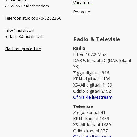
Vacatures
2265 AN Leidschendam
Redactie
Telefoon studio: 070-3202266
info@midvliet.nl
redactie@midvliet.nl
Radio & Televisie
Radio
Klachten procedure
Ether: 107.2 Mhz
DAB+: kanaal 5C (DAB lokaal
33)
Ziggo digitaal: 916
KPN digitaal: 1189
XS4All digitaal: 1189
Odido digitaal:2192
Of via de livestream
Televisie
Ziggo: kanaal 41
KPN: kanaal 1489
XS4All: kanaal 1489
Odido kanaal 877
Of via de livestream