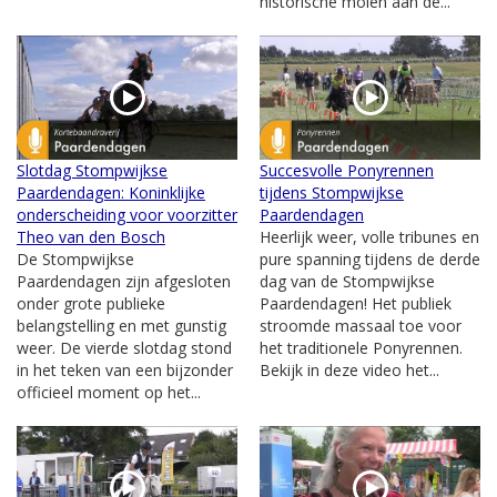
historische molen aan de...
Slotdag Stompwijkse
Succesvolle Ponyrennen
Paardendagen: Koninklijke
tijdens Stompwijkse
onderscheiding voor voorzitter
Paardendagen
Theo van den Bosch
Heerlijk weer, volle tribunes en
De Stompwijkse
pure spanning tijdens de derde
Paardendagen zijn afgesloten
dag van de Stompwijkse
onder grote publieke
Paardendagen! Het publiek
belangstelling en met gunstig
stroomde massaal toe voor
weer. De vierde slotdag stond
het traditionele Ponyrennen.
in het teken van een bijzonder
Bekijk in deze video het...
officieel moment op het...