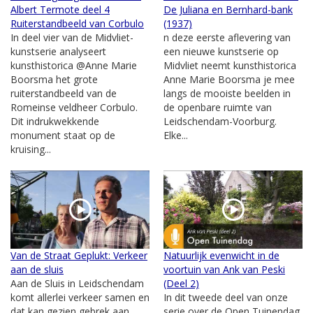
Albert Termote deel 4
De Juliana en Bernhard-bank
Ruiterstandbeeld van Corbulo
(1937)
In deel vier van de Midvliet-
n deze eerste aflevering van
kunstserie analyseert
een nieuwe kunstserie op
kunsthistorica @Anne Marie
Midvliet neemt kunsthistorica
Boorsma het grote
Anne Marie Boorsma je mee
ruiterstandbeeld van de
langs de mooiste beelden in
Romeinse veldheer Corbulo.
de openbare ruimte van
Dit indrukwekkende
Leidschendam-Voorburg.
monument staat op de
Elke...
kruising...
Van de Straat Geplukt: Verkeer
Natuurlijk evenwicht in de
aan de sluis
voortuin van Ank van Peski
Aan de Sluis in Leidschendam
(Deel 2)
komt allerlei verkeer samen en
In dit tweede deel van onze
dat kan gezien gebrek aan
serie over de Open Tuinendag