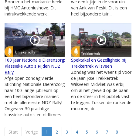
Boorsma het markante beeld
we een kijkje in de voortuin
bij HMC Antoniushove. Dit
van Ank van Peski. Dit is een
indrukwekkende werk...
heel bijzondere tuin...
100 Jaar Nationale Dierenzorg:
Spektakel en Gezelligheid bij
Klassieke Auto's Rijden NDZ
Trekkertrek Wilsveen
Rally
Zondag was het weer tijd voor
Afgelopen zondag vierde
de jaarlijkse Trekkertrek
Stichting Nationale Dierenzorg
Wilsveen! Midvliet was erbij
haar 100-jarige jubileum op
om al het geweld op de baan
een heel bijzondere manier:
én de sfeer in het publiek vast
met de allereerste NDZ Rally!
te leggen. Tussen de ronkende
Ongeveer 30 prachtige
motoren, de...
klassieke auto's en oldtimers...
Start
Vorige
1
2
3
4
5
6
7
8