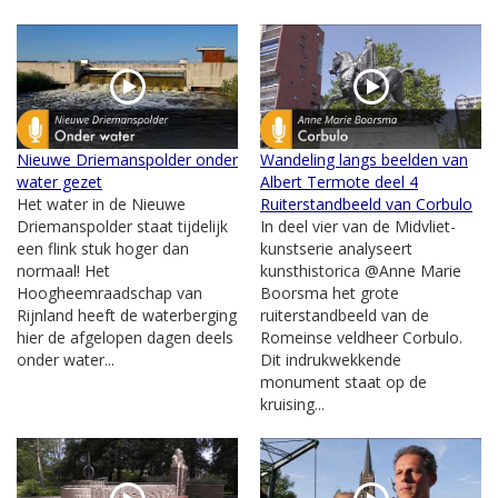
Nieuwe Driemanspolder onder
Wandeling langs beelden van
water gezet
Albert Termote deel 4
Het water in de Nieuwe
Ruiterstandbeeld van Corbulo
Driemanspolder staat tijdelijk
In deel vier van de Midvliet-
een flink stuk hoger dan
kunstserie analyseert
normaal! Het
kunsthistorica @Anne Marie
Hoogheemraadschap van
Boorsma het grote
Rijnland heeft de waterberging
ruiterstandbeeld van de
hier de afgelopen dagen deels
Romeinse veldheer Corbulo.
onder water...
Dit indrukwekkende
monument staat op de
kruising...