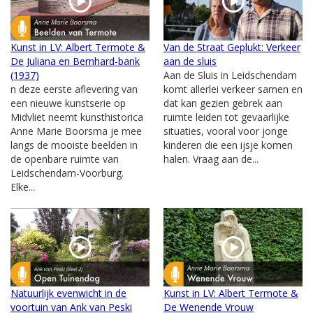
Kunst in LV: Albert Termote &
Van de Straat Geplukt: Verkeer
De Juliana en Bernhard-bank
aan de sluis
(1937)
Aan de Sluis in Leidschendam
n deze eerste aflevering van
komt allerlei verkeer samen en
een nieuwe kunstserie op
dat kan gezien gebrek aan
Midvliet neemt kunsthistorica
ruimte leiden tot gevaarlijke
Anne Marie Boorsma je mee
situaties, vooral voor jonge
langs de mooiste beelden in
kinderen die een ijsje komen
de openbare ruimte van
halen. Vraag aan de...
Leidschendam-Voorburg.
Elke...
Natuurlijk evenwicht in de
Kunst in LV: Albert Termote &
voortuin van Ank van Peski
De Wenende Vrouw