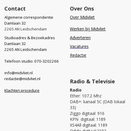
Contact
Over Ons
Over Midvliet
Algemene correspondentie
Damlaan 32
Werken bij Midvliet
2265 AN Leidschendam
Adverteren
Studioadres & Bezoekadres
Damlaan 32
Vacatures
2265 AN Leidschendam
Redactie
Telefoon studio: 070-3202266
info@midvliet.nl
redactie@midvliet.nl
Radio & Televisie
Radio
Klachten procedure
Ether: 107.2 Mhz
DAB+: kanaal 5C (DAB lokaal
33)
Ziggo digitaal: 916
KPN digitaal: 1189
XS4All digitaal: 1189
Odido digitaal:2192