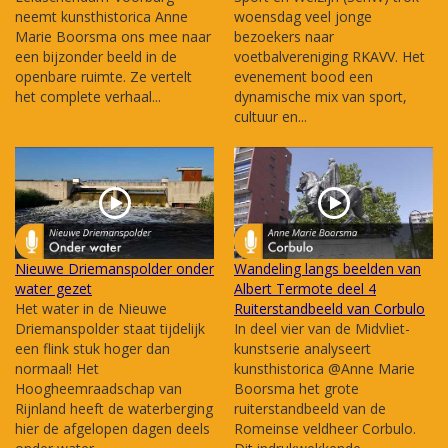
neemt kunsthistorica Anne
woensdag veel jonge
Marie Boorsma ons mee naar
bezoekers naar
een bijzonder beeld in de
voetbalvereniging RKAVV. Het
openbare ruimte. Ze vertelt
evenement bood een
het complete verhaal...
dynamische mix van sport,
cultuur en...
Nieuwe Driemanspolder onder
Wandeling langs beelden van
water gezet
Albert Termote deel 4
Het water in de Nieuwe
Ruiterstandbeeld van Corbulo
Driemanspolder staat tijdelijk
In deel vier van de Midvliet-
een flink stuk hoger dan
kunstserie analyseert
normaal! Het
kunsthistorica @Anne Marie
Hoogheemraadschap van
Boorsma het grote
Rijnland heeft de waterberging
ruiterstandbeeld van de
hier de afgelopen dagen deels
Romeinse veldheer Corbulo.