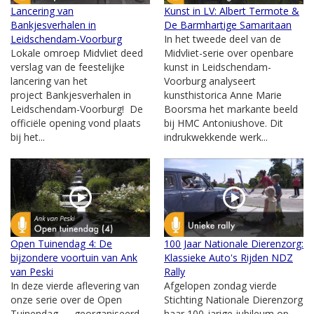
Lancering van
Kunst in LV: Albert Termote &
Bankjesverhalen in
De Barmhartige Samaritaan
Leidschendam-Voorburg
In het tweede deel van de
Lokale omroep Midvliet deed
Midvliet-serie over openbare
verslag van de feestelijke
kunst in Leidschendam-
lancering van het
Voorburg analyseert
project Bankjesverhalen in
kunsthistorica Anne Marie
Leidschendam-Voorburg! De
Boorsma het markante beeld
officiële opening vond plaats
bij HMC Antoniushove. Dit
bij het...
indrukwekkende werk...
Open Tuinendag 4: De
100 Jaar Nationale Dierenzorg:
bijzondere voortuin van Ank
Klassieke Auto's Rijden NDZ
van Peski
Rally
In deze vierde aflevering van
Afgelopen zondag vierde
onze serie over de Open
Stichting Nationale Dierenzorg
Tuinendag — georganiseerd
haar 100-jarige jubileum op