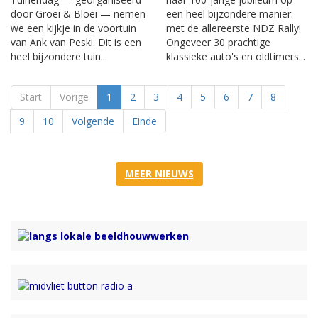
door Groei & Bloei — nemen
een heel bijzondere manier:
we een kijkje in de voortuin
met de allereerste NDZ Rally!
van Ank van Peski. Dit is een
Ongeveer 30 prachtige
heel bijzondere tuin...
klassieke auto's en oldtimers...
Start
Vorige
1
2
3
4
5
6
7
8
9
10
Volgende
Einde
MEER NIEUWS