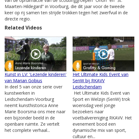
van de opruimactie van de scoutinggroepen “Orion” en “St.
Maarten-Hildegard” in Voorburg, die dit jaar voor de tweede
keer op rij samen ten strijde trokken tegen het zwerfvuil in de
directe regio.
Related Videos
Kunst in LV: 'Lezende kinderen'
Het Ultimate Kids Event van
van Marian Gobius
SenW bij RKAVV
In deel 5 van onze serie over
Leidschendam
kunstwerken in
Het Ultimate Kids Event van
Leidschendam-Voorburg
Sport en Welzijn (SenW) trok
neemt kunsthistorica Anne
woensdag veel jonge
Marie Boorsma ons mee naar
bezoekers naar
een bijzonder beeld in de
voetbalvereniging RKAVV. Het
openbare ruimte. Ze vertelt
evenement bood een
het complete verhaal...
dynamische mix van sport,
cultuur en...