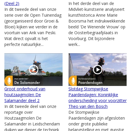
(Deel 2)
In het derde deel van de
In dit tweede deel van onze
Midvliet-kunstserie analyseert
serie over de Open Tuinendag
kunsthistorica Anne Marie
(georganiseerd door Groei &
Boorsma het indrukwekkende
Bloei) kijken we verder in de
beeld 'De Wenende Vrouw' op
voortuin van Ank van Peski.
de Oosterbegraafplaats in
Wat direct opvalt is het
Voorburg. Dit bijzondere
perfecte natuurlijke...
werk...
Groot onderhoud van
Slotdag Stompwijkse
houtzaagmolen De
Paardendagen: Koninklijke
Salamander deel 2
onderscheiding voor voorzitter
In dit tweede deel van onze
Theo van den Bosch
reportage over
De Stompwijkse
Houtzaagmolen De
Paardendagen zijn afgesloten
Salamander in Leidschendam
onder grote publieke
duiken we dieper de techniek
belangstelling en met gunstig