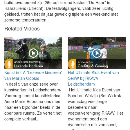
buitenevenement zijn 26e editie rond kasteel “De Haar” in
Haarzuilens (Utrecht). De festivalgangers, vaak zeer luchtig
gekleed, troffen het dit jaar geweldig tijdens een weekend met
zomerse temperaturen.
Related Videos
Kunst in LV: 'Lezende kinderen'
Het Ultimate Kids Event van
van Marian Gobius
SenW bij RKAVV
In deel 5 van onze serie over
Leidschendam
kunstwerken in Leidschendam-
Het Ultimate Kids Event van
Voorburg neemt kunsthistorica
Sport en Welzijn (SenW) trok
Anne Marie Boorsma ons mee
woensdag veel jonge
naar een bijzonder beeld in de
bezoekers naar
openbare ruimte. Ze vertelt het
voetbalvereniging RKAVV. Het
complete verhaal...
evenement bood een
dynamische mix van sport,