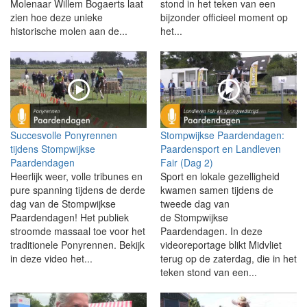
Molenaar Willem Bogaerts laat
stond in het teken van een
zien hoe deze unieke
bijzonder officieel moment op
historische molen aan de...
het...
Succesvolle Ponyrennen
Stompwijkse Paardendagen:
tijdens Stompwijkse
Paardensport en Landleven
Paardendagen
Fair (Dag 2)
Heerlijk weer, volle tribunes en
Sport en lokale gezelligheid
pure spanning tijdens de derde
kwamen samen tijdens de
dag van de Stompwijkse
tweede dag van
Paardendagen! Het publiek
de Stompwijkse
stroomde massaal toe voor het
Paardendagen. In deze
traditionele Ponyrennen. Bekijk
videoreportage blikt Midvliet
in deze video het...
terug op de zaterdag, die in het
teken stond van een...