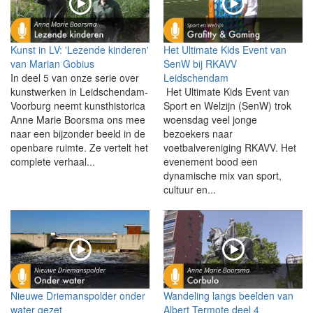
Kunst in LV: 'Lezende kinderen'
Het Ultimate Kids Event van
van Marian Gobius
SenW bij RKAVV
In deel 5 van onze serie over
Leidschendam
kunstwerken in Leidschendam-
Het Ultimate Kids Event van
Voorburg neemt kunsthistorica
Sport en Welzijn (SenW) trok
Anne Marie Boorsma ons mee
woensdag veel jonge
naar een bijzonder beeld in de
bezoekers naar
openbare ruimte. Ze vertelt het
voetbalvereniging RKAVV. Het
complete verhaal...
evenement bood een
dynamische mix van sport,
cultuur en...
Nieuwe Driemanspolder onder
Wandeling langs beelden van
water gezet
Albert Termote deel 4