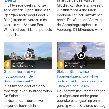
(Deel 2)
In het derde deel van de
In dit tweede deel van onze
Midvliet-kunstserie analyseert
serie over de Open Tuinendag
kunsthistorica Anne Marie
(georganiseerd door Groei &
Boorsma het indrukwekkende
Bloei) kijken we verder in de
beeld 'De Wenende Vrouw' op
voortuin van Ank van Peski.
de Oosterbegraafplaats in
Wat direct opvalt is het perfecte
Voorburg. Dit bijzondere werk...
natuurlijke...
Groot onderhoud van
Slotdag Stompwijkse
houtzaagmolen De
Paardendagen: Koninklijke
Salamander deel 2
onderscheiding voor voorzitter
In dit tweede deel van onze
Theo van den Bosch
reportage over Houtzaagmolen
De Stompwijkse Paardendagen
De Salamander in
zijn afgesloten onder grote
Leidschendam duiken we
publieke belangstelling en met
dieper de techniek in.
gunstig weer. De vierde slotdag