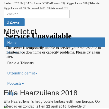
Radio:
107.2 FM |
DAB+:
kanaal 5C (DAB lokaal 33) |
Ziggo
kanaal 916 |
Televisie:
Ziggo
kanaal 41 /
KPN
kanaal 1489 /
Odido
kanaal 877
Zoeken
Midvliet.nl
×
Home
Nieuws
Radio & Televisie
Uitzending gemist
Podcasts
Elfia Haarzuilens 2018
35 jaar
Elfia Haarzuilens, is het grootste fantasyfestijn van Europa. Op
zaterdag en zondag, 21 en 22 april 2018, beleefde dit