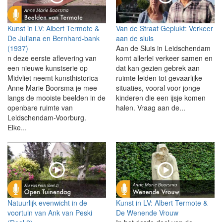
Kunst in LV: Albert Termote &
Van de Straat Geplukt: Verkeer
De Juliana en Bernhard-bank
aan de sluis
(1937)
Aan de Sluis in Leidschendam
n deze eerste aflevering van
komt allerlei verkeer samen en
een nieuwe kunstserie op
dat kan gezien gebrek aan
Midvliet neemt kunsthistorica
ruimte leiden tot gevaarlijke
Anne Marie Boorsma je mee
situaties, vooral voor jonge
langs de mooiste beelden in de
kinderen die een ijsje komen
openbare ruimte van
halen. Vraag aan de...
Leidschendam-Voorburg.
Elke...
Natuurlijk evenwicht in de
Kunst in LV: Albert Termote &
voortuin van Ank van Peski
De Wenende Vrouw