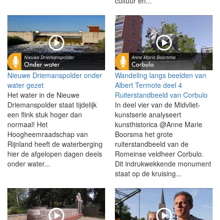
cultuur en...
Nieuwe Driemanspolder onder
Wandeling langs beelden van
water gezet
Albert Termote deel 4
Het water in de Nieuwe
Ruiterstandbeeld van Corbulo
Driemanspolder staat tijdelijk
In deel vier van de Midvliet-
een flink stuk hoger dan
kunstserie analyseert
normaal! Het
kunsthistorica @Anne Marie
Hoogheemraadschap van
Boorsma het grote
Rijnland heeft de waterberging
ruiterstandbeeld van de
hier de afgelopen dagen deels
Romeinse veldheer Corbulo.
onder water...
Dit indrukwekkende monument
staat op de kruising...