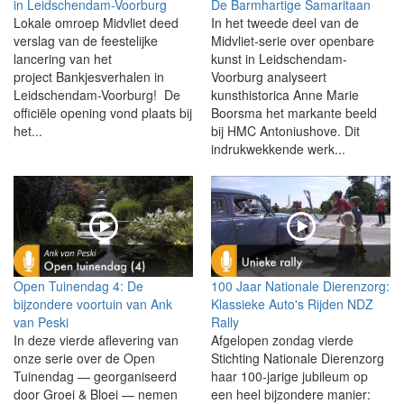
in Leidschendam-Voorburg
De Barmhartige Samaritaan
Lokale omroep Midvliet deed
In het tweede deel van de
verslag van de feestelijke
Midvliet-serie over openbare
lancering van het
kunst in Leidschendam-
project Bankjesverhalen in
Voorburg analyseert
Leidschendam-Voorburg! De
kunsthistorica Anne Marie
officiële opening vond plaats bij
Boorsma het markante beeld
het...
bij HMC Antoniushove. Dit
indrukwekkende werk...
Open Tuinendag 4: De
100 Jaar Nationale Dierenzorg:
bijzondere voortuin van Ank
Klassieke Auto's Rijden NDZ
van Peski
Rally
In deze vierde aflevering van
Afgelopen zondag vierde
onze serie over de Open
Stichting Nationale Dierenzorg
Tuinendag — georganiseerd
haar 100-jarige jubileum op
door Groei & Bloei — nemen
een heel bijzondere manier: