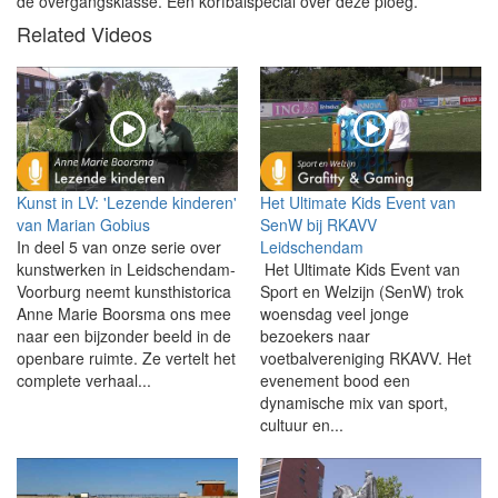
de overgangsklasse. Een korfbalspecial over deze ploeg.
Related Videos
Kunst in LV: 'Lezende kinderen'
Het Ultimate Kids Event van
van Marian Gobius
SenW bij RKAVV
In deel 5 van onze serie over
Leidschendam
kunstwerken in Leidschendam-
Het Ultimate Kids Event van
Voorburg neemt kunsthistorica
Sport en Welzijn (SenW) trok
Anne Marie Boorsma ons mee
woensdag veel jonge
naar een bijzonder beeld in de
bezoekers naar
openbare ruimte. Ze vertelt het
voetbalvereniging RKAVV. Het
complete verhaal...
evenement bood een
dynamische mix van sport,
cultuur en...