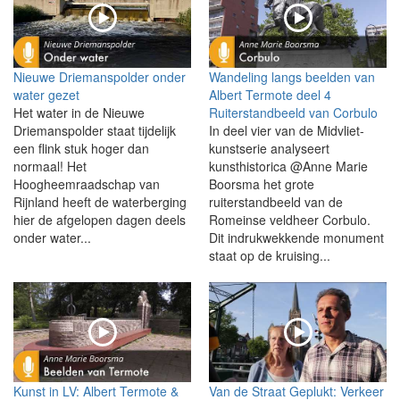
Nieuwe Driemanspolder onder
Wandeling langs beelden van
water gezet
Albert Termote deel 4
Het water in de Nieuwe
Ruiterstandbeeld van Corbulo
Driemanspolder staat tijdelijk
In deel vier van de Midvliet-
een flink stuk hoger dan
kunstserie analyseert
normaal! Het
kunsthistorica @Anne Marie
Hoogheemraadschap van
Boorsma het grote
Rijnland heeft de waterberging
ruiterstandbeeld van de
hier de afgelopen dagen deels
Romeinse veldheer Corbulo.
onder water...
Dit indrukwekkende monument
staat op de kruising...
Kunst in LV: Albert Termote &
Van de Straat Geplukt: Verkeer