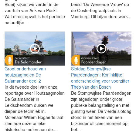
Bloei) kijken we verder in de
beeld 'De Wenende Vrouw' op
voortuin van Ank van Peski.
de Oosterbegraafplaats in
Wat direct opvalt is het perfecte
Voorburg. Dit bijzondere werk...
natuurlijke...
Groot onderhoud van
Slotdag Stompwijkse
houtzaagmolen De
Paardendagen: Koninklijke
Salamander deel 2
onderscheiding voor voorzitter
In dit tweede deel van onze
Theo van den Bosch
reportage over Houtzaagmolen
De Stompwijkse Paardendagen
De Salamander in
zijn afgesloten onder grote
Leidschendam duiken we
publieke belangstelling en met
dieper de techniek in.
gunstig weer. De vierde slotdag
Molenaar Willem Bogaerts laat
stond in het teken van een
zien hoe deze unieke
bijzonder officieel moment op
historische molen aan de...
het...