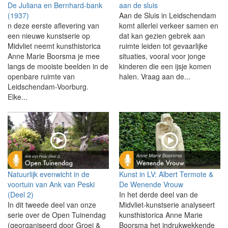
De Juliana en Bernhard-bank
aan de sluis
(1937)
Aan de Sluis in Leidschendam
n deze eerste aflevering van
komt allerlei verkeer samen en
een nieuwe kunstserie op
dat kan gezien gebrek aan
Midvliet neemt kunsthistorica
ruimte leiden tot gevaarlijke
Anne Marie Boorsma je mee
situaties, vooral voor jonge
langs de mooiste beelden in de
kinderen die een ijsje komen
openbare ruimte van
halen. Vraag aan de...
Leidschendam-Voorburg.
Elke...
Natuurlijk evenwicht in de
Kunst in LV: Albert Termote &
voortuin van Ank van Peski
De Wenende Vrouw
(Deel 2)
In het derde deel van de
In dit tweede deel van onze
Midvliet-kunstserie analyseert
serie over de Open Tuinendag
kunsthistorica Anne Marie
(georganiseerd door Groei &
Boorsma het indrukwekkende