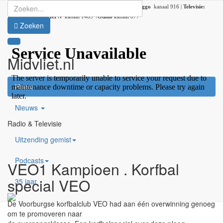
Radio:
107.2 FM |
DAB+:
kanaal 5C (DAB lokaal 33) |
Ziggo
kanaal 916 |
Televisie:
Ziggo
kanaal 41 /
KPN
kanaal 1489 /
Odido
kanaal 877
Zoeken
Midvliet.nl
×
Home
Nieuws
Radio & Televisie
Uitzending gemist
Podcasts
VEO1 Kampioen . Korfbal
special VEO
35 jaar
De Voorburgse korfbalclub VEO had aan één overwinning genoeg
om te promoveren naar