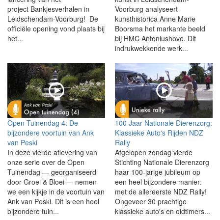
project Bankjesverhalen in
Voorburg analyseert
Leidschendam-Voorburg! De
kunsthistorica Anne Marie
officiële opening vond plaats bij
Boorsma het markante beeld
het...
bij HMC Antoniushove. Dit
indrukwekkende werk...
Open Tuinendag 4: De
100 Jaar Nationale Dierenzorg:
bijzondere voortuin van Ank
Klassieke Auto's Rijden NDZ
van Peski
Rally
In deze vierde aflevering van
Afgelopen zondag vierde
onze serie over de Open
Stichting Nationale Dierenzorg
Tuinendag — georganiseerd
haar 100-jarige jubileum op
door Groei & Bloei — nemen
een heel bijzondere manier:
we een kijkje in de voortuin van
met de allereerste NDZ Rally!
Ank van Peski. Dit is een heel
Ongeveer 30 prachtige
bijzondere tuin...
klassieke auto's en oldtimers...