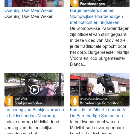
Opening Doe Mee Weken
Burgemeesters openen
Opening Doe Mee Weken
Stompwijkse Paardendagen
met optocht en ringsteken!
De Stompwijkse Paardendagen
zijn officieel van start gegaan!
In deze video van Midvliet zie
je de traditionele optocht door
het dorp. Burgemeester Martijn
Vroom en loco-burgemeester
Bianca...
Lancering van Bankjesverhalen
Kunst in LV: Albert Termote &
in Leidschendam-Voorburg
De Barmhartige Samaritaan
Lokale omroep Midvliet deed
In het tweede deel van de
verslag van de feestelijke
Midvliet-serie over openbare
lancering van het
kunst in Leidschendam-