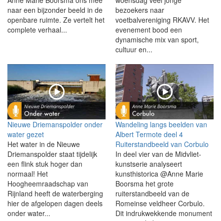
Anne Marie Boorsma ons mee
woensdag veel jonge
naar een bijzonder beeld in de
bezoekers naar
openbare ruimte. Ze vertelt het
voetbalvereniging RKAVV. Het
complete verhaal...
evenement bood een
dynamische mix van sport,
cultuur en...
Nieuwe Driemanspolder onder
Wandeling langs beelden van
water gezet
Albert Termote deel 4
Het water in de Nieuwe
Ruiterstandbeeld van Corbulo
Driemanspolder staat tijdelijk
In deel vier van de Midvliet-
een flink stuk hoger dan
kunstserie analyseert
normaal! Het
kunsthistorica @Anne Marie
Hoogheemraadschap van
Boorsma het grote
Rijnland heeft de waterberging
ruiterstandbeeld van de
hier de afgelopen dagen deels
Romeinse veldheer Corbulo.
onder water...
Dit indrukwekkende monument