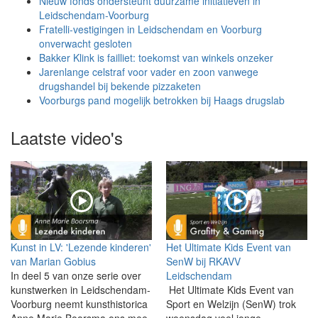
Nieuw fonds ondersteunt duurzame initiatieven in
Leidschendam-Voorburg
Fratelli-vestigingen in Leidschendam en Voorburg
onverwacht gesloten
Bakker Klink is failliet: toekomst van winkels onzeker
Jarenlange celstraf voor vader en zoon vanwege
drugshandel bij bekende pizzaketen
Voorburgs pand mogelijk betrokken bij Haags drugslab
Laatste video's
Kunst in LV: 'Lezende kinderen'
Het Ultimate Kids Event van
van Marian Gobius
SenW bij RKAVV
In deel 5 van onze serie over
Leidschendam
kunstwerken in Leidschendam-
Het Ultimate Kids Event van
Voorburg neemt kunsthistorica
Sport en Welzijn (SenW) trok