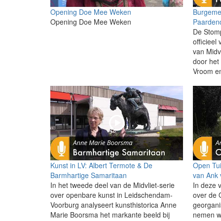
Opening Doe Mee Weken
Burgeme
Opening Doe Mee Weken
Paardend
De Stomp
officieel
van Midvl
door het
Vroom en
Kunst in LV: Albert Termote & De
Open Tui
Barmhartige Samaritaan
van Ank 
In het tweede deel van de Midvliet-serie
In deze 
over openbare kunst in Leidschendam-
over de
Voorburg analyseert kunsthistorica Anne
georgani
Marie Boorsma het markante beeld bij
nemen we