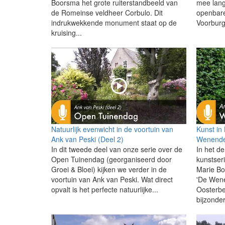
Boorsma het grote ruiterstandbeeld van
mee lang
de Romeinse veldheer Corbulo. Dit
openbare
indrukwekkende monument staat op de
Voorburg.
kruising...
Natuurlijk evenwicht in de voortuin van
Kunst in
Ank van Peski (Deel 2)
Wenende
In dit tweede deel van onze serie over de
In het de
Open Tuinendag (georganiseerd door
kunstser
Groei & Bloei) kijken we verder in de
Marie Bo
voortuin van Ank van Peski. Wat direct
'De Wen
opvalt is het perfecte natuurlijke...
Oosterbe
bijzonder