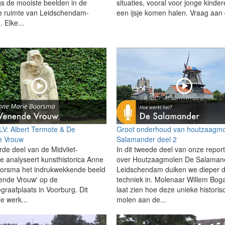
s de mooiste beelden in de
situaties, vooral voor jonge kinder
 ruimte van Leidschendam-
een ijsje komen halen. Vraag aan 
 Elke...
 LV: Albert Termote & De
Groot onderhoud van houtzaagm
 Vrouw
Salamander deel 2
rde deel van de Midvliet-
In dit tweede deel van onze repor
ie analyseert kunsthistorica Anne
over Houtzaagmolen De Salamand
orsma het indrukwekkende beeld
Leidschendam duiken we dieper 
ende Vrouw' op de
techniek in. Molenaar Willem Bog
graafplaats in Voorburg. Dit
laat zien hoe deze unieke historis
e werk...
molen aan de...