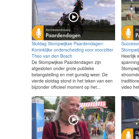
Slotdag Stompwijkse Paardendagen:
Succesvo
Koninklijke onderscheiding voor voorzitter
Stompwi
Theo van den Bosch
Heerlijk 
De Stompwijkse Paardendagen zijn
spanning
afgesloten onder grote publieke
Stompwij
belangstelling en met gunstig weer. De
stroomde
vierde slotdag stond in het teken van een
tradition
bijzonder officieel moment op het...
video het