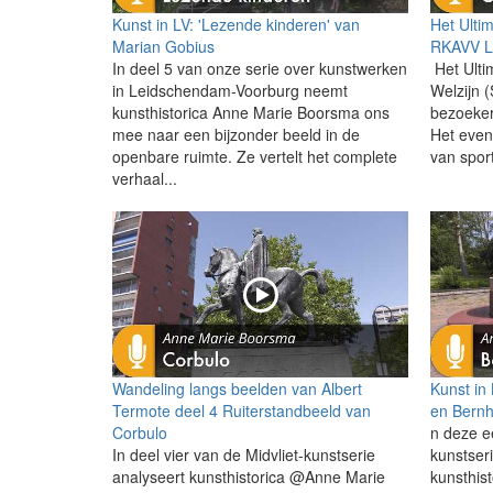
Kunst in LV: 'Lezende kinderen' van
Het Ulti
Marian Gobius
RKAVV L
In deel 5 van onze serie over kunstwerken
Het Ulti
in Leidschendam-Voorburg neemt
Welzijn 
kunsthistorica Anne Marie Boorsma ons
bezoeker
mee naar een bijzonder beeld in de
Het eve
openbare ruimte. Ze vertelt het complete
van sport
verhaal...
Wandeling langs beelden van Albert
Kunst in
Termote deel 4 Ruiterstandbeeld van
en Bernh
Corbulo
n deze e
In deel vier van de Midvliet-kunstserie
kunstser
analyseert kunsthistorica @Anne Marie
kunsthis