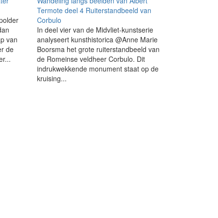
ter
Wandeling langs beelden van Albert
Termote deel 4 Ruiterstandbeeld van
polder
Corbulo
 dan
In deel vier van de Midvliet-kunstserie
p van
analyseert kunsthistorica @Anne Marie
er de
Boorsma het grote ruiterstandbeeld van
r...
de Romeinse veldheer Corbulo. Dit
indrukwekkende monument staat op de
kruising...