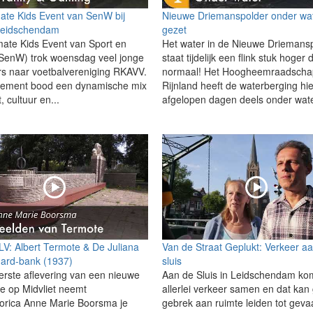
mate Kids Event van SenW bij
Nieuwe Driemanspolder onder wa
eidschendam
gezet
mate Kids Event van Sport en
Het water in de Nieuwe Driemans
(SenW) trok woensdag veel jonge
staat tijdelijk een flink stuk hoger 
s naar voetbalvereniging RKAVV.
normaal! Het Hoogheemraadscha
nement bood een dynamische mix
Rijnland heeft de waterberging hi
, cultuur en...
afgelopen dagen deels onder wate
 LV: Albert Termote & De Juliana
Van de Straat Geplukt: Verkeer a
ard-bank (1937)
sluis
erste aflevering van een nieuwe
Aan de Sluis in Leidschendam ko
ie op Midvliet neemt
allerlei verkeer samen en dat kan
torica Anne Marie Boorsma je
gebrek aan ruimte leiden tot gevaa