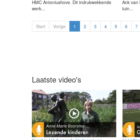
HMC Antoniushove. Dit indrukwekkende
Ank van P
werk...
tuin...
Start
Vorige
1
2
3
4
5
6
7
Laatste video's