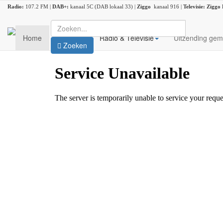
Radio:
107.2 FM |
DAB+:
kanaal 5C (DAB lokaal 33) |
Ziggo
kanaal 916 |
Televisie:
Ziggo
Home
Nieuws
Radio & Televisie
Uitzending gem
Zoeken