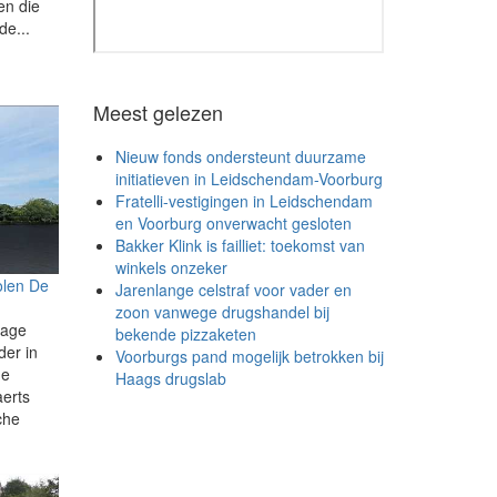
en die
de...
Meest gelezen
Nieuw fonds ondersteunt duurzame
initiatieven in Leidschendam-Voorburg
Fratelli-vestigingen in Leidschendam
en Voorburg onverwacht gesloten
Bakker Klink is failliet: toekomst van
winkels onzeker
olen De
Jarenlange celstraf voor vader en
zoon vanwege drugshandel bij
tage
bekende pizzaketen
er in
Voorburgs pand mogelijk betrokken bij
de
Haags drugslab
aerts
che