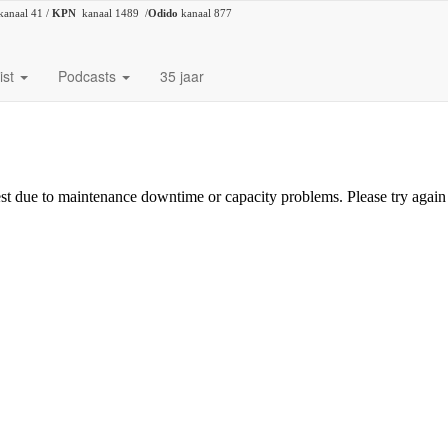
kanaal 41 /
KPN
kanaal 1489 /
Odido
kanaal 877
ist
Podcasts
35 jaar