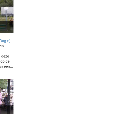
(Dag 2)
men
n deze
g op de
an een...