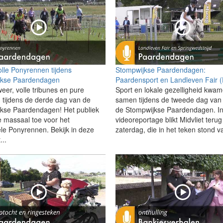
lle Ponyrennen tijdens
Stompwijkse Paardendagen:
jkse Paardendagen
Paardensport en Landleven Fair 
weer, volle tribunes en pure
Sport en lokale gezelligheid kwa
 tijdens de derde dag van de
samen tijdens de tweede dag van
kse Paardendagen! Het publiek
de Stompwijkse Paardendagen. I
 massaal toe voor het
videoreportage blikt Midvliet teru
ele Ponyrennen. Bekijk in deze
zaterdag, die in het teken stond v
...