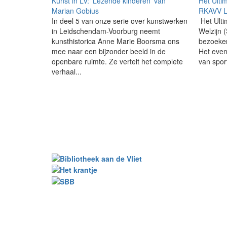
Kunst in LV: 'Lezende kinderen' van
Het Ulti
Marian Gobius
RKAVV L
In deel 5 van onze serie over kunstwerken
Het Ulti
in Leidschendam-Voorburg neemt
Welzijn 
kunsthistorica Anne Marie Boorsma ons
bezoeker
mee naar een bijzonder beeld in de
Het eve
openbare ruimte. Ze vertelt het complete
van sport
verhaal...