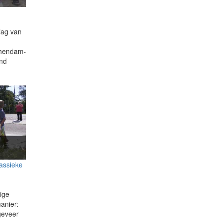
lag van
chendam-
ond
lassieke
g
ige
anier:
geveer