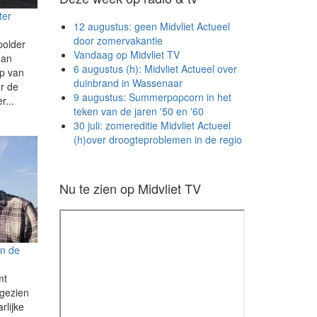
ter
12 augustus: geen Midvliet Actueel
door zomervakantie
polder
Vandaag op Midvliet TV
dan
6 augustus (h): Midvliet Actueel over
p van
duinbrand in Wassenaar
er de
9 augustus: Summerpopcorn in het
r...
teken van de jaren '50 en '60
30 juli: zomereditie Midvliet Actueel
(h)over droogteproblemen in de regio
Nu te zien op Midvliet TV
an de
mt
 gezien
rlijke