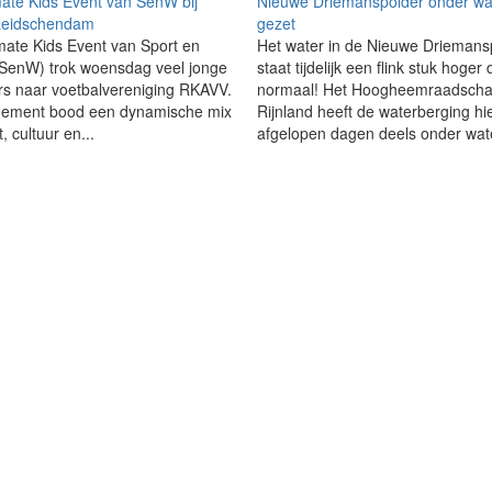
mate Kids Event van SenW bij
Nieuwe Driemanspolder onder wa
eidschendam
gezet
mate Kids Event van Sport en
Het water in de Nieuwe Driemans
(SenW) trok woensdag veel jonge
staat tijdelijk een flink stuk hoger
s naar voetbalvereniging RKAVV.
normaal! Het Hoogheemraadscha
nement bood een dynamische mix
Rijnland heeft de waterberging hi
, cultuur en...
afgelopen dagen deels onder wate