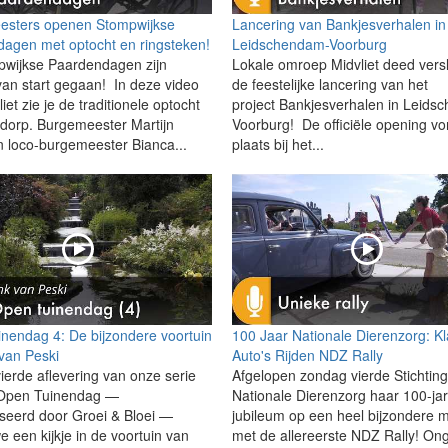
esters openen Stompwijkse
Lancering van Bankjesverhalen in
agen met optocht en ringsteken!
Leidschendam-Voorburg
wijkse Paardendagen zijn
Lokale omroep Midvliet deed vers
 van start gegaan! In deze video
de feestelijke lancering van het
iet zie je de traditionele optocht
project Bankjesverhalen in Leids
 dorp. Burgemeester Martijn
Voorburg! De officiële opening v
 loco-burgemeester Bianca...
plaats bij het...
nendag 4: De bijzondere voortuin
100 Jaar Nationale Dierenzorg: K
van Peski
Auto's Rijden NDZ Rally
vierde aflevering van onze serie
Afgelopen zondag vierde Stichtin
 Open Tuinendag —
Nationale Dierenzorg haar 100-jar
seerd door Groei & Bloei —
jubileum op een heel bijzondere m
 een kijkje in de voortuin van
met de allereerste NDZ Rally! On