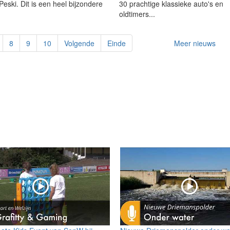
eski. Dit is een heel bijzondere
30 prachtige klassieke auto's en
oldtimers...
8
9
10
Volgende
Einde
Meer nieuws