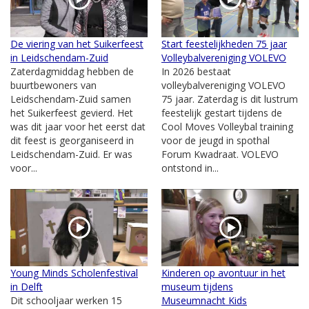
De viering van het Suikerfeest
Start feestelijkheden 75 jaar
in Leidschendam-Zuid
Volleybalvereniging VOLEVO
Zaterdagmiddag hebben de
In 2026 bestaat
buurtbewoners van
volleybalvereniging VOLEVO
Leidschendam-Zuid samen
75 jaar. Zaterdag is dit lustrum
het Suikerfeest gevierd. Het
feestelijk gestart tijdens de
was dit jaar voor het eerst dat
Cool Moves Volleybal training
dit feest is georganiseerd in
voor de jeugd in spothal
Leidschendam-Zuid. Er was
Forum Kwadraat. VOLEVO
voor...
ontstond in...
Young Minds Scholenfestival
Kinderen op avontuur in het
in Delft
museum tijdens
Dit schooljaar werken 15
Museumnacht Kids