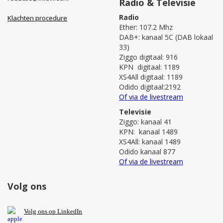
Radio & Televisie
Radio
Klachten procedure
Ether: 107.2 Mhz
DAB+: kanaal 5C (DAB lokaal
33)
Ziggo digitaal: 916
KPN digitaal: 1189
XS4All digitaal: 1189
Odido digitaal:2192
Of via de livestream
Televisie
Ziggo: kanaal 41
KPN: kanaal 1489
XS4All: kanaal 1489
Odido kanaal 877
Of via de livestream
Volg ons
V
olg ons op L
inkedIn