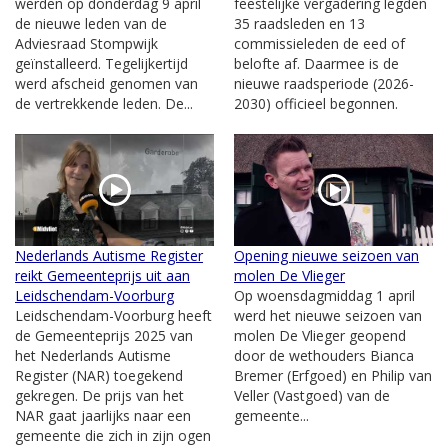
werden op donderdag 9 april
feestelijke vergadering legden
de nieuwe leden van de
35 raadsleden en 13
Adviesraad Stompwijk
commissieleden de eed of
geïnstalleerd. Tegelijkertijd
belofte af. Daarmee is de
werd afscheid genomen van
nieuwe raadsperiode (2026-
de vertrekkende leden. De...
2030) officieel begonnen.
Nederlands Autisme Register
Opening nieuwe seizoen van
reikt Gemeenteprijs uit aan
molen De Vlieger
Leidschendam-Voorburg
Op woensdagmiddag 1 april
Leidschendam-Voorburg heeft
werd het nieuwe seizoen van
de Gemeenteprijs 2025 van
molen De Vlieger geopend
het Nederlands Autisme
door de wethouders Bianca
Register (NAR) toegekend
Bremer (Erfgoed) en Philip van
gekregen. De prijs van het
Veller (Vastgoed) van de
NAR gaat jaarlijks naar een
gemeente...
gemeente die zich in zijn ogen