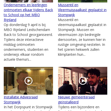
Ondernemers en leerlingen
Mussentil en
ontmoeten elkaar tijdens Back
Vleermuispaalkast geplaatst in
to School op het MBO
Stompwijk
Rijnland
Mussentil en
Op donderdag 9 april is bij
vleermuispaalkast geplaatst in
MBO Rijnland Leidschendam
Stompwijk. Mussen en
Back to School georganiseerd.
vleermuizen zijn bedreigde
Tijdens deze interactieve
diersoorten, ze kunnen hier in
middag ontmoeten
rustige omgeving nestelen. In
ondernemers, studenten en
het ijzeren hekwerk zullen
onderwijs elkaar rondom
klimplanten hun...
actuele thema’s...
Installatie Adviesraad
Nieuwe gemeenteraad
Stompwijk
geïnstalleerd
In het Dorpspunt in Stompwijk
Tijdens een bijzondere en