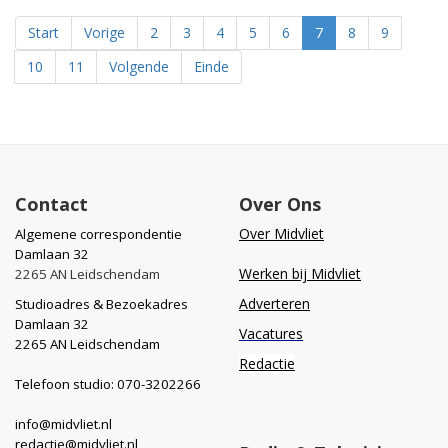
Start
Vorige
2
3
4
5
6
7
8
9
10
11
Volgende
Einde
Contact
Over Ons
Over Midvliet
Algemene correspondentie
Damlaan 32
Werken bij Midvliet
2265 AN Leidschendam
Adverteren
Studioadres & Bezoekadres
Damlaan 32
Vacatures
2265 AN Leidschendam
Redactie
Telefoon studio: 070-3202266
info@midvliet.nl
redactie@midvliet.nl