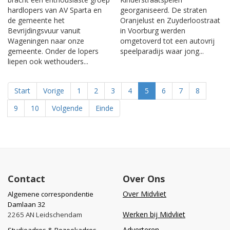
hardlopers van AV Sparta en
georganiseerd. De straten
de gemeente het
Oranjelust en Zuyderloostraat
Bevrijdingsvuur vanuit
in Voorburg werden
Wageningen naar onze
omgetoverd tot een autovrij
gemeente. Onder de lopers
speelparadijs waar jong...
liepen ook wethouders...
Start
Vorige
1
2
3
4
5
6
7
8
9
10
Volgende
Einde
Contact
Over Ons
Over Midvliet
Algemene correspondentie
Damlaan 32
Werken bij Midvliet
2265 AN Leidschendam
Adverteren
Studioadres & Bezoekadres