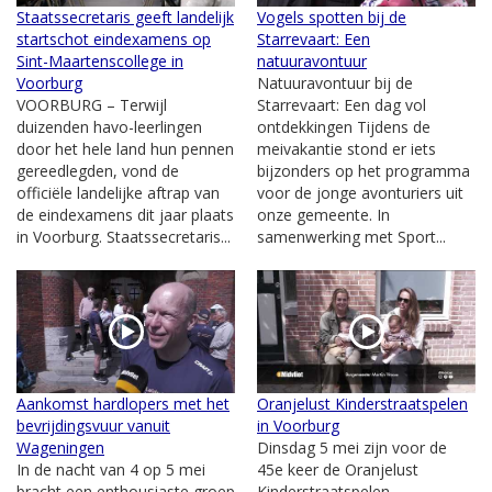
Staatssecretaris geeft landelijk
Vogels spotten bij de
startschot eindexamens op
Starrevaart: Een
Sint-Maartenscollege in
natuuravontuur
Voorburg
Natuuravontuur bij de
VOORBURG – Terwijl
Starrevaart: Een dag vol
duizenden havo-leerlingen
ontdekkingen Tijdens de
door het hele land hun pennen
meivakantie stond er iets
gereedlegden, vond de
bijzonders op het programma
officiële landelijke aftrap van
voor de jonge avonturiers uit
de eindexamens dit jaar plaats
onze gemeente. In
in Voorburg. Staatssecretaris...
samenwerking met Sport...
Aankomst hardlopers met het
Oranjelust Kinderstraatspelen
bevrijdingsvuur vanuit
in Voorburg
Wageningen
Dinsdag 5 mei zijn voor de
In de nacht van 4 op 5 mei
45e keer de Oranjelust
bracht een enthousiaste groep
Kinderstraatspelen