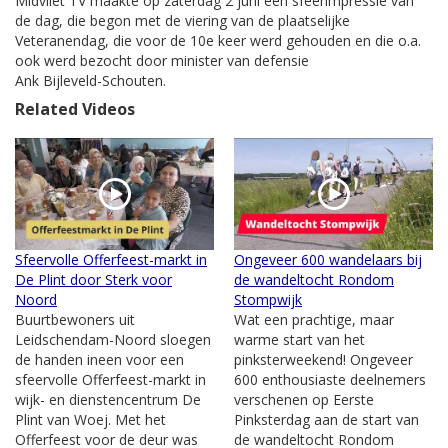
Midvliet TV maakte op zaterdag 2 juni een sfeerimpressie van
de dag, die begon met de viering van de plaatselijke
Veteranendag, die voor de 10e keer werd gehouden en die o.a.
ook werd bezocht door minister van defensie
Ank Bijleveld-Schouten.
Related Videos
Sfeervolle Offerfeest-markt in
Ongeveer 600 wandelaars bij
De Plint door Sterk voor
de wandeltocht Rondom
Noord
Stompwijk
Buurtbewoners uit
Wat een prachtige, maar
Leidschendam-Noord sloegen
warme start van het
de handen ineen voor een
pinksterweekend! Ongeveer
sfeervolle Offerfeest-markt in
600 enthousiaste deelnemers
wijk- en dienstencentrum De
verschenen op Eerste
Plint van Woej. Met het
Pinksterdag aan de start van
Offerfeest voor de deur was
de wandeltocht Rondom