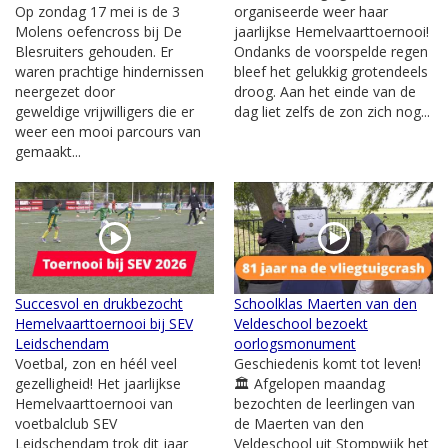
Op zondag 17 mei is de 3
organiseerde weer haar
Molens oefencross bij De
jaarlijkse Hemelvaarttoernooi!
Blesruiters gehouden. Er
Ondanks de voorspelde regen
waren prachtige hindernissen
bleef het gelukkig grotendeels
neergezet door
droog. Aan het einde van de
geweldige vrijwilligers die er
dag liet zelfs de zon zich nog...
weer een mooi parcours van
gemaakt...
Succesvol en drukbezocht
Schoolklas Maerten van den
Hemelvaarttoernooi bij SEV
Veldeschool bezoekt
Leidschendam
oorlogsmonument
Voetbal, zon en héél veel
Geschiedenis komt tot leven!
gezelligheid! Het jaarlijkse
🏛️ Afgelopen maandag
Hemelvaarttoernooi van
bezochten de leerlingen van
voetbalclub SEV
de Maerten van den
Leidschendam trok dit jaar
Veldeschool uit Stompwijk het