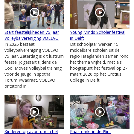
Start feestelijkheden 75 jaar
Young Minds Scholenfestival
Volleybalvereniging VOLEVO
in Delft
In 2026 bestaat
Dit schooljaar werken 15
volleybalvereniging VOLEVO
middelbare scholen uit de
75 jaar. Zaterdag is dit lustrum
regio Haaglanden samen rond
feestelijk gestart tijdens de
het thema vrijheid, met als
Cool Moves Volleybal training
hoogtepunt het festival op 27
voor de jeugd in spothal
maart 2026 op het Grotius
Forum Kwadraat. VOLEVO
College in Delft.
ontstond in...
Kinderen op avontuur in het
Paasmarkt in de Plint