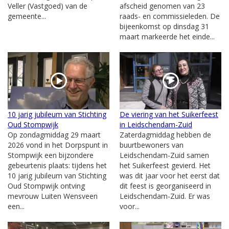
Veller (Vastgoed) van de
afscheid genomen van 23
gemeente...
raads- en commissieleden. De
bijeenkomst op dinsdag 31
maart markeerde het einde...
10 jarig jubileum van Stichting
De viering van het Suikerfeest
Oud Stompwijk
in Leidschendam-Zuid
Op zondagmiddag 29 maart
Zaterdagmiddag hebben de
2026 vond in het Dorpspunt in
buurtbewoners van
Stompwijk een bijzondere
Leidschendam-Zuid samen
gebeurtenis plaats: tijdens het
het Suikerfeest gevierd. Het
10 jarig jubileum van Stichting
was dit jaar voor het eerst dat
Oud Stompwijk ontving
dit feest is georganiseerd in
mevrouw Luiten Wensveen
Leidschendam-Zuid. Er was
een...
voor...