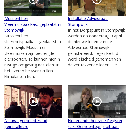
Mussentil en
Installatie Adviesraad
Vleermuispaalkast geplaatst in
Stompwijk
Stompwijk
In het Dorpspunt in Stompwijk
Mussentil en
werden op donderdag 9 april
vleermuispaalkast geplaatst in
de nieuwe leden van de
Stompwijk. Mussen en
Adviesraad Stompwijk
vleermuizen zijn bedreigde
geïnstalleerd. Tegelijkertijd
diersoorten, ze kunnen hier in
werd afscheid genomen van
rustige omgeving nestelen. In
de vertrekkende leden. De...
het ijzeren hekwerk zullen
klimplanten hun...
Nieuwe gemeenteraad
Nederlands Autisme Register
geïnstalleerd
reikt Gemeenteprijs uit aan