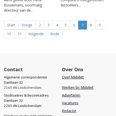
Bouwmans, voormalig
Bezoekers...
directeur van de...
Start
Vorige
2
3
4
5
6
7
8
9
10
11
Volgende
Einde
Contact
Over Ons
Over Midvliet
Algemene correspondentie
Damlaan 32
Werken bij Midvliet
2265 AN Leidschendam
Adverteren
Studioadres & Bezoekadres
Damlaan 32
Vacatures
2265 AN Leidschendam
Redactie
Telefoon studio: 070-3202266