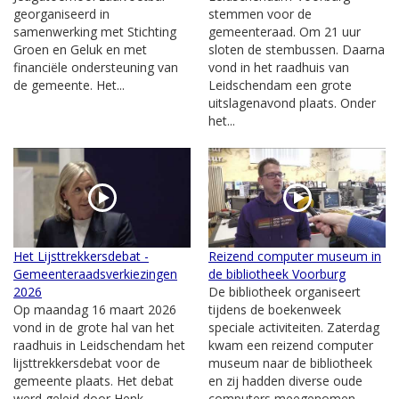
georganiseerd in
stemmen voor de
samenwerking met Stichting
gemeenteraad. Om 21 uur
Groen en Geluk en met
sloten de stembussen. Daarna
financiële ondersteuning van
vond in het raadhuis van
de gemeente. Het...
Leidschendam een grote
uitslagenavond plaats. Onder
het...
Het Lijsttrekkersdebat -
Reizend computer museum in
Gemeenteraadsverkiezingen
de bibliotheek Voorburg
2026
De bibliotheek organiseert
Op maandag 16 maart 2026
tijdens de boekenweek
vond in de grote hal van het
speciale activiteiten. Zaterdag
raadhuis in Leidschendam het
kwam een reizend computer
lijsttrekkersdebat voor de
museum naar de bibliotheek
gemeente plaats. Het debat
en zij hadden diverse oude
werd geleid door Henk
computers meegenomen.