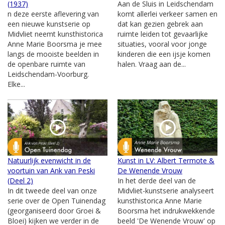
(1937)
Aan de Sluis in Leidschendam
n deze eerste aflevering van
komt allerlei verkeer samen en
een nieuwe kunstserie op
dat kan gezien gebrek aan
Midvliet neemt kunsthistorica
ruimte leiden tot gevaarlijke
Anne Marie Boorsma je mee
situaties, vooral voor jonge
langs de mooiste beelden in
kinderen die een ijsje komen
de openbare ruimte van
halen. Vraag aan de...
Leidschendam-Voorburg.
Elke...
Natuurlijk evenwicht in de
Kunst in LV: Albert Termote &
voortuin van Ank van Peski
De Wenende Vrouw
(Deel 2)
In het derde deel van de
In dit tweede deel van onze
Midvliet-kunstserie analyseert
serie over de Open Tuinendag
kunsthistorica Anne Marie
(georganiseerd door Groei &
Boorsma het indrukwekkende
Bloei) kijken we verder in de
beeld 'De Wenende Vrouw' op