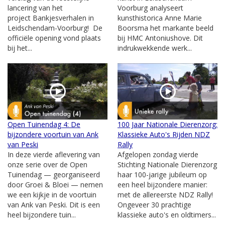
lancering van het
Voorburg analyseert
project Bankjesverhalen in
kunsthistorica Anne Marie
Leidschendam-Voorburg! De
Boorsma het markante beeld
officiële opening vond plaats
bij HMC Antoniushove. Dit
bij het...
indrukwekkende werk...
Open Tuinendag 4: De
100 Jaar Nationale Dierenzorg:
bijzondere voortuin van Ank
Klassieke Auto's Rijden NDZ
van Peski
Rally
In deze vierde aflevering van
Afgelopen zondag vierde
onze serie over de Open
Stichting Nationale Dierenzorg
Tuinendag — georganiseerd
haar 100-jarige jubileum op
door Groei & Bloei — nemen
een heel bijzondere manier:
we een kijkje in de voortuin
met de allereerste NDZ Rally!
van Ank van Peski. Dit is een
Ongeveer 30 prachtige
heel bijzondere tuin...
klassieke auto's en oldtimers...