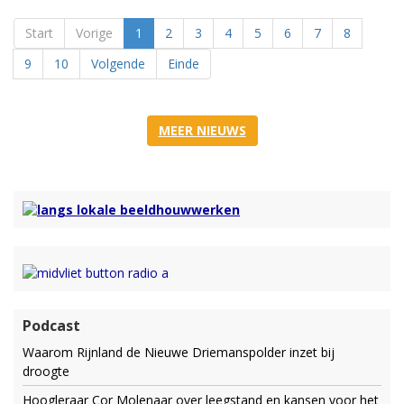
Start
Vorige
1
2
3
4
5
6
7
8
9
10
Volgende
Einde
MEER NIEUWS
Podcast
Waarom Rijnland de Nieuwe Driemanspolder inzet bij
droogte
Hoogleraar Cor Molenaar over leegstand en kansen voor het