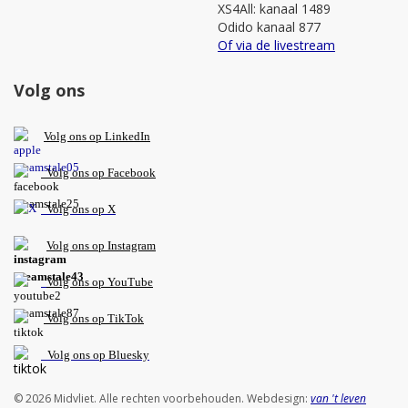
XS4All: kanaal 1489
Odido kanaal 877
Of via de livestream
Volg ons
V
olg ons op L
inkedIn
Volg ons op Facebook
Volg ons op X
Volg ons op Instagram
Volg
ons op
YouTube
Volg ons op TikTok
Volg ons op Bluesky
© 2026 Midvliet. Alle rechten voorbehouden. Webdesign:
van 't leven