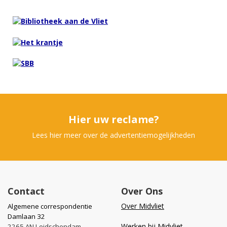
Hier uw reclame?
Lees hier meer over de advertentiemogelijkheden
Contact
Over Ons
Over Midvliet
Algemene correspondentie
Damlaan 32
Werken bij Midvliet
2265 AN Leidschendam