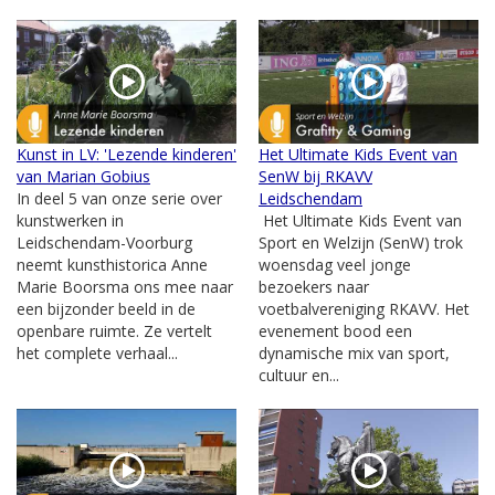
Kunst in LV: 'Lezende kinderen'
Het Ultimate Kids Event van
van Marian Gobius
SenW bij RKAVV
In deel 5 van onze serie over
Leidschendam
kunstwerken in
Het Ultimate Kids Event van
Leidschendam-Voorburg
Sport en Welzijn (SenW) trok
neemt kunsthistorica Anne
woensdag veel jonge
Marie Boorsma ons mee naar
bezoekers naar
een bijzonder beeld in de
voetbalvereniging RKAVV. Het
openbare ruimte. Ze vertelt
evenement bood een
het complete verhaal...
dynamische mix van sport,
cultuur en...