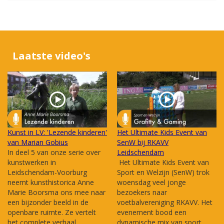
Laatste video's
Kunst in LV: 'Lezende kinderen'
Het Ultimate Kids Event van
van Marian Gobius
SenW bij RKAVV
In deel 5 van onze serie over
Leidschendam
kunstwerken in
Het Ultimate Kids Event van
Leidschendam-Voorburg
Sport en Welzijn (SenW) trok
neemt kunsthistorica Anne
woensdag veel jonge
Marie Boorsma ons mee naar
bezoekers naar
een bijzonder beeld in de
voetbalvereniging RKAVV. Het
openbare ruimte. Ze vertelt
evenement bood een
het complete verhaal...
dynamische mix van sport,