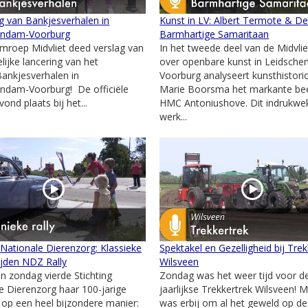
g van Bankjesverhalen in
Kunst in LV: Albert Termote & D
endam-Voorburg
Barmhartige Samaritaan
mroep Midvliet deed verslag van
In het tweede deel van de Midvlie
lijke lancering van het
over openbare kunst in Leidsch
Bankjesverhalen in
Voorburg analyseert kunsthistori
ndam-Voorburg! De officiële
Marie Boorsma het markante bee
ond plaats bij het...
HMC Antoniushove. Dit indrukw
werk...
 Nationale Dierenzorg: Klassieke
Spektakel en Gezelligheid bij Trek
ijden NDZ Rally
Wilsveen
n zondag vierde Stichting
Zondag was het weer tijd voor d
e Dierenzorg haar 100-jarige
jaarlijkse Trekkertrek Wilsveen! M
 op een heel bijzondere manier:
was erbij om al het geweld op d