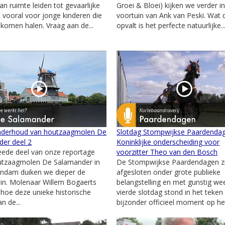
an ruimte leiden tot gevaarlijke
Groei & Bloei) kijken we verder i
s, vooral voor jonge kinderen die
voortuin van Ank van Peski. Wat d
e komen halen. Vraag aan de...
opvalt is het perfecte natuurlijke..
nderhoud van houtzaagmolen De
Slotdag Stompwijkse Paardendag
er deel 2
Koninklijke onderscheiding voor
weede deel van onze reportage
voorzitter Theo van den Bosch
utzaagmolen De Salamander in
De Stompwijkse Paardendagen zi
ndam duiken we dieper de
afgesloten onder grote publieke
 in. Molenaar Willem Bogaerts
belangstelling en met gunstig we
n hoe deze unieke historische
vierde slotdag stond in het teken
n de...
bijzonder officieel moment op het