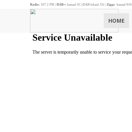
Radio:
107.2 FM |
DAB+:
kanaal 5C (DAB lokaal 33) |
Ziggo
kanaal 916
HOME
ZOEKEN