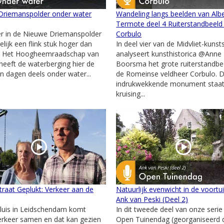
Driemanspolder onder water
Wandeling langs beelden van Albe
Termote deel 4 Ruiterstandbeeld
r in de Nieuwe Driemanspolder
Corbulo
delijk een flink stuk hoger dan
In deel vier van de Midvliet-kunst
! Het Hoogheemraadschap van
analyseert kunsthistorica @Anne
 heeft de waterberging hier de
Boorsma het grote ruiterstandbe
n dagen deels onder water...
de Romeinse veldheer Corbulo. D
indrukwekkende monument staat
kruising...
traat Geplukt: Verkeer aan de
Natuurlijk evenwicht in de voortu
Ank van Peski (Deel 2)
luis in Leidschendam komt
In dit tweede deel van onze serie
 verkeer samen en dat kan gezien
Open Tuinendag (georganiseerd 