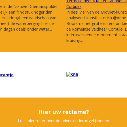
Termote deel 4 Ruiterstandbeeld
er in de Nieuwe Driemanspolder
Corbulo
delijk een flink stuk hoger dan
In deel vier van de Midvliet-kunst
! Het Hoogheemraadschap van
analyseert kunsthistorica @Anne
 heeft de waterberging hier de
Boorsma het grote ruiterstandbe
n dagen deels onder water...
de Romeinse veldheer Corbulo. D
indrukwekkende monument staat
kruising...
Hier uw reclame?
Lees hier meer over de advertentiemogelijkheden