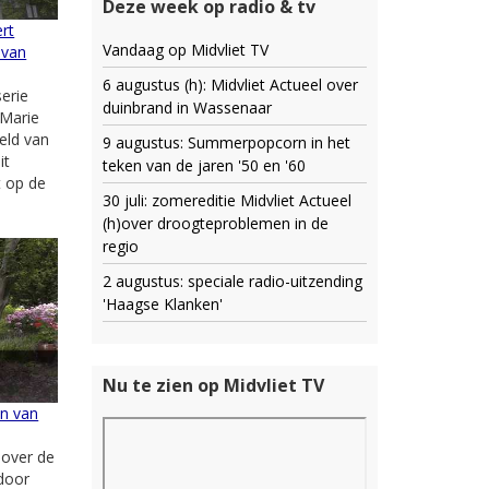
Deze week op radio & tv
rt
Vandaag op Midvliet TV
 van
6 augustus (h): Midvliet Actueel over
serie
duinbrand in Wassenaar
 Marie
eld van
9 augustus: Summerpopcorn in het
it
teken van de jaren '50 en '60
 op de
30 juli: zomereditie Midvliet Actueel
(h)over droogteproblemen in de
regio
2 augustus: speciale radio-uitzending
'Haagse Klanken'
Nu te zien op Midvliet TV
in van
 over de
door