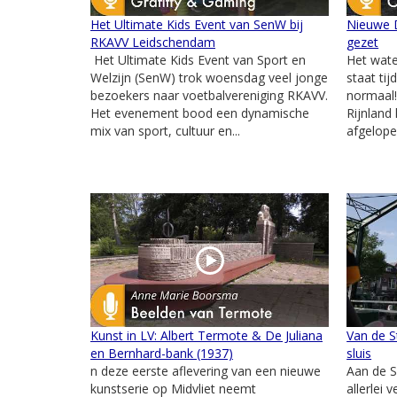
Het Ultimate Kids Event van SenW bij
Nieuwe 
RKAVV Leidschendam
gezet
Het Ultimate Kids Event van Sport en
Het wate
Welzijn (SenW) trok woensdag veel jonge
staat tij
bezoekers naar voetbalvereniging RKAVV.
normaal
Het evenement bood een dynamische
Rijnland
mix van sport, cultuur en...
afgelope
Kunst in LV: Albert Termote & De Juliana
Van de S
en Bernhard-bank (1937)
sluis
n deze eerste aflevering van een nieuwe
Aan de S
kunstserie op Midvliet neemt
allerlei