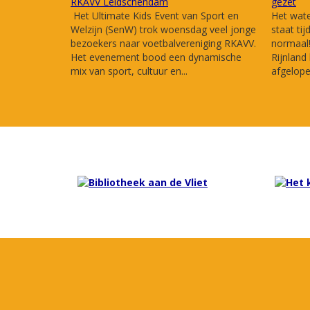
RKAVV Leidschendam
gezet
Het Ultimate Kids Event van Sport en
Het wat
Welzijn (SenW) trok woensdag veel jonge
staat tij
bezoekers naar voetbalvereniging RKAVV.
normaal
Het evenement bood een dynamische
Rijnland
mix van sport, cultuur en...
afgelope