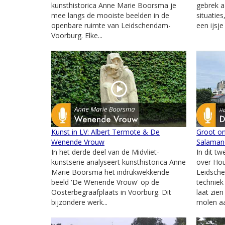
kunsthistorica Anne Marie Boorsma je
gebrek a
mee langs de mooiste beelden in de
situatie
openbare ruimte van Leidschendam-
een ijsj
Voorburg. Elke...
Kunst in LV: Albert Termote & De
Groot o
Wenende Vrouw
Salamand
In het derde deel van de Midvliet-
In dit t
kunstserie analyseert kunsthistorica Anne
over Ho
Marie Boorsma het indrukwekkende
Leidsche
beeld 'De Wenende Vrouw' op de
techniek
Oosterbegraafplaats in Voorburg. Dit
laat zie
bijzondere werk...
molen aa