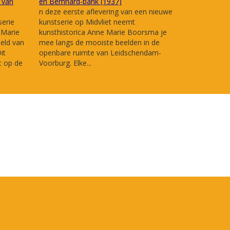
 van
en Bernhard-bank (1937)
n deze eerste aflevering van een nieuwe
serie
kunstserie op Midvliet neemt
 Marie
kunsthistorica Anne Marie Boorsma je
eld van
mee langs de mooiste beelden in de
it
openbare ruimte van Leidschendam-
 op de
Voorburg. Elke...