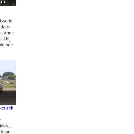
e
t-serie
endam-
ca Anne
ld bij
ekkende
kertrek
e
idvliet
e baan