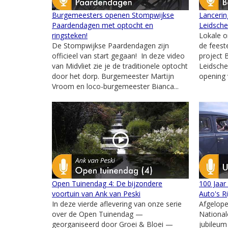
Burgemeesters openen Stompwijkse
Lancerin
Paardendagen met optocht en
Leidsch
ringsteken!
Lokale o
De Stompwijkse Paardendagen zijn
de feeste
officieel van start gegaan! In deze video
project 
van Midvliet zie je de traditionele optocht
Leidsche
door het dorp. Burgemeester Martijn
opening v
Vroom en loco-burgemeester Bianca...
Open Tuinendag 4: De bijzondere
100 Jaar
voortuin van Ank van Peski
Auto's R
In deze vierde aflevering van onze serie
Afgelope
over de Open Tuinendag —
National
georganiseerd door Groei & Bloei —
jubileum