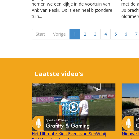
nemen we een kijkje in de voortuin van
met de a
Ank van Peski. Dit is een heel bijzondere
30 prach
tuin...
oldtimers
Start
Vorige
1
2
3
4
5
6
7
Laatste video's
Het Ultimate Kids Event van SenW bij
Nieuwe 