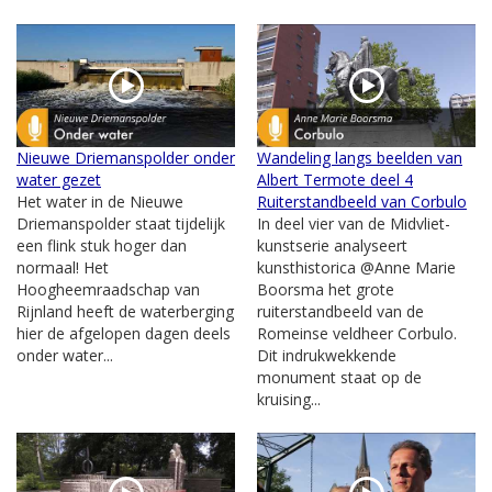
Nieuwe Driemanspolder onder
Wandeling langs beelden van
water gezet
Albert Termote deel 4
Het water in de Nieuwe
Ruiterstandbeeld van Corbulo
Driemanspolder staat tijdelijk
In deel vier van de Midvliet-
een flink stuk hoger dan
kunstserie analyseert
normaal! Het
kunsthistorica @Anne Marie
Hoogheemraadschap van
Boorsma het grote
Rijnland heeft de waterberging
ruiterstandbeeld van de
hier de afgelopen dagen deels
Romeinse veldheer Corbulo.
onder water...
Dit indrukwekkende
monument staat op de
kruising...