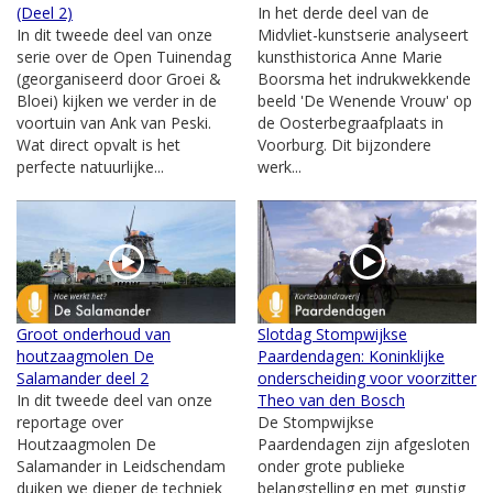
(Deel 2)
In het derde deel van de
In dit tweede deel van onze
Midvliet-kunstserie analyseert
serie over de Open Tuinendag
kunsthistorica Anne Marie
(georganiseerd door Groei &
Boorsma het indrukwekkende
Bloei) kijken we verder in de
beeld 'De Wenende Vrouw' op
voortuin van Ank van Peski.
de Oosterbegraafplaats in
Wat direct opvalt is het
Voorburg. Dit bijzondere
perfecte natuurlijke...
werk...
Groot onderhoud van
Slotdag Stompwijkse
houtzaagmolen De
Paardendagen: Koninklijke
Salamander deel 2
onderscheiding voor voorzitter
In dit tweede deel van onze
Theo van den Bosch
reportage over
De Stompwijkse
Houtzaagmolen De
Paardendagen zijn afgesloten
Salamander in Leidschendam
onder grote publieke
duiken we dieper de techniek
belangstelling en met gunstig