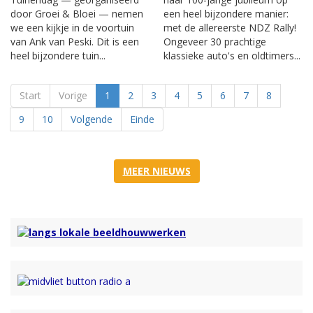
door Groei & Bloei — nemen
een heel bijzondere manier:
we een kijkje in de voortuin
met de allereerste NDZ Rally!
van Ank van Peski. Dit is een
Ongeveer 30 prachtige
heel bijzondere tuin...
klassieke auto's en oldtimers...
Start
Vorige
1
2
3
4
5
6
7
8
9
10
Volgende
Einde
MEER NIEUWS