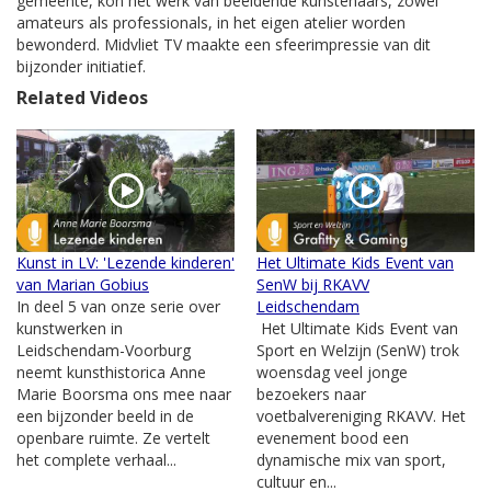
gemeente, kon het werk van beeldende kunstenaars, zowel
amateurs als professionals, in het eigen atelier worden
bewonderd. Midvliet TV maakte een sfeerimpressie van dit
bijzonder initiatief.
Related Videos
Kunst in LV: 'Lezende kinderen'
Het Ultimate Kids Event van
van Marian Gobius
SenW bij RKAVV
In deel 5 van onze serie over
Leidschendam
kunstwerken in
Het Ultimate Kids Event van
Leidschendam-Voorburg
Sport en Welzijn (SenW) trok
neemt kunsthistorica Anne
woensdag veel jonge
Marie Boorsma ons mee naar
bezoekers naar
een bijzonder beeld in de
voetbalvereniging RKAVV. Het
openbare ruimte. Ze vertelt
evenement bood een
het complete verhaal...
dynamische mix van sport,
cultuur en...