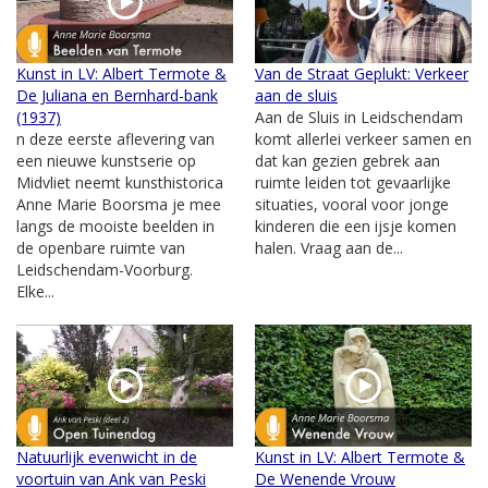
Kunst in LV: Albert Termote &
Van de Straat Geplukt: Verkeer
De Juliana en Bernhard-bank
aan de sluis
(1937)
Aan de Sluis in Leidschendam
n deze eerste aflevering van
komt allerlei verkeer samen en
een nieuwe kunstserie op
dat kan gezien gebrek aan
Midvliet neemt kunsthistorica
ruimte leiden tot gevaarlijke
Anne Marie Boorsma je mee
situaties, vooral voor jonge
langs de mooiste beelden in
kinderen die een ijsje komen
de openbare ruimte van
halen. Vraag aan de...
Leidschendam-Voorburg.
Elke...
Natuurlijk evenwicht in de
Kunst in LV: Albert Termote &
voortuin van Ank van Peski
De Wenende Vrouw