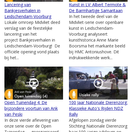
Lancering van
Kunst in LV: Albert Termote &
Bankjesverhalen in
De Barmhartige Samaritaan
Leidschendam-Voorburg
In het tweede deel van de
Lokale omroep Midvliet deed
Midvliet-serie over openbare
verslag van de feestelijke
kunst in Leidschendam-
lancering van het
Voorburg analyseert
project Bankjesverhalen in
kunsthistorica Anne Marie
Leidschendam-Voorburg! De
Boorsma het markante beeld
officiële opening vond plaats
bij HMC Antoniushove. Dit
bij het...
indrukwekkende werk...
Open Tuinendag 4: De
100 Jaar Nationale Dierenzorg:
bijzondere voortuin van Ank
Klassieke Auto's Rijden NDZ
van Peski
Rally
In deze vierde aflevering van
Afgelopen zondag vierde
onze serie over de Open
Stichting Nationale Dierenzorg
Tuinendag — georganiseerd
haar 100-jarige jubileum op