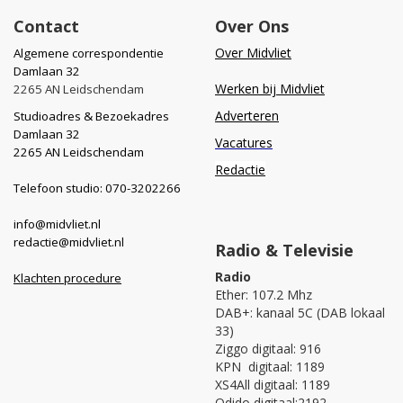
Contact
Over Ons
Over Midvliet
Algemene correspondentie
Damlaan 32
Werken bij Midvliet
2265 AN Leidschendam
Adverteren
Studioadres & Bezoekadres
Damlaan 32
Vacatures
2265 AN Leidschendam
Redactie
Telefoon studio: 070-3202266
info@midvliet.nl
redactie@midvliet.nl
Radio & Televisie
Radio
Klachten procedure
Ether: 107.2 Mhz
DAB+: kanaal 5C (DAB lokaal
33)
Ziggo digitaal: 916
KPN digitaal: 1189
XS4All digitaal: 1189
Odido digitaal:2192