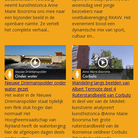
neemt kunsthistorica Anne
woensdag veel jonge
Marie Boorsma ons mee naar
bezoekers naar
een bijzonder beeld in de
voetbalvereniging RKAVV. Het
openbare ruimte. Ze vertelt
evenement bood een
het complete verhaal...
dynamische mix van sport,
cultuur en...
Nieuwe Driemanspolder onder
Wandeling langs beelden van
water gezet
Albert Termote deel 4
Het water in de Nieuwe
Ruiterstandbeeld van Corbulo
Driemanspolder staat tijdelijk
In deel vier van de Midvliet-
een flink stuk hoger dan
kunstserie analyseert
normaal! Het
kunsthistorica @Anne Marie
Hoogheemraadschap van
Boorsma het grote
Rijnland heeft de waterberging
ruiterstandbeeld van de
hier de afgelopen dagen deels
Romeinse veldheer Corbulo.