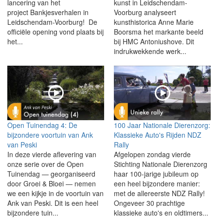
lancering van het
kunst in Leidschendam-
project Bankjesverhalen in
Voorburg analyseert
Leidschendam-Voorburg! De
kunsthistorica Anne Marie
officiële opening vond plaats bij
Boorsma het markante beeld
het...
bij HMC Antoniushove. Dit
indrukwekkende werk...
Open Tuinendag 4: De
100 Jaar Nationale Dierenzorg:
bijzondere voortuin van Ank
Klassieke Auto's Rijden NDZ
van Peski
Rally
In deze vierde aflevering van
Afgelopen zondag vierde
onze serie over de Open
Stichting Nationale Dierenzorg
Tuinendag — georganiseerd
haar 100-jarige jubileum op
door Groei & Bloei — nemen
een heel bijzondere manier:
we een kijkje in de voortuin van
met de allereerste NDZ Rally!
Ank van Peski. Dit is een heel
Ongeveer 30 prachtige
bijzondere tuin...
klassieke auto's en oldtimers...