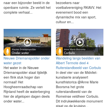
naar een bijzonder beeld in de
bezoekers naar
openbare ruimte. Ze vertelt het
voetbalvereniging RKAVV. Het
complete verhaal...
evenement bood een
dynamische mix van sport,
cultuur en...
Nieuwe Driemanspolder onder
Wandeling langs beelden van
water gezet
Albert Termote deel 4
Het water in de Nieuwe
Ruiterstandbeeld van Corbulo
Driemanspolder staat tijdelijk
In deel vier van de Midvliet-
een flink stuk hoger dan
kunstserie analyseert
normaal! Het
kunsthistorica @Anne Marie
Hoogheemraadschap van
Boorsma het grote
Rijnland heeft de waterberging
ruiterstandbeeld van de
hier de afgelopen dagen deels
Romeinse veldheer Corbulo.
onder water...
Dit indrukwekkende monument
staat op de kruising...