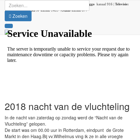
Radio:
107.2 FM |
DAB+:
kanaal 5C (DAB lokaal 33) |
Ziggo
kanaal 916 |
Televisie:
Ziggo
kanaal 41 /
KPN
kanaal 1489 /
Odido
kanaal 877
Zoeken
2018 nacht van de vluchteling
In de nacht van zaterdag op zondag werd de “Nacht van de
Vluchteling” gelopen.
De start was om 00.00 uur in Rotterdam, eindpunt de Grote
Markt in den Haag.Bij vv.Wilhelmus ving ik ze in alle vroegte