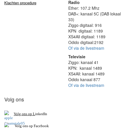
Radio
Klachten procedure
Ether: 107.2 Mhz
DAB+: kanaal 5C (DAB lokaal
33)
Ziggo digitaal: 916
KPN digitaal: 1189
XS4All digitaal: 1189
Odido digitaal:2192
Of via de livestream
Televisie
Ziggo: kanaal 41
KPN: kanaal 1489
XS4All: kanaal 1489
Odido kanaal 877
Of via de livestream
Volg ons
V
olg ons op L
inkedIn
Volg ons op Facebook