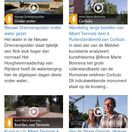
Nieuwe Driemanspolder onder
Wandeling langs beelden van
water gezet
Albert Termote deel 4
Het water in de Nieuwe
Ruiterstandbeeld van Corbulo
Driemanspolder staat tijdelijk
In deel vier van de Midvliet-
een flink stuk hoger dan
kunstserie analyseert
normaal! Het
kunsthistorica @Anne Marie
Hoogheemraadschap van
Boorsma het grote
Rijnland heeft de waterberging
ruiterstandbeeld van de
hier de afgelopen dagen deels
Romeinse veldheer Corbulo.
onder water...
Dit indrukwekkende monument
staat op de kruising...
Kunst in LV: Albert Termote &
Van de Straat Geplukt: Verkeer