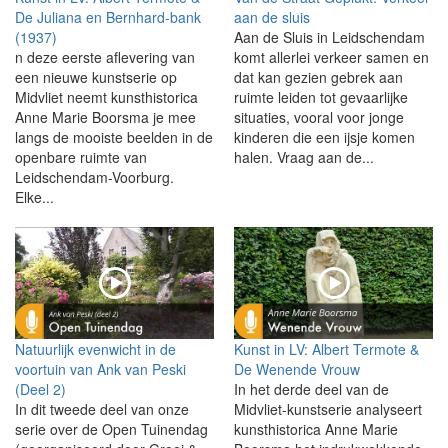
De Juliana en Bernhard-bank
aan de sluis
(1937)
Aan de Sluis in Leidschendam
n deze eerste aflevering van
komt allerlei verkeer samen en
een nieuwe kunstserie op
dat kan gezien gebrek aan
Midvliet neemt kunsthistorica
ruimte leiden tot gevaarlijke
Anne Marie Boorsma je mee
situaties, vooral voor jonge
langs de mooiste beelden in de
kinderen die een ijsje komen
openbare ruimte van
halen. Vraag aan de...
Leidschendam-Voorburg.
Elke...
Natuurlijk evenwicht in de
Kunst in LV: Albert Termote &
voortuin van Ank van Peski
De Wenende Vrouw
(Deel 2)
In het derde deel van de
In dit tweede deel van onze
Midvliet-kunstserie analyseert
serie over de Open Tuinendag
kunsthistorica Anne Marie