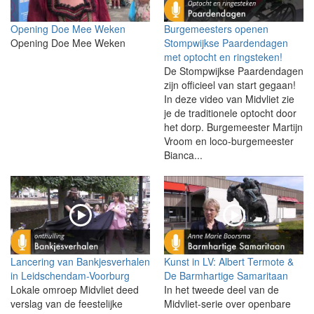
Opening Doe Mee Weken
Burgemeesters openen
Opening Doe Mee Weken
Stompwijkse Paardendagen
met optocht en ringsteken!
De Stompwijkse Paardendagen
zijn officieel van start gegaan!
In deze video van Midvliet zie
je de traditionele optocht door
het dorp. Burgemeester Martijn
Vroom en loco-burgemeester
Bianca...
Lancering van Bankjesverhalen
Kunst in LV: Albert Termote &
in Leidschendam-Voorburg
De Barmhartige Samaritaan
Lokale omroep Midvliet deed
In het tweede deel van de
verslag van de feestelijke
Midvliet-serie over openbare