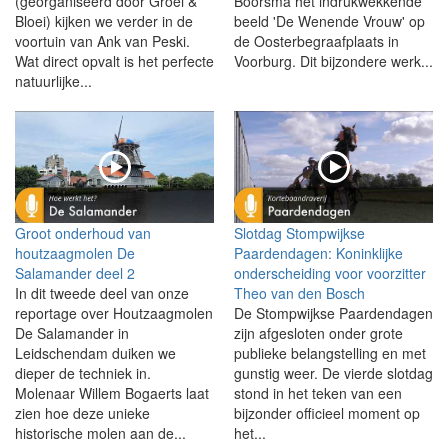
(georganiseerd door Groei &
Boorsma het indrukwekkende
Bloei) kijken we verder in de
beeld 'De Wenende Vrouw' op
voortuin van Ank van Peski.
de Oosterbegraafplaats in
Wat direct opvalt is het perfecte
Voorburg. Dit bijzondere werk...
natuurlijke...
Groot onderhoud van
Slotdag Stompwijkse
houtzaagmolen De
Paardendagen: Koninklijke
Salamander deel 2
onderscheiding voor voorzitter
In dit tweede deel van onze
Theo van den Bosch
reportage over Houtzaagmolen
De Stompwijkse Paardendagen
De Salamander in
zijn afgesloten onder grote
Leidschendam duiken we
publieke belangstelling en met
dieper de techniek in.
gunstig weer. De vierde slotdag
Molenaar Willem Bogaerts laat
stond in het teken van een
zien hoe deze unieke
bijzonder officieel moment op
historische molen aan de...
het...