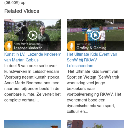
(06.00!!) op.
Related Videos
Kunst in LV: 'Lezende kinderen'
Het Ultimate Kids Event van
van Marian Gobius
SenW bij RKAVV
In deel 5 van onze serie over
Leidschendam
kunstwerken in Leidschendam-
Het Ultimate Kids Event van
Voorburg neemt kunsthistorica
Sport en Welzijn (SenW) trok
Anne Marie Boorsma ons mee
woensdag veel jonge
naar een bijzonder beeld in de
bezoekers naar
openbare ruimte. Ze vertelt het
voetbalvereniging RKAVV. Het
complete verhaal...
evenement bood een
dynamische mix van sport,
cultuur en...