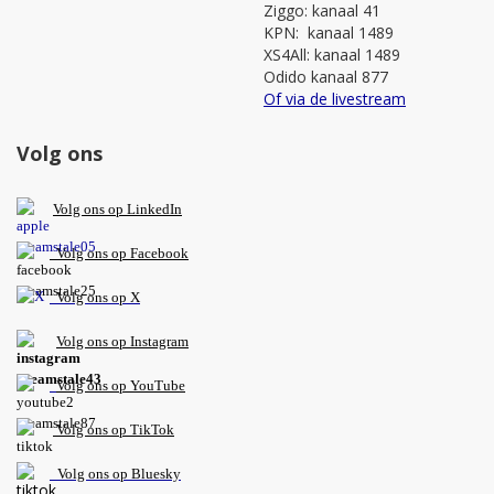
Ziggo: kanaal 41
KPN: kanaal 1489
XS4All: kanaal 1489
Odido kanaal 877
Of via de livestream
Volg ons
V
olg ons op L
inkedIn
Volg ons op Facebook
Volg ons op X
Volg ons op Instagram
Volg
ons op
YouTube
Volg ons op TikTok
Volg ons op Bluesky