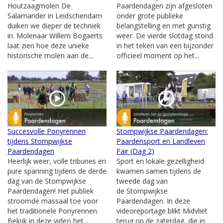
Houtzaagmolen De
Paardendagen zijn afgesloten
Salamander in Leidschendam
onder grote publieke
duiken we dieper de techniek
belangstelling en met gunstig
in. Molenaar Willem Bogaerts
weer. De vierde slotdag stond
laat zien hoe deze unieke
in het teken van een bijzonder
historische molen aan de...
officieel moment op het...
Succesvolle Ponyrennen
Stompwijkse Paardendagen:
tijdens Stompwijkse
Paardensport en Landleven
Paardendagen
Fair (Dag 2)
Heerlijk weer, volle tribunes en
Sport en lokale gezelligheid
pure spanning tijdens de derde
kwamen samen tijdens de
dag van de Stompwijkse
tweede dag van
Paardendagen! Het publiek
de Stompwijkse
stroomde massaal toe voor
Paardendagen. In deze
het traditionele Ponyrennen.
videoreportage blikt Midvliet
Bekijk in deze video het...
terug op de zaterdag, die in