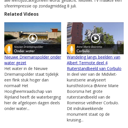
alle leeftijdscategorieën wordt gedacht. Midvliet TV maakte een
sfeerimpressie op zondagmiddag 8 juli.
Related Videos
Nieuwe Driemanspolder onder
Wandeling langs beelden van
water gezet
Albert Termote deel 4
Het water in de Nieuwe
Ruiterstandbeeld van Corbulo
Driemanspolder staat tijdelijk
In deel vier van de Midvliet-
een flink stuk hoger dan
kunstserie analyseert
normaal! Het
kunsthistorica @Anne Marie
Hoogheemraadschap van
Boorsma het grote
Rijnland heeft de waterberging
ruiterstandbeeld van de
hier de afgelopen dagen deels
Romeinse veldheer Corbulo.
onder water...
Dit indrukwekkende
monument staat op de
kruising...