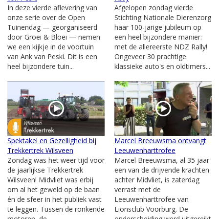
In deze vierde aflevering van
Afgelopen zondag vierde
onze serie over de Open
Stichting Nationale Dierenzorg
Tuinendag — georganiseerd
haar 100-jarige jubileum op
door Groei & Bloei — nemen
een heel bijzondere manier:
we een kijkje in de voortuin
met de allereerste NDZ Rally!
van Ank van Peski. Dit is een
Ongeveer 30 prachtige
heel bijzondere tuin...
klassieke auto's en oldtimers...
Spektakel en Gezelligheid bij
Marcel Breeuwsma ontvangt
Trekkertrek Wilsveen
Leeuwenharttrofee
Zondag was het weer tijd voor
Marcel Breeuwsma, al 35 jaar
de jaarlijkse Trekkertrek
een van de drijvende krachten
Wilsveen! Midvliet was erbij
achter Midvliet, is zaterdag
om al het geweld op de baan
verrast met de
én de sfeer in het publiek vast
Leeuwenharttrofee van
te leggen. Tussen de ronkende
Lionsclub Voorburg. De
motoren, de...
onderscheiding werd uitgereikt