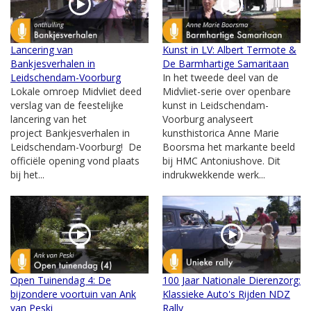
Lancering van
Kunst in LV: Albert Termote &
Bankjesverhalen in
De Barmhartige Samaritaan
Leidschendam-Voorburg
In het tweede deel van de
Lokale omroep Midvliet deed
Midvliet-serie over openbare
verslag van de feestelijke
kunst in Leidschendam-
lancering van het
Voorburg analyseert
project Bankjesverhalen in
kunsthistorica Anne Marie
Leidschendam-Voorburg! De
Boorsma het markante beeld
officiële opening vond plaats
bij HMC Antoniushove. Dit
bij het...
indrukwekkende werk...
Open Tuinendag 4: De
100 Jaar Nationale Dierenzorg:
bijzondere voortuin van Ank
Klassieke Auto's Rijden NDZ
van Peski
Rally