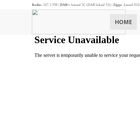
Radio:
107.2 FM |
DAB+:
kanaal 5C (DAB lokaal 33) |
Ziggo
kanaal 916
HOME
ZOEKEN