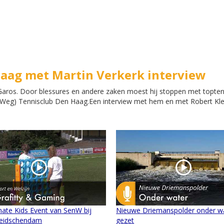
Haag met Martin Verkerk interview
 Garos. Door blessures en andere zaken moest hij stoppen met topten
 Weg) Tennisclub Den Haag.Een interview met hem en met Robert Kle
mate Kids Event van SenW bij
Nieuwe Driemanspolder onder w
eidschendam
gezet