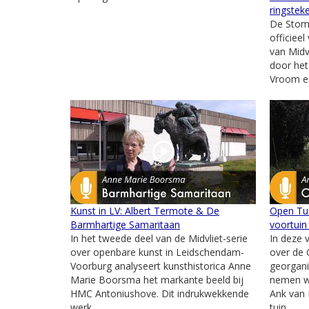
ringstek
De Stom
officiee
van Midvl
door het
Vroom en
Kunst in LV: Albert Termote & De
Open Tui
Barmhartige Samaritaan
voortuin
In het tweede deel van de Midvliet-serie
In deze 
over openbare kunst in Leidschendam-
over de
Voorburg analyseert kunsthistorica Anne
georgani
Marie Boorsma het markante beeld bij
nemen we
HMC Antoniushove. Dit indrukwekkende
Ank van 
werk...
tuin...