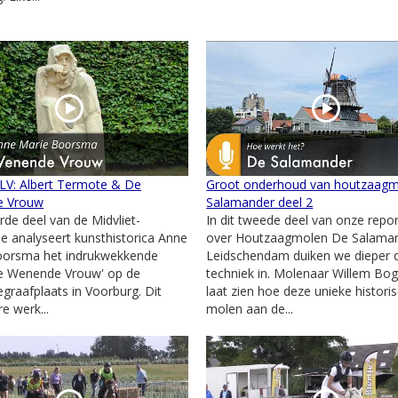
 LV: Albert Termote & De
Groot onderhoud van houtzaag
e Vrouw
Salamander deel 2
erde deel van de Midvliet-
In dit tweede deel van onze repo
ie analyseert kunsthistorica Anne
over Houtzaagmolen De Salaman
oorsma het indrukwekkende
Leidschendam duiken we dieper 
De Wenende Vrouw' op de
techniek in. Molenaar Willem Bog
graafplaats in Voorburg. Dit
laat zien hoe deze unieke histori
e werk...
molen aan de...