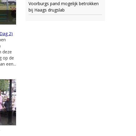
Voorburgs pand mogelijk betrokken
bij Haags drugslab
(Dag 2)
men
n
n deze
ug op de
an een...
n