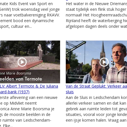
mate Kids Event van Sport en
Het water in de Nieuwe Drieman
(SenW) trok woensdag veel jonge
staat tijdelijk een flink stuk hoge
s naar voetbalvereniging RKAVV.
normaal! Het Hoogheemraadsch
nement bood een dynamische
Rijnland heeft de waterberging hi
port, cultuur en...
afgelopen dagen deels onder wate
 LV: Albert Termote & De Juliana
Van de Straat Geplukt: Verkeer a
ard-bank (1937)
sluis
erste aflevering van een nieuwe
Aan de Sluis in Leidschendam ko
ie op Midvliet neemt
allerlei verkeer samen en dat kan
torica Anne Marie Boorsma je
gebrek aan ruimte leiden tot geva
s de mooiste beelden in de
situaties, vooral voor jonge kinde
e ruimte van Leidschendam-
een ijsje komen halen. Vraag aan 
 Elke...