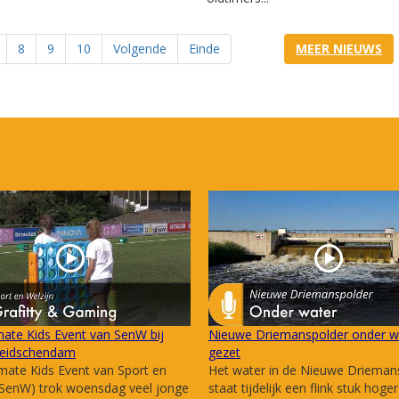
8
9
10
Volgende
Einde
MEER NIEUWS
mate Kids Event van SenW bij
Nieuwe Driemanspolder onder w
eidschendam
gezet
mate Kids Event van Sport en
Het water in de Nieuwe Drieman
(SenW) trok woensdag veel jonge
staat tijdelijk een flink stuk hoge