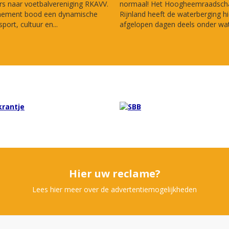
s naar voetbalvereniging RKAVV.
normaal! Het Hoogheemraadsch
nement bood een dynamische
Rijnland heeft de waterberging hi
port, cultuur en...
afgelopen dagen deels onder wate
Hier uw reclame?
Lees hier meer over de advertentiemogelijkheden