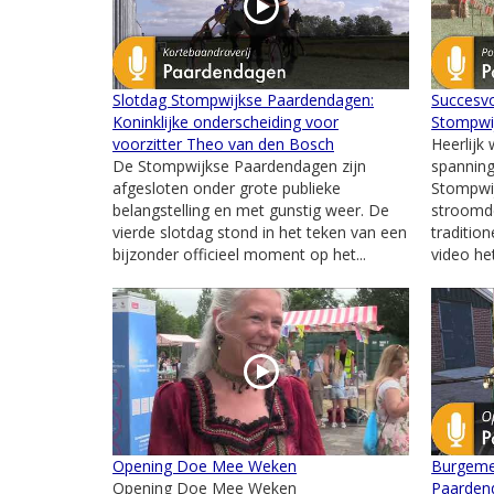
Slotdag Stompwijkse Paardendagen:
Succesvo
Koninklijke onderscheiding voor
Stompwi
voorzitter Theo van den Bosch
Heerlijk 
De Stompwijkse Paardendagen zijn
spanning
afgesloten onder grote publieke
Stompwij
belangstelling en met gunstig weer. De
stroomd
vierde slotdag stond in het teken van een
traditio
bijzonder officieel moment op het...
video het
Opening Doe Mee Weken
Burgeme
Opening Doe Mee Weken
Paarden