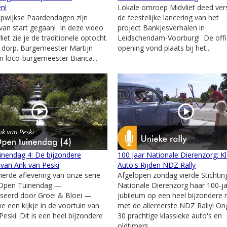
en!
Lokale omroep Midvliet deed ver
pwijkse Paardendagen zijn
de feestelijke lancering van het
l van start gegaan! In deze video
project Bankjesverhalen in
iet zie je de traditionele optocht
Leidschendam-Voorburg! De offi
 dorp. Burgemeester Martijn
opening vond plaats bij het...
 loco-burgemeester Bianca...
nendag 4: De bijzondere
100 Jaar Nationale Dierenzorg: K
 van Ank van Peski
Auto's Rijden NDZ Rally
vierde aflevering van onze serie
Afgelopen zondag vierde Stichtin
 Open Tuinendag —
Nationale Dierenzorg haar 100-ja
seerd door Groei & Bloei —
jubileum op een heel bijzondere 
 een kijkje in de voortuin van
met de allereerste NDZ Rally! O
Peski. Dit is een heel bijzondere
30 prachtige klassieke auto's en
oldtimers...