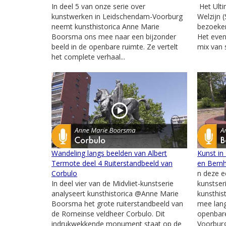
In deel 5 van onze serie over
Het Ulti
kunstwerken in Leidschendam-Voorburg
Welzijn 
neemt kunsthistorica Anne Marie
bezoeker
Boorsma ons mee naar een bijzonder
Het eve
beeld in de openbare ruimte. Ze vertelt
mix van s
het complete verhaal...
Wandeling langs beelden van Albert
Kunst in
Termote deel 4 Ruiterstandbeeld van
en Bernh
Corbulo
n deze e
In deel vier van de Midvliet-kunstserie
kunstser
analyseert kunsthistorica @Anne Marie
kunsthis
Boorsma het grote ruiterstandbeeld van
mee lang
de Romeinse veldheer Corbulo. Dit
openbar
indrukwekkende monument staat op de
Voorburg.