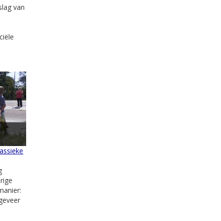
slag van
ciële
lassieke
g
rige
manier:
ngeveer