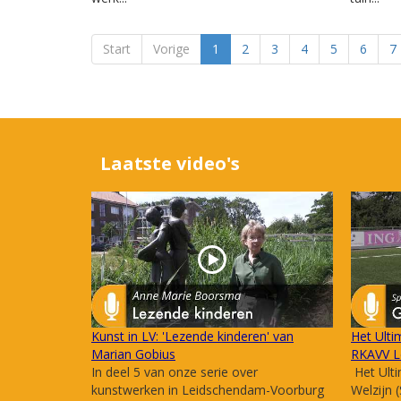
Start
Vorige
1
2
3
4
5
6
7
Laatste video's
Kunst in LV: 'Lezende kinderen' van
Het Ulti
Marian Gobius
RKAVV L
In deel 5 van onze serie over
Het Ulti
kunstwerken in Leidschendam-Voorburg
Welzijn 