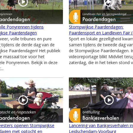
lle Ponyrennen tijdens
Stompwijkse Paardendagen:
jkse Paardendagen
Paardensport en Landleven Fair 
weer, volle tribunes en pure
Sport en lokale gezelligheid kwa
 tijdens de derde dag van de
samen tijdens de tweede dag va
kse Paardendagen! Het publiek
de Stompwijkse Paardendagen. I
e massaal toe voor het
videoreportage blikt Midvliet ter
nele Ponyrennen. Bekijk in deze
zaterdag, die in het teken stond v
...
esters openen Stompwijkse
Lancering van Bankjesverhalen i
dagen met optocht en
Leidschendam-Voorburg