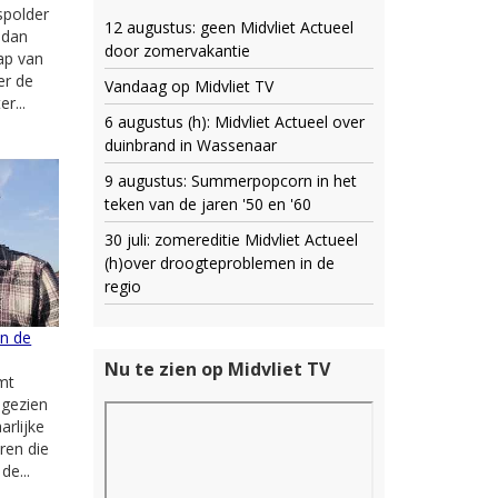
spolder
12 augustus: geen Midvliet Actueel
r dan
door zomervakantie
ap van
er de
Vandaag op Midvliet TV
r...
6 augustus (h): Midvliet Actueel over
duinbrand in Wassenaar
9 augustus: Summerpopcorn in het
teken van de jaren '50 en '60
30 juli: zomereditie Midvliet Actueel
(h)over droogteproblemen in de
regio
an de
Nu te zien op Midvliet TV
mt
 gezien
arlijke
ren die
de...